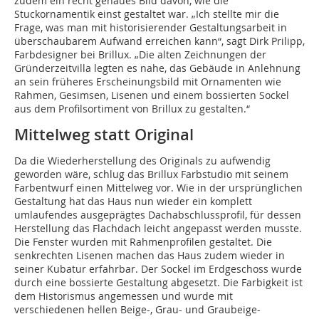
zudem ein recht genaues Bild davon, wie die
Stuckornamentik einst gestaltet war. „Ich stellte mir die
Frage, was man mit historisierender Gestaltungsarbeit in
überschaubarem Aufwand erreichen kann“, sagt Dirk Prilipp,
Farbdesigner bei Brillux. „Die alten Zeichnungen der
Gründerzeitvilla legten es nahe, das Gebäude in Anlehnung
an sein früheres Erscheinungsbild mit Ornamenten wie
Rahmen, Gesimsen, Lisenen und einem bossierten Sockel
aus dem Profilsortiment von Brillux zu gestalten.“
Mittelweg statt Original
Da die Wiederherstellung des Originals zu aufwendig
geworden wäre, schlug das Brillux Farbstudio mit seinem
Farbentwurf einen Mittelweg vor. Wie in der ursprünglichen
Gestaltung hat das Haus nun wieder ein komplett
umlaufendes ausgeprägtes Dachabschlussprofil, für dessen
Herstellung das Flachdach leicht angepasst werden musste.
Die Fenster wurden mit Rahmenprofilen gestaltet. Die
senkrechten Lisenen machen das Haus zudem wieder in
seiner Kubatur erfahrbar. Der Sockel im Erdgeschoss wurde
durch eine bossierte Gestaltung abgesetzt. Die Farbigkeit ist
dem Historismus angemessen und wurde mit
verschiedenen hellen Beige-, Grau- und Graubeige-