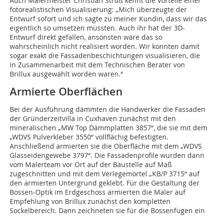
Auch Malermeister Christian Struß kennt die Vorteile einer
fotorealistischen Visualisierung: „Mich überzeugte der
Entwurf sofort und ich sagte zu meiner Kundin, dass wir das
eigentlich so umsetzen müssten. Auch ihr hat der 3D-
Entwurf direkt gefallen, ansonsten wäre das so
wahrscheinlich nicht realisiert worden. Wir konnten damit
sogar exakt die Fassadenbeschichtungen visualisieren, die
in Zusammenarbeit mit dem Technischen Berater von
Brillux ausgewählt worden waren.“
Armierte Oberflächen
Bei der Ausführung dämmten die Handwerker die Fassaden
der Gründerzeitvilla in Cuxhaven zunächst mit den
mineralischen „MW Top Dämmplatten 3857“, die sie mit dem
„WDVS Pulverkleber 3550“ vollflächig befestigten.
Anschließend armierten sie die Oberfläche mit dem „WDVS
Glasseidengewebe 3797“. Die Fassadenprofile wurden dann
vom Malerteam vor Ort auf der Baustelle auf Maß
zugeschnitten und mit dem Verlegemörtel „KB/P 3715“ auf
den armierten Untergrund geklebt. Für die Gestaltung der
Bossen-Optik im Erdgeschoss armierten die Maler auf
Empfehlung von Brillux zunächst den kompletten
Sockelbereich. Dann zeichneten sie für die Bossenfugen ein