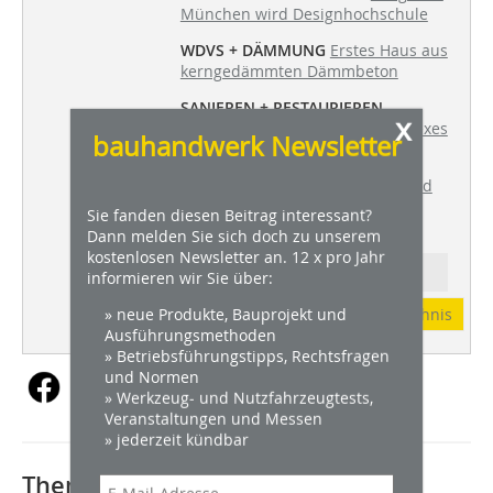
München wird Designhochschule
WDVS + DÄMMUNG
Erstes Haus aus
kerngedämmten Dämmbeton
SANIEREN + RESTAURIEREN
x
Umnutzung des Gebäudekomplexes
bauhandwerk Newsletter
"New Holland" in St. Petersburg
ESTRICH + BODEN
Naturstein und
Keramikbeläge vor Feuchtigkeit
Sie fanden diesen Beitrag interessant?
schützen
Dann melden Sie sich doch zu unserem
kostenlosen Newsletter an. 12 x pro Jahr
Ressort: SANIEREN + RESTAURIEREN
informieren wir Sie über:
» neue Produkte, Bauprojekt und
Abonnement
Inhaltsverzeichnis
Ausführungsmethoden
» Betriebsführungstipps, Rechtsfragen
und Normen
» Werkzeug- und Nutzfahrzeugtests,
Veranstaltungen und Messen
» jederzeit kündbar
Thematisch passende Artikel: