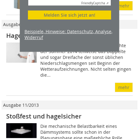
Friendly
Captcha ⇗
mehr
Melden Sie sich jetzt an!
Ausgabe 11/2014
Beispiele, Hinweise: Datenschutz, Analyse,
Hagelschutz für gedämmte Fassaden
Widerruf
In vielen Regionen Deutschlands brachte
der Sommer 2014 teilweise das Doppelte
und sogar Dreifache der sonst üblichen
Niederschlagsmengen seit Beginn der
Wetteraufzeichnungen. Nicht selten gingen
die...
mehr
Ausgabe 11/2013
Stoßfest und hagelsicher
Die mechani­sche Belastbarkeit eines
Dämmsystems sollte schon in der
Planungsphase eine maßgebliche Rolle