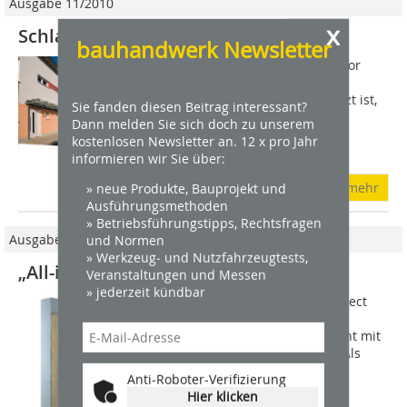
Ausgabe 11/2010
x
Schlagfest
bauhandwerk Newsletter
Überall dort, wo der Fassadensockel vor
allem am Eingang dauerhaft starken
mechanischen Belastungen ausgesetzt ist,
Sie fanden diesen Beitrag interessant?
lassen sich oft schon kurz nach der
Dann melden Sie sich doch zu unserem
Fertigstellung oder Sanierung des
kostenlosen Newsletter an. 12 x pro Jahr
Gebäudes...
informieren wir Sie über:
mehr
» neue Produkte, Bauprojekt und
Ausführungsmethoden
» Betriebsführungstipps, Rechtsfragen
Ausgabe 04/2010
und Normen
» Werkzeug- und Nutzfahrzeugtests,
„All-inclusive-Paket“ für die Fassade
Veranstaltungen und Messen
» jederzeit kündbar
Nach der Markteinführung von Alprotect
Carbon vervollständigt alsecco sein
Systemprogramm im Premiumsegment mit
der Neuentwicklung Alprotect Nova. Als
erstes Fassadendämmsystem mit
Anti-Roboter-Verifizierung
pastösen...
Hier klicken