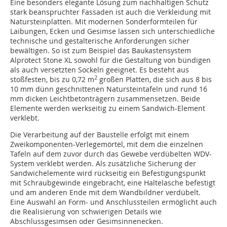
Eine besonders elegante Lösung zum nachhaltigen Schutz
stark beanspruchter Fassaden ist auch die Verkleidung mit
Natursteinplatten. Mit modernen Sonderformteilen für
Laibungen, Ecken und Gesimse lassen sich unterschiedliche
technische und gestalterische Anforderungen sicher
bewältigen. So ist zum Beispiel das Baukastensystem
Alprotect Stone XL sowohl für die Gestaltung von bündigen
als auch versetzten Sockeln geeignet. Es besteht aus
2
stoßfesten, bis zu 0,72 m
großen Platten, die sich aus 8 bis
10 mm dünn geschnittenen Natursteintafeln und rund 16
mm dicken Leichtbetonträgern zusammensetzen. Beide
Elemente werden werkseitig zu einem Sandwich-Element
verklebt.
Die Verarbeitung auf der Baustelle erfolgt mit einem
Zweikomponenten-Verlegemörtel, mit dem die einzelnen
Tafeln auf dem zuvor durch das Gewebe verdübelten WDV-
System verklebt werden. Als zusätzliche Sicherung der
Sandwichelemente wird rückseitig ein Befestigungspunkt
mit Schraubgewinde eingebracht, eine Haltelasche befestigt
und am anderen Ende mit dem Wandbildner verdübelt.
Eine Auswahl an Form- und Anschlussteilen ermöglicht auch
die Realisierung von schwierigen Details wie
Abschlussgesimsen oder Gesimsinnenecken.