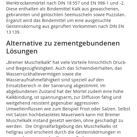
Werktrockenmörtel nach DIN 18 557 und EN 998-1 und -2.
Diese enthalten als Bindemittel Kalk aus gewaschenen,
gebrannten und gelöschten Seemuscheln sowie Puzzolan.
Ergänzt wird das Bindemittel um eine ausgesuchte
Gesteinskörnung aus geprüften Vorkommen nach DIN EN
13 139.
Alternative zu zementgebundenen
Lösungen
„Bremer Muschelkalk“ hat viele Vorteile hinsichtlich Druck-
und Biegezugfestigkeit. Auch das Schwindverhalten, das
Wasserrückhaltevermögen sowie die
Wasseraufnahmefähigkeit sind speziell auf den
Einsatzbereich in der Sanierung abgestimmt. Im
abgebundenen Zustand hat der Mörtel zudem eine hohe
Kalkbindung, ist spannungsarm, zur Diffusion fähig und
weitgehend resistent gegenüber aggressiven
Umwelteinflüssen wie zum Beispiel Frost oder Salzen. Selbst
mit Salzen hochbelastetes Mauerwerk kann mit Bremer
Muschelkalk instand gesetzt werden, ohne geschädigt zu
werden. Die Originalfarbgebung des Muschelkalks ist
hellgrau und erscheint durch die Gesteinskörnungen in