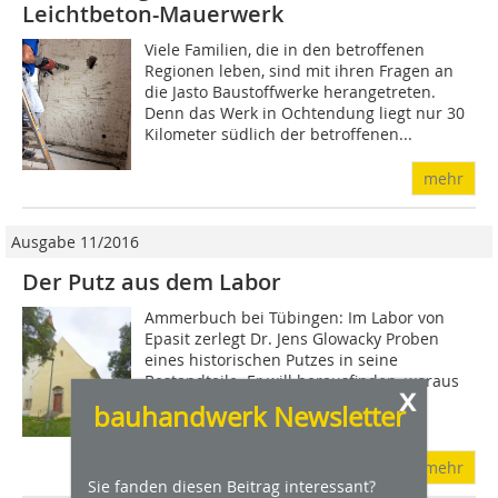
Leichtbeton-Mauerwerk
Viele Familien, die in den betroffenen
Regionen leben, sind mit ihren Fragen an
die Jasto Baustoffwerke herangetreten.
Denn das Werk in Ochtendung liegt nur 30
Kilometer südlich der betroffenen...
mehr
Ausgabe 11/2016
Der Putz aus dem Labor
Ammerbuch bei Tübingen: Im Labor von
Epasit zerlegt Dr. Jens Glowacky Proben
eines historischen Putzes in seine
Bestandteile. Er will herausfinden, woraus
x
der Putz besteht. Denn um die
bauhandwerk Newsletter
Außenwände...
mehr
Sie fanden diesen Beitrag interessant?