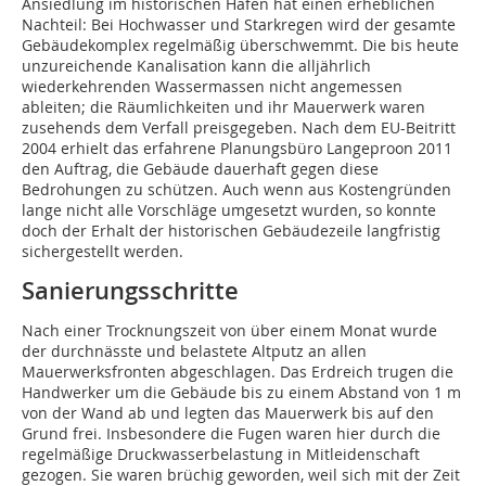
Ansiedlung im historischen Hafen hat einen erheblichen
Nachteil: Bei Hochwasser und Starkregen wird der gesamte
Gebäudekomplex regelmäßig überschwemmt. Die bis heute
unzureichende Kanalisation kann die alljährlich
wiederkehrenden Wassermassen nicht angemessen
ableiten; die Räumlichkeiten und ihr Mauerwerk waren
zusehends dem Verfall preisgegeben. Nach dem EU-Beitritt
2004 erhielt das erfahrene Planungsbüro Langeproon 2011
den Auftrag, die Gebäude dauerhaft gegen diese
Bedrohungen zu schützen. Auch wenn aus Kostengründen
lange nicht alle Vorschläge umgesetzt wurden, so konnte
doch der Erhalt der historischen Gebäudezeile langfristig
sichergestellt werden.
Sanierungsschritte
Nach einer Trocknungszeit von über einem Monat wurde
der durchnässte und belastete Altputz an allen
Mauerwerksfronten abgeschlagen. Das Erdreich trugen die
Handwerker um die Gebäude bis zu einem Abstand von 1 m
von der Wand ab und legten das Mauerwerk bis auf den
Grund frei. Insbesondere die Fugen waren hier durch die
regelmäßige Druckwasserbelastung in Mitleidenschaft
gezogen. Sie waren brüchig geworden, weil sich mit der Zeit