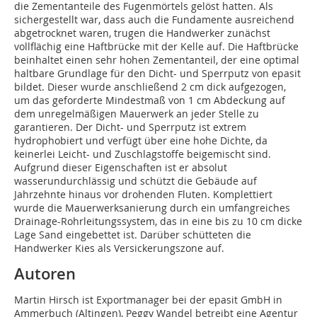
die Zementanteile des Fugenmörtels gelöst hatten. Als
sichergestellt war, dass auch die Fundamente ausreichend
abgetrocknet waren, trugen die Handwerker zunächst
vollflächig eine Haftbrücke mit der Kelle auf. Die Haftbrücke
beinhaltet einen sehr hohen Zementanteil, der eine optimal
haltbare Grundlage für den Dicht- und Sperrputz von epasit
bildet. Dieser wurde anschließend 2 cm dick aufgezogen,
um das geforderte Mindestmaß von 1 cm Abdeckung auf
dem unregelmäßigen Mauerwerk an jeder Stelle zu
garantieren. Der Dicht- und Sperrputz ist extrem
hydrophobiert und verfügt über eine hohe Dichte, da
keinerlei Leicht- und Zuschlagstoffe beigemischt sind.
Aufgrund dieser Eigenschaften ist er absolut
wasserundurchlässig und schützt die Gebäude auf
Jahrzehnte hinaus vor drohenden Fluten. Komplettiert
wurde die Mauerwerksanierung durch ein umfangreiches
Drainage-Rohrleitungssystem, das in eine bis zu 10 cm dicke
Lage Sand eingebettet ist. Darüber schütteten die
Handwerker Kies als Versickerungszone auf.
Autoren
Martin Hirsch ist Exportmanager bei der epasit GmbH in
Ammerbuch (Altingen), Peggy Wandel betreibt eine Agentur