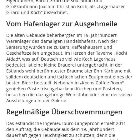
Eigentümern, Baron Girard de Soucanton und
Großkaufmann Joachim Christian Koch, als „Lagerhäuser
Girard und Koch“ bezeichnet.
Vom Hafenlager zur Ausgehmeile
Die alten Gebäude beherbergten im 19. Jahrhundert
Warenlager des damaligen Handelshafens. Nach der
Sanierung wurden sie zu Bars, Kaffeehäusern und
Geschäftszeilen umgebaut. Im Herzen der Taverne „Kochi
Aidad“, was auf Deutsch so viel wie Koch Lagerhaus
bedeutet, ist eine kleine Brauerei untergebracht, in der
Estlands wohl berühmtester Braumeister Enn Kärblane mit
solidem deutschen und tschechischen Equipment eines der
besten Biere herstellt. Nebenan in „Kochs Coffee Room“
genießen Gäste frischgebackene Kuchen und Pasteten,
besuchen die dazugehörige Weinstube oder eine der vielen
Ausstellungen in der Galerie.
Regelmäßige Überschwemmungen
Das estländische Ingenieurbüro Langeproon erhielt 2011
den Auftrag, die Gebäude aus dem 19. Jahrhundert
dauerhaft gegen Feuchtigkeit zu schützen, denn die