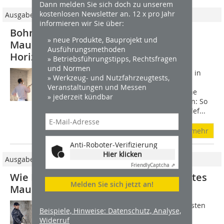
Dann melden Sie sich doch zu unserem
kostenlosen Newsletter an. 12 x pro Jahr
Ausgabe 7-8/2014
informieren wir Sie über:
Bohrlochsperre und Sanierputz
» neue Produkte, Bauprojekt und
Mauerwerksanierung mit
Ausführungsmethoden
Horizontalsperre und Sanierputz
» Betriebsführungstipps, Rechtsfragen
und Normen
Das 1980 umgebaute Einfamilienhaus in
» Werkzeug- und Nutzfahrzeugtests,
Rees hatte schon seit geraumer Zeit
Veranstaltungen und Messen
Probleme mit Feuchtigkeit. Die Ursache
» jederzeit kündbar
dafür lag tief im Mauerwerk verborgen: So
ermittelte das Team um Bauleiter Detlef...
mehr
Anti-Roboter-Verifizierung
Hier klicken
Ausgabe 6/2026
Friendly
Captcha ⇗
Wie Rekristallisation stark durchnässtes
Melden Sie sich jetzt an!
Mauerwerk dauerhaft abdichtet
Feuchte Keller gehören zu den häufigsten
Beispiele, Hinweise: Datenschutz, Analyse,
Sanierungsproblemen im Bestand.
Widerruf