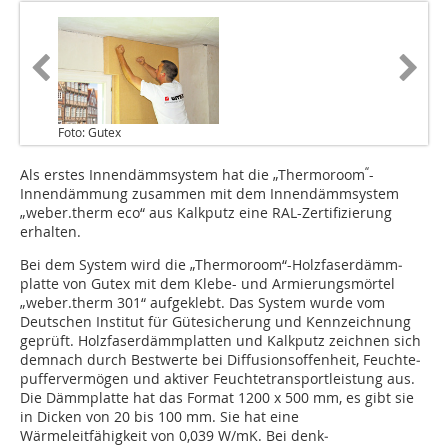
Foto: Gutex
“
Als erstes Innendämmsystem hat die „Thermoroom
-
Innendämmung zusammen mit dem Innendämmsystem
„weber.therm eco“ aus Kalkputz eine RAL-Zertifizierung
erhalten.
Bei dem System wird die „Ther­moroom“-Holz­faser­dämm­
platte von Gutex mit dem Klebe- und Armierungsmörtel
„weber.therm 301“ auf­ge­klebt. Das System wurde vom
Deutschen Institut für Gütesicherung und Kennzeichnung
geprüft. Holz­faser­dämmplatten und Kalk­putz zeichnen sich
demnach durch Bestwerte bei Dif­fu­sions­offenheit, Feuchte­
puf­fer­vermögen und aktiver Feuchte­transportleistung aus.
Die Dämmplatte hat das Format 1200 x 500 mm, es gibt sie
in Dicken von 20 bis 100 mm. Sie hat eine
Wärmeleitfähigkeit von 0,039 W/mK. Bei denk­