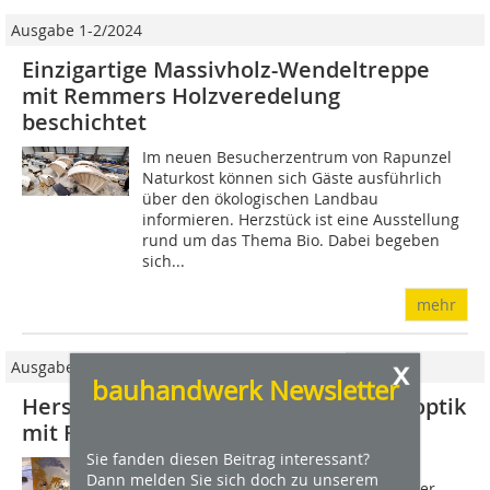
Ausgabe 1-2/2024
Einzigartige Massivholz-Wendeltreppe
mit Remmers Holzveredelung
beschichtet
Im neuen Besucherzentrum von Rapunzel
Naturkost können sich Gäste ausführlich
über den ökologischen Landbau
informieren. Herzstück ist eine Ausstellung
rund um das Thema Bio. Dabei begeben
sich...
mehr
x
Ausgabe 05/2018
bauhandwerk Newsletter
Herstellung einer Holztreppe in Rostoptik
mit Farben und Lacken von Remmers
Sie fanden diesen Beitrag interessant?
Auf die Frage nach der Idee zu dieser
Dann melden Sie sich doch zu unserem
Treppe überlegt Hokon-Geschäftsführer