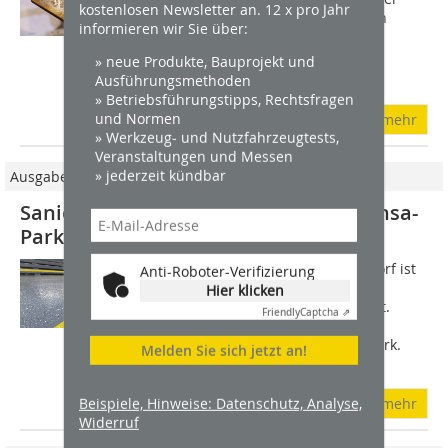
kostenlosen Newsletter an. 12 x pro Jahr
Jörn Brenscheidt nur kurz: Bei meinen
informieren wir Sie über:
Kunden spüre ich im Gespräch sehr
schnell, ob der Kunde eine
» neue Produkte, Bauprojekt und
Standardlösung...
Ausführungsmethoden
» Betriebsführungstipps, Rechtsfragen
und Normen
mehr
» Werkzeug- und Nutzfahrzeugtests,
Veranstaltungen und Messen
» jederzeit kündbar
Ausgabe 6/2026
Sanierung der Treppenanlage am Hansa-
Park in Sierksdorf mit „Triflex TSS“
Die Treppe zum Bahnsteig in Sierksdorf ist
Anti-Roboter-Verifizierung
als zentraler Zugang zum Hansa-Park
Hier klicken
täglich hohen Belastungen ausgesetzt.
Friendly
Captcha ⇗
Tausende Besucher nutzen diese als
schnellste Verbindung zum Freizeitpark.
Melden Sie sich jetzt an!
Nach...
Beispiele, Hinweise: Datenschutz, Analyse,
mehr
Widerruf