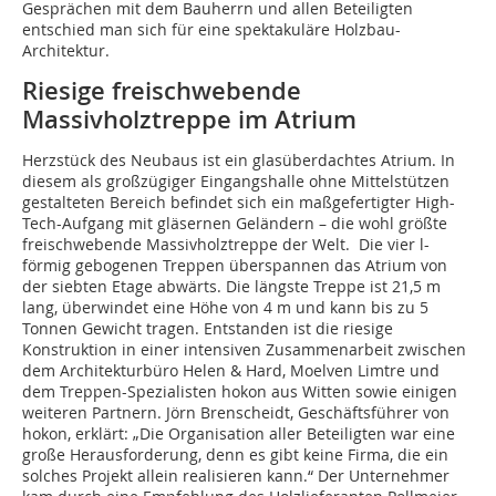
Gesprächen mit dem Bauherrn und allen Beteiligten
entschied man sich für eine spektakuläre Holzbau-
Architektur.
Riesige freischwebende
Massivholztreppe im Atrium
Herzstück des Neubaus ist ein glasüberdachtes Atrium. In
diesem als großzügiger Eingangshalle ohne Mittelstützen
gestalteten Bereich befindet sich ein maßgefertigter High-
Tech-Aufgang mit gläsernen Geländern – die wohl größte
freischwebende Massivholztreppe der Welt. Die vier l-
förmig gebogenen Treppen überspannen das Atrium von
der siebten Etage abwärts. Die längste Treppe ist 21,5 m
lang, überwindet eine Höhe von 4 m und kann bis zu 5
Tonnen Gewicht tragen. Entstanden ist die riesige
Konstruktion in einer intensiven Zusammenarbeit zwischen
dem Architekturbüro Helen & Hard, Moelven Limtre und
dem Treppen-Spezialisten hokon aus Witten sowie einigen
weiteren Partnern. Jörn Brenscheidt, Geschäftsführer von
hokon, erklärt: „Die Organisation aller Beteiligten war eine
große Herausforderung, denn es gibt keine Firma, die ein
solches Projekt allein realisieren kann.“ Der Unternehmer