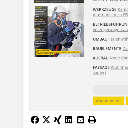
WERKZEUGE
Kamp
Alternativen zu F
BETRIEBSFÜHRUN
Verzögerungen au
UMBAU
Ferienwoh
BAUELEMENTE
Da
AUSBAU
Neue Böd
FASSADE
Wohnhau
saniert
Abonnement