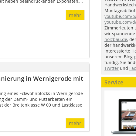
hält neben beeindruckenden Exponaten,...
Handwerkstechn
Montageabläufe
mehr
youtube.com/
youtube.com/d
Zimmerleuten 
wir spannende 
holzbau.de
, de
der handwerkl
interessierte H
unserem Blog
fündig. Sie fi
Twitter
und
Fa
nierung in Wernigerode mit
Service
ung eines Eckwohnblocks in Wernigerode
ung der Dämm- und Putzarbeiten ein
st der Breitenklasse W 09 und Lastklasse
mehr