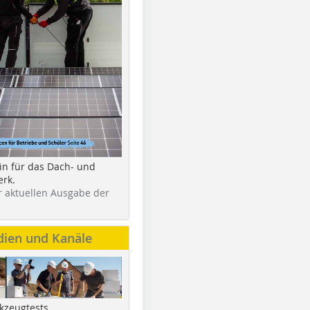
in für das Dach- und
rk.
r aktuellen Ausgabe der
dien und Kanäle
kzeugtests,