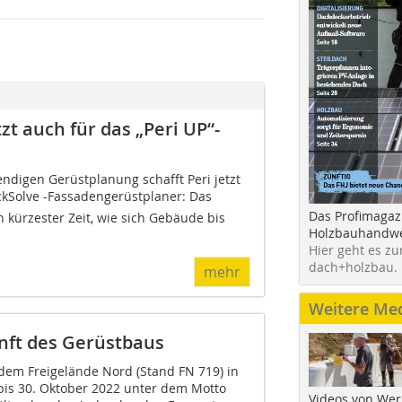
zt auch für das „Peri UP“-
endigen Gerüstplanung schafft Peri jetzt
ckSolve -Fassadengerüstplaner: Das
Das Profimagaz
n kürzester Zeit, wie sich Gebäude bis
Holzbauhandwe
Hier geht es zu
dach+holzbau.
mehr
Weitere Me
unft des Gerüstbaus
 dem Freigelände Nord (Stand FN 719) in
is 30. Oktober 2022 unter dem Motto
Videos von Wer