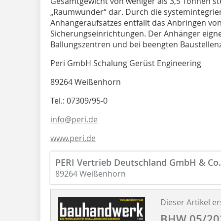
Gesamtgewicht von weniger als 3,5 Tonnen st
„Raumwunder“ dar. Durch die systemintegrie
Anhängeraufsatzes entfällt das Anbringen von
Sicherungseinrichtungen. Der Anhänger eigne
Ballungszentren und bei beengten Baustellen
Peri GmbH Schalung Gerüst Engineering
89264 Weißenhorn
Tel.: 07309/95-0
info@peri.de
www.peri.de
PERI Vertrieb Deutschland GmbH & Co
89264 Weißenhorn
Dieser Artikel er
BHW 05/20