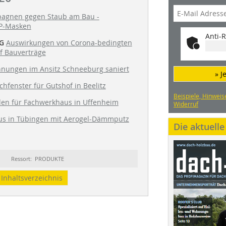
agnen gegen Staub am Bau -
FP-Masken
Anti-R
G
Auswirkungen von Corona-bedingten
f Bauverträge
nungen im Ansitz Schneeburg saniert
» J
chfenster für Gutshof in Beelitz
Beispiele, Hinweis
en für Fachwerkhaus in Uffenheim
Widerruf
s in Tübingen mit Aerogel-Dämmputz
Die aktuell
Ressort: PRODUKTE
Inhaltsverzeichnis