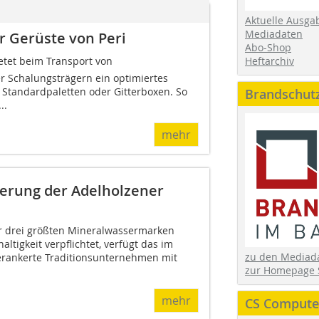
Aktuelle Ausga
Mediadaten
r Gerüste von Peri
Abo-Shop
Heftarchiv
bietet beim Transport von
 Schalungsträgern ein optimiertes
Standardpaletten oder Gitterboxen. So
Brandschut
..
mehr
erung der Adelholzener
er drei größten Mineralwassermarken
ltigkeit verpflichtet, verfügt das im
zu den Media
erankerte Traditionsunternehmen mit
zur Homepage 
mehr
CS Computer