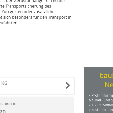
ellt der Gerüstanhänger ein echtes
rte Transportsicherung des
 Zurrgurten oder zusätzlicher
t sich besonders für den Transport in
zufahrten.
bau
. KG
Ne
» Profi-Inform
Neubau und S
schien in
» 1 x im Mona
» kostenlos u
20