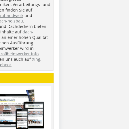
iken, Verarbeitungs- und
n finden Sie auf
bauhandwerk
und
ach-holzbau
.
und Dachdeckern bieten
Inhalte auf
dach-
r an einer hohen Qualität
ichen Ausführung
eimwerker wird in
profiheimwerker.info
nden uns auch auf
Xing
,
cebook
.