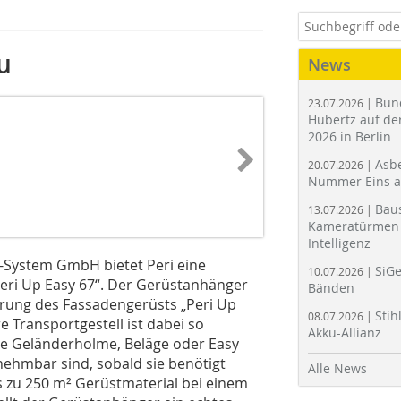
u
News
Bun
23.07.2026 |
Hubertz auf der
2026 in Berlin
Asbe
20.07.2026 |
Nummer Eins 
Bau
13.07.2026 |
Kameratürmen 
Intelligenz
System GmbH bietet Peri eine
SiGe
10.07.2026 |
„Peri Up Easy 67“. Der Gerüstanhänger
Bänden
erung des Fassadengerüsts „Peri Up
Stih
08.07.2026 |
e Transportgestell ist dabei so
Akku-Allianz
ise Geländerholme, Beläge oder Easy
nehmbar sind, sobald sie benötigt
Alle News
 zu 250 m² Gerüstmaterial bei einem