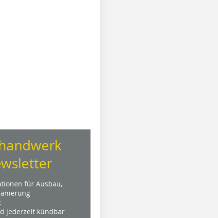
handwerk
wsletter
ationen für Ausbau,
anierung
t
nd jederzeit kündbar