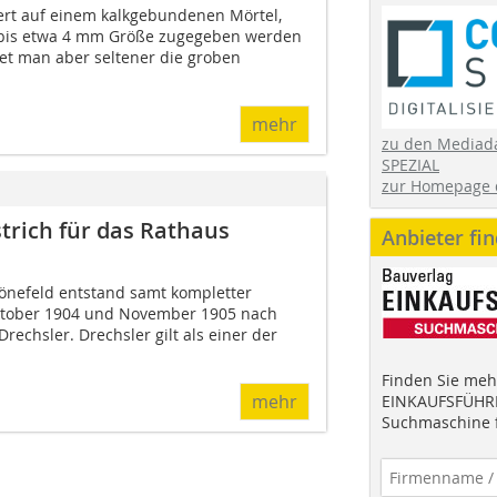
ert auf einem kalkgebundenen Mörtel,
bis etwa 4 mm Größe zugegeben werden
et man aber seltener die groben
mehr
zu den Mediad
SPEZIAL
zur Homepage 
trich für das Rathaus
Anbieter fi
önefeld entstand samt kompletter
ktober 1904 und November 1905 nach
rechsler. Drechsler gilt als einer der
Finden Sie mehr
mehr
EINKAUFSFÜHRE
Suchmaschine f