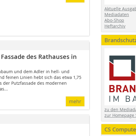
Aktuelle Ausga
Mediadaten
Abo-Shop
Heftarchiv
Brandschut
r Fassade des Rathauses in
hbaum und dem Adler in hell- und
d feinen Linien hebt sich das etwa 1,75
s der Putzfassade des modernen
s...
mehr
zu den Media
zur Homepage 
CS Computer