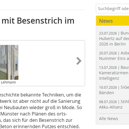
mit Besenstrich im
News
Bun
23.07.2026 |
Hubertz auf der
2026 in Berlin
Asbe
20.07.2026 |
Nummer Eins 
Bau
13.07.2026 |
Kameratürmen 
Intelligenz
as Lehmann
SiGe
10.07.2026 |
Bänden
schichte bekannte Techniken, um die
werk ist aber nicht auf die Sanierung
Stih
08.07.2026 |
ei Neubauten wieder groß in Mode. So
Akku-Allianz
Münster nach Plänen des orts­
Alle News
 das sich für den Besenstrich zur
Beton erinnernden Putzes entschied.