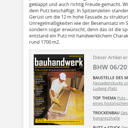
geklappt und auch richtig Freude gemacht. W
dem Putz beschäftigt. In Spitzenzeiten stande
Gerüst um die 12 m hohe Fassade zu strukturi
Unregelmäßigkeiten wie der Besenansatz im St
sondern sogar erwünscht, denn das ist die spe
entstand ein Putz mit handwerklichem Charakt
rund 1700 m2.
Dieser Artikel er
BHW 06/20
BAUSTELLE DES 
Fassadenstucks u
Ludwig-Platz
TOP THEMA
Putz-
eines historischen
TROCKENBAU
Ges
Kongresshalle
PUTZ + STUCK
Gep