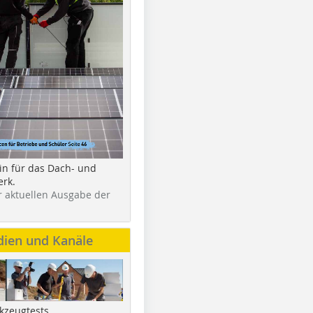
in für das Dach- und
rk.
r aktuellen Ausgabe der
dien und Kanäle
kzeugtests,