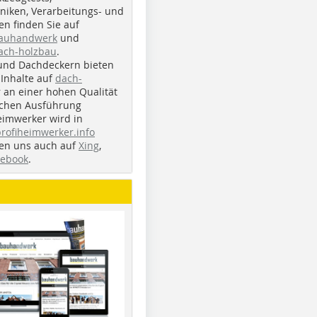
iken, Verarbeitungs- und
n finden Sie auf
bauhandwerk
und
ach-holzbau
.
und Dachdeckern bieten
Inhalte auf
dach-
r an einer hohen Qualität
ichen Ausführung
eimwerker wird in
profiheimwerker.info
nden uns auch auf
Xing
,
cebook
.