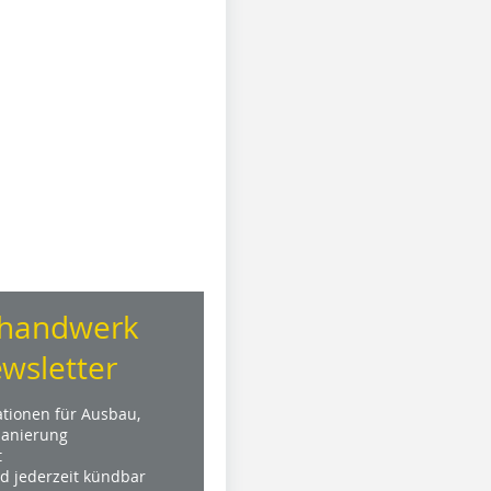
handwerk
wsletter
ationen für Ausbau,
anierung
t
nd jederzeit kündbar