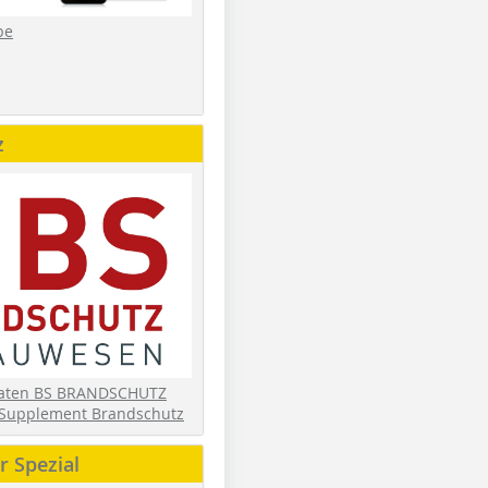
be
z
daten BS BRANDSCHUTZ
Supplement Brandschutz
 Spezial