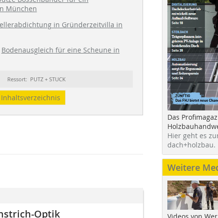
in München
ellerabdichtung in Gründerzeitvilla in
Bodenausgleich für eine Scheune in
Ressort: PUTZ + STUCK
Inhaltsverzeichnis
Das Profimagaz
Holzbauhandwe
Hier geht es zu
dach+holzbau.
Weitere Me
nstrich-Optik
Videos von Wer