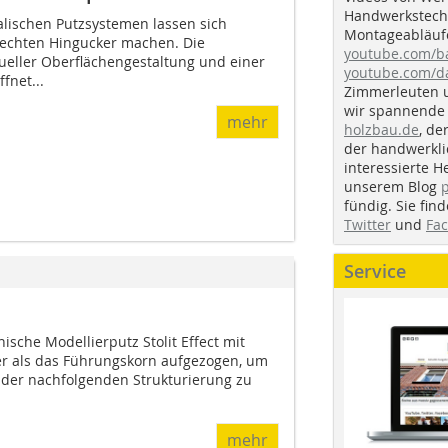
Handwerkstechn
lischen Putzsystemen lassen sich
Montageabläufe
echten Hingucker machen. Die
youtube.com/
ueller Oberflächengestaltung und einer
youtube.com/d
fnet...
Zimmerleuten 
wir spannende 
mehr
holzbau.de
, de
der handwerkl
interessierte H
unserem Blog
fündig. Sie fi
Twitter
und
Fa
Service
ische Modellierputz Stolit Effect mit
ker als das Führungskorn aufgezogen, um
i der nachfolgenden Strukturierung zu
mehr