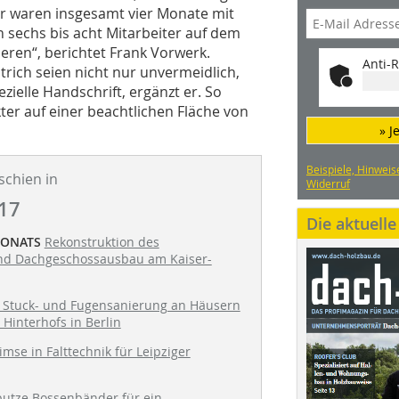
ir waren insgesamt vier Monate mit
n sechs bis acht Mitarbeiter auf dem
eren“, berichtet Frank Vorwerk.
Anti-R
rich seien nicht nur unvermeidlich,
zielle Handschrift, ergänzt er. So
er auf einer beachtlichen Fläche von
» J
Beispiele, Hinweis
schien in
Widerruf
17
Die aktuell
MONATS
Rekonstruktion des
nd Dachgeschossausbau am Kaiser-
, Stuck- und Fugensanierung an Häusern
 Hinterhofs in Berlin
imse in Falttechnik für Leipziger
utze Bossenbänder für ein