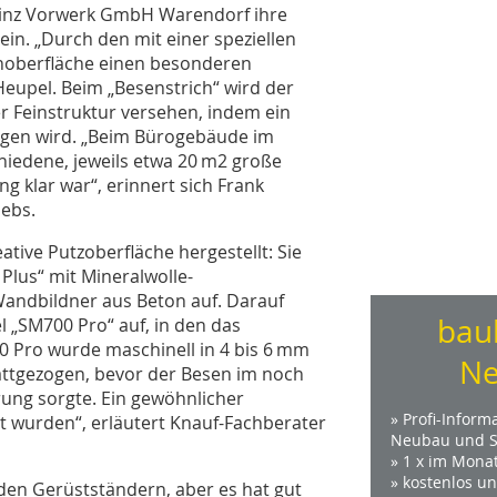
einz Vorwerk GmbH Warendorf ihre
 ein. „Durch den mit einer speziellen
enoberfläche einen besonderen
Heupel. Beim „Besenstrich“ wird der
er Feinstruktur versehen, indem ein
ogen wird. „Beim Bürogebäude im
iedene, jeweils etwa 20 m2 große
g klar war“, erinnert sich Frank
iebs.
ative Putzoberfläche hergestellt: Sie
lus“ mit Mineralwolle-
Wandbildner aus Beton auf. Darauf
bau
„SM700 Pro“ auf, in den das
 Pro wurde maschinell in 4 bis 6 mm
Ne
ttge­zogen, bevor der Besen im noch
rung sorgte. Ein gewöhnlicher
» Profi-Inform
t wurden“, erläutert Knauf-Fachberater
Neubau und S
» 1 x im Mona
» kostenlos u
den Gerüstständern, aber es hat gut