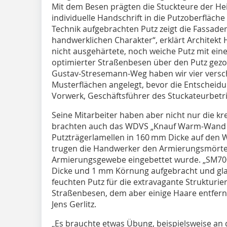
Mit dem Besen prägten die Stuckteure der H
individuelle Handschrift in die Putzoberfläche
Technik aufgebrachten Putz zeigt die Fassad
handwerklichen Charakter“, erklärt Architekt 
nicht ausgehärtete, noch weiche Putz mit ein
optimier­ter Straßenbesen über den Putz gez
Gustav-Stresemann-Weg haben wir vier versch
Musterflächen angelegt, bevor die Entscheidun
Vorwerk, Ge­schäfts­führer des Stuckateurbetr
Seine Mitarbeiter haben aber nicht nur die kre
brachten auch das WDVS „Knauf Warm-Wand P
Putzträgerlamellen in 160 mm Dicke auf den 
trugen die Handwerker den Armierungsmörtel 
Armierungsgewebe eingebettet wurde. „SM700
Dicke und 1 mm Körnung aufgebracht und gla
feuchten Putz für die extravagante Strukturie
Straßenbesen, dem aber einige Haare entfern
Jens Gerlitz.
„Es brauchte etwas Übung, beispielsweise an 