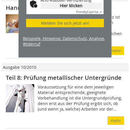
Anti-Roboter-Verifizierung
Hier klicken
Handschrift auf Lehm
Friendly
Captcha ⇗
Das wichtigste Argument für Lehmputz ist
die natürliche Schönheit handwerklich
Melden Sie sich jetzt an!
perfekt ausgeführter farbiger Lehm-
Edelputzflächen. Die hierfür erforderlichen
Beispiele, Hinweise: Datenschutz, Analyse,
Grundstoffe Lehm und Ton sind...
Widerruf
mehr
Ausgabe 10/2010
Teil 8: Prüfung metallischer Untergründe
Voraussetzung für eine dem jeweiligen
Material entsprechende, geeignete
Vorbehandlung ist die Untergrundprüfung,
denn erst aus der Prüfung ergibt sich, ob
(und wenn ja, welche) Arbeiten vor der...
mehr