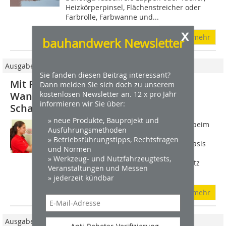
Heizkörperpinsel, Flächenstreicher oder
Farbrolle, Farbwanne und...
x
mehr
bauhandwerk Newsletter
Ausgabe 03/2015
Sie fanden diesen Beitrag interessant?
Mit Pinsel, Farbe und Schablone
Dann melden Sie sich doch zu unserem
Wandgestaltung mit der
kostenlosen Newsletter an. 12 x pro Jahr
informieren wir Sie über:
Schabloniertechnik
» neue Produkte, Bauprojekt und
Wie bei jeder Maltechnik bildet auch beim
Ausführungsmethoden
Schablonieren die fachgerechte
» Betriebsführungstipps, Rechtsfragen
Vorbereitung des Untergrundes die Basis
und Normen
für ein positives Arbeitsergebnis. Ein
» Werkzeug- und Nutzfahrzeugtests,
weiterer wichtiger Faktor ist der Einsatz
Veranstaltungen und Messen
der...
» jederzeit kündbar
mehr
Ausgabe 03/2011