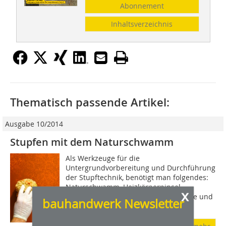
Abonnement
Inhaltsverzeichnis
Thematisch passende Artikel:
Ausgabe 10/2014
Stupfen mit dem Naturschwamm
Als Werkzeuge für die
Untergrundvorbereitung und Durchführung
der Stupftechnik, benötigt man folgendes:
Naturschwamm, Heizkörperpinsel,
x
Flächenstreicher, Farbrolle, Farbwanne und
bauhandwerk Newsletter
Gummihandschuhe....