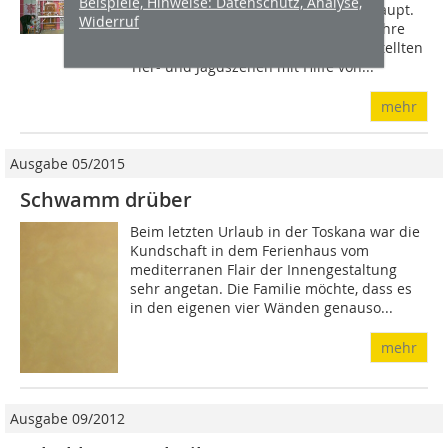
Beispiele, Hinweise: Datenschutz, Analyse,
ältesten Gestaltungstechniken überhaupt.
Widerruf
Schon die Höhlenmenschen nutzten ihre
aufgelegte Hand als Schablone und stellten
Tier- und Jagdszenen mit Hilfe von...
mehr
Ausgabe 05/2015
Schwamm drüber
Beim letzten Urlaub in der Toskana war die
Kundschaft in dem Ferienhaus vom
mediterranen Flair der Innengestaltung
sehr angetan. Die Familie möchte, dass es
in den eigenen vier Wänden genauso...
mehr
Ausgabe 09/2012