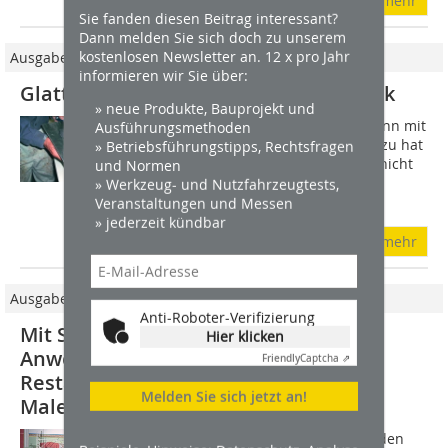
mehr
Sie fanden diesen Beitrag interessant?
Dann melden Sie sich doch zu unserem
kostenlosen Newsletter an. 12 x pro Jahr
Ausgabe 03/2012
informieren wir Sie über:
Glattspachtel- und Schabloniertechnik
» neue Produkte, Bauprojekt und
Das Auftragen von Kalkbuntfarben kann mit
Ausführungsmethoden
der Glattspachteltechnik erfolgen. Dazu hat
» Betriebsführungstipps, Rechtsfragen
Auro Kalk-spachtel im Sortiment, die nicht
und Normen
nur einen einzigartigen Marmoreffekt
» Werkzeug- und Nutzfahrzeugtests,
hervorruft, sondern die Wand auch...
Veranstaltungen und Messen
» jederzeit kündbar
mehr
Ausgabe 3/2014
Anti-Roboter-Verifizierung
Mit Schabloniertechniken gestalten
Hier klicken
Anwendung von Schablonen in der
Friendly
Captcha ⇗
Restaurierung und im modernen
Melden Sie sich jetzt an!
Malerhandwerk
Die Arbeit mit Schablonen gehört zu den