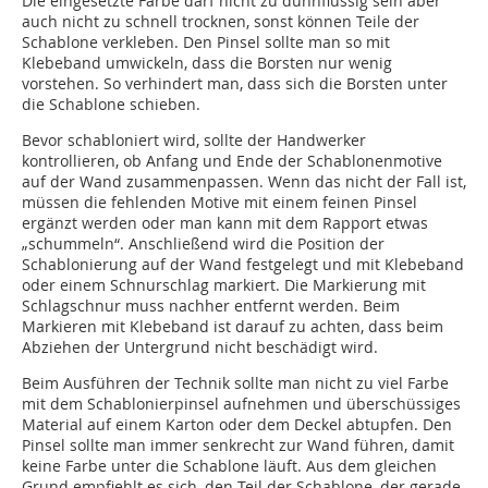
Die eingesetzte Farbe darf nicht zu dünnflüssig sein aber
auch nicht zu schnell trocknen, sonst können Teile der
Schablone verkleben. Den Pinsel sollte man so mit
Klebeband umwickeln, dass die Borsten nur wenig
vorstehen. So verhindert man, dass sich die Borsten unter
die Schablone schieben.
Bevor schabloniert wird, sollte der Handwerker
kontrollieren, ob Anfang und Ende der Schablonenmotive
auf der Wand zusammenpassen. Wenn das nicht der Fall ist,
müssen die fehlenden Motive mit einem feinen Pinsel
ergänzt werden oder man kann mit dem Rapport etwas
„schummeln“. Anschließend wird die Position der
Schablonierung auf der Wand festgelegt und mit Klebeband
oder einem Schnurschlag markiert. Die Markierung mit
Schlagschnur muss nachher entfernt werden. Beim
Markieren mit Klebeband ist darauf zu achten, dass beim
Abziehen der Untergrund nicht beschädigt wird.
Beim Ausführen der Technik sollte man nicht zu viel Farbe
mit dem Schablonierpinsel aufnehmen und überschüssiges
Material auf einem Karton oder dem Deckel abtupfen. Den
Pinsel sollte man immer senkrecht zur Wand führen, damit
keine Farbe unter die Schablone läuft. Aus dem gleichen
Grund empfiehlt es sich, den Teil der Schablone, der gerade