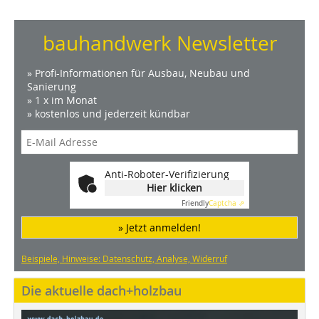
bauhandwerk Newsletter
» Profi-Informationen für Ausbau, Neubau und
Sanierung
» 1 x im Monat
» kostenlos und jederzeit kündbar
Anti-Roboter-Verifizierung
Hier klicken
Friendly
Captcha ⇗
» Jetzt anmelden!
Beispiele, Hinweise: Datenschutz, Analyse, Widerruf
Die aktuelle dach+holzbau