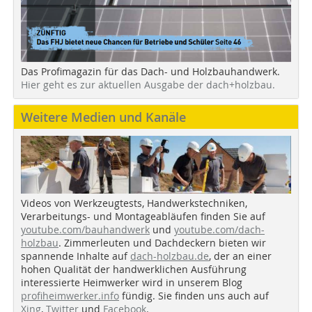
Das Profimagazin für das Dach- und Holzbauhandwerk.
Hier geht es zur aktuellen Ausgabe der dach+holzbau.
Weitere Medien und Kanäle
Videos von Werkzeugtests, Handwerkstechniken,
Verarbeitungs- und Montageabläufen finden Sie auf
youtube.com/bauhandwerk
und
youtube.com/dach-
holzbau
. Zimmerleuten und Dachdeckern bieten wir
spannende Inhalte auf
dach-holzbau.de
, der an einer
hohen Qualität der handwerklichen Ausführung
interessierte Heimwerker wird in unserem Blog
profiheimwerker.info
fündig. Sie finden uns auch auf
Xing
,
Twitter
und
Facebook
.