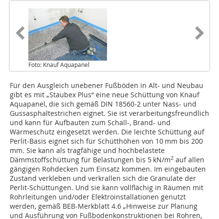
Foto: Knauf Aquapanel
Für den Ausgleich unebener Fußböden in Alt- und Neubau
gibt es mit „Staubex Plus“ eine neue Schüttung von Knauf
Aqua­panel, die sich gemäß DIN 18560-2 unter Nass- und
Gussasphaltestrichen eignet. Sie ist verarbeitungsfreundlich
und kann für Aufbauten zum Schall-, Brand- und
Wärmeschutz eingesetzt werden. Die leichte Schüttung auf
Perlit-Basis eignet sich für Schütt­höhen von 10 mm bis 200
mm. Sie kann als tragfähige und hochbelastete
2
Dämmstoffschüttung für Belastungen bis 5 kN/m
auf allen
gängigen Rohdecken zum Einsatz kommen. Im eingebauten
Zustand ver­kleben und verkrallen sich die Granulate der
Perlit-Schüttungen. Und sie kann vollflächig in Räumen mit
Rohrleitungen und/oder Elek­troinstallationen genutzt
werden, gemäß BEB-Merkblatt 4.6 „Hinweise zur Planung
und Ausführung von Fuß­bodenkonstruktionen bei Rohren,