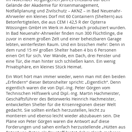
Gelände der Akademie für Krisenmanagement,
Notfallplanung und Zivilschutz – AKNZ – in Bad Neuenahr-
Ahrweiler ein kleines Dorf mit 60 Containern (Sheltern) aus
Betonfertigteilen, die aus CEM I 42,5 R der Opterra
Wössingen GmbH im Werk in Andernach produziert wurden.
In Bad Neuenahr-Ahrweiler finden nun 300 Flüchtlinge, die
zuvor in einem großen Zelt und einer beheizbaren Garage
lebten, winterfesten Raum. Und ein bisschen mehr: Denn in
dem rund 15 m² großen Shelter haben 4 bis 6 Personen
einen Ort für sich. Vier Wände, ein Dach, drei Fenster und
eine Tür, die man hinter sich schließen kann. Ein wenig
Privatsphäre, ein kleines Stück Heimat.
Ein Wort hört man immer wieder, wenn man mit den beiden
„Erfindern“ dieser Betonshelter spricht: „Eigentlich“. Denn
eigentlich waren die von Dipl.-Ing. Peter Görgen vom
Technischen Hilfswerk und Dipl.-Ing. Martin Hachmeister,
Geschäftsführer des Betonwerks Heinrich Hachmeister,
entwickelten Shelter für die Krisenregionen dieser Welt
gedacht. Sie sollten einfach herzustellen, leicht zu
montieren und ebenso leicht wieder abzubauen sein. Die
Pläne von Peter Görgen waren die Antwort auf diese
Forderungen und sahen einfach herzustellende „Hütten aus