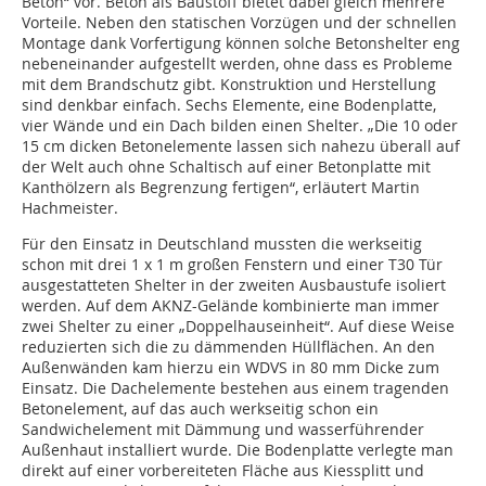
Beton“ vor. Beton als Baustoff bietet dabei gleich mehrere
Vorteile. Neben den statischen Vorzügen und der schnellen
Montage dank Vorfertigung können solche Betonshelter eng
nebeneinander aufgestellt werden, ohne dass es Probleme
mit dem Brandschutz gibt. Konstruktion und Herstellung
sind denkbar einfach. Sechs Elemente, eine Bodenplatte,
vier Wände und ein Dach bilden einen Shelter. „Die 10 oder
15 cm dicken Betonelemente lassen sich nahezu überall auf
der Welt auch ohne Schaltisch auf einer Betonplatte mit
Kanthölzern als Begrenzung fertigen“, erläutert Martin
Hachmeister.
Für den Einsatz in Deutschland mussten die werkseitig
schon mit drei 1 x 1 m großen Fenstern und einer T30 Tür
ausgestatteten Shelter in der zweiten Ausbaustufe isoliert
werden. Auf dem AKNZ-Gelände kombinierte man immer
zwei Shelter zu einer „Doppelhauseinheit“. Auf diese Weise
reduzierten sich die zu dämmenden Hüllflächen. An den
Außenwänden kam hierzu ein WDVS in 80 mm Dicke zum
Einsatz. Die Dachelemente bestehen aus einem tragenden
Betonelement, auf das auch werkseitig schon ein
Sandwichelement mit Dämmung und wasserführender
Außenhaut installiert wurde. Die Bodenplatte verlegte man
direkt auf einer vorbereiteten Fläche aus Kiessplitt und