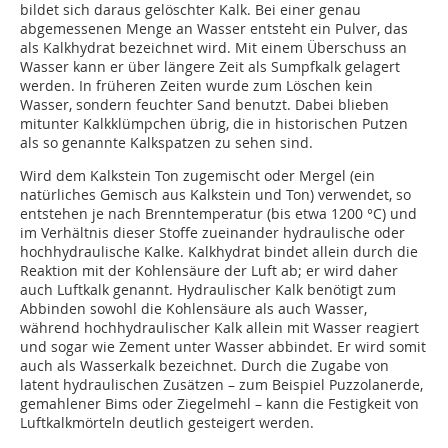
bildet sich daraus gelöschter Kalk. Bei einer genau
abgemessenen Menge an Wasser entsteht ein Pulver, das
als Kalkhydrat bezeichnet wird. Mit einem Überschuss an
Wasser kann er über längere Zeit als Sumpfkalk gelagert
werden. In früheren Zeiten wurde zum Löschen kein
Wasser, sondern feuchter Sand benutzt. Dabei blieben
mitunter Kalkklümpchen übrig, die in historischen Putzen
als so genannte Kalkspatzen zu sehen sind.
Wird dem Kalkstein Ton zugemischt oder Mergel (ein
natürliches Gemisch aus Kalkstein und Ton) verwendet, so
entstehen je nach Brenntemperatur (bis etwa 1200 °C) und
im Verhältnis dieser Stoffe zueinander hydraulische oder
hochhydraulische Kalke. Kalkhydrat bindet allein durch die
Reaktion mit der Kohlensäure der Luft ab; er wird daher
auch Luftkalk genannt. Hydraulischer Kalk benötigt zum
Abbinden sowohl die Kohlensäure als auch Wasser,
während hochhydraulischer Kalk allein mit Wasser reagiert
und sogar wie Zement unter Wasser abbindet. Er wird somit
auch als Wasserkalk bezeichnet. Durch die Zugabe von
latent hydraulischen Zusätzen – zum Beispiel Puzzolanerde,
gemahlener Bims oder Ziegelmehl – kann die Festigkeit von
Luftkalkmörteln deutlich gesteigert werden.