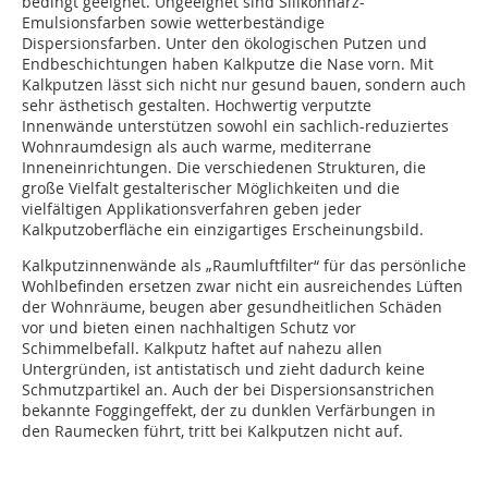
bedingt geeignet. Ungeeignet sind Silikonharz-
Emulsionsfarben sowie wetterbeständige
Dispersionsfarben. Unter den ökologischen Putzen und
Endbeschichtungen haben Kalkputze die Nase vorn. Mit
Kalkputzen lässt sich nicht nur gesund bauen, sondern auch
sehr ästhetisch gestalten. Hochwertig verputzte
Innenwände unterstützen sowohl ein sachlich-reduziertes
Wohnraumdesign als auch warme, mediterrane
Inneneinrichtungen. Die verschiedenen Strukturen, die
große Vielfalt gestalterischer Möglichkeiten und die
vielfältigen Applikationsverfahren geben jeder
Kalkputzoberfläche ein einzigartiges Erscheinungsbild.
Kalkputzinnenwände als „Raumluftfilter“ für das persönliche
Wohlbefinden ersetzen zwar nicht ein ausreichendes Lüften
der Wohnräume, beugen aber gesundheitlichen Schäden
vor und bieten einen nachhaltigen Schutz vor
Schimmelbefall. Kalkputz haftet auf nahezu allen
Untergründen, ist antistatisch und zieht dadurch keine
Schmutzpartikel an. Auch der bei Dispersionsanstrichen
bekannte Foggingeffekt, der zu dunklen Verfärbungen in
den Raumecken führt, tritt bei Kalkputzen nicht auf.