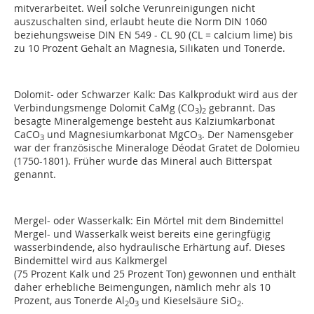
mitverarbeitet. Weil solche Verunreinigungen nicht
auszuschalten sind, erlaubt heute die Norm DIN 1060
beziehungsweise DIN EN 549 - CL 90 (CL = calcium lime) bis
zu 10 Prozent Gehalt an Magnesia, Silikaten und Tonerde.
Dolomit- oder Schwarzer Kalk: Das Kalkprodukt wird aus der
Verbindungsmenge Dolomit CaMg (CO
)
gebrannt. Das
3
2
besagte Mineralgemenge besteht aus Kalziumkarbonat
CaCO
und Magnesiumkarbonat MgCO
. Der Namensgeber
3
3
war der französische Mineraloge Déodat Gratet de Dolomieu
(1750-1801). Früher wurde das Mineral auch Bitterspat
genannt.
Mergel- oder Wasserkalk: Ein Mörtel mit dem Bindemittel
Mergel- und Wasserkalk weist bereits eine geringfügig
wasserbindende, also hydraulische Erhärtung auf. Dieses
Bindemittel wird aus Kalkmergel
(75 Prozent Kalk und 25 Prozent Ton) gewonnen und enthält
daher erhebliche Beimengungen, nämlich mehr als 10
Prozent, aus Tonerde Al
0
und Kieselsäure SiO
.
2
3
2