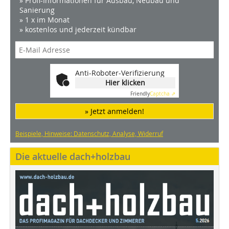
» Profi-Informationen für Ausbau, Neubau und
Sanierung
» 1 x im Monat
» kostenlos und jederzeit kündbar
Anti-Roboter-Verifizierung
Hier klicken
Friendly
Captcha ⇗
» Jetzt anmelden!
Beispiele, Hinweise: Datenschutz, Analyse, Widerruf
Die aktuelle dach+holzbau