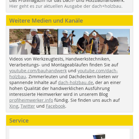
Das Profimagazin für das Dach- und Holzbauhandwerk.
Hier geht es zur aktuellen Ausgabe der dach+holzbau.
Weitere Medien und Kanäle
Videos von Werkzeugtests, Handwerkstechniken,
Verarbeitungs- und Montageabläufen finden Sie auf
youtube.com/bauhandwerk
und
youtube.com/dach-
holzbau
. Zimmerleuten und Dachdeckern bieten wir
spannende Inhalte auf
dach-holzbau.de
, der an einer
hohen Qualität der handwerklichen Ausführung
interessierte Heimwerker wird in unserem Blog
profiheimwerker.info
fündig. Sie finden uns auch auf
Xing
,
Twitter
und
Facebook
.
Service