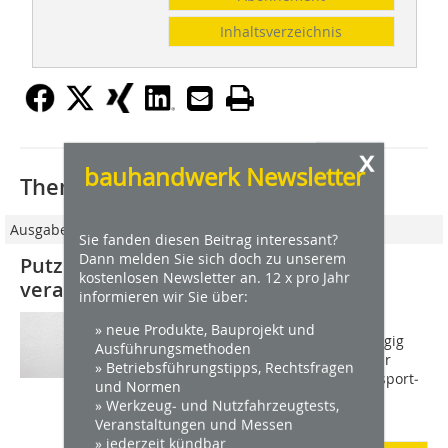
Inhaltsverzeichnis
x
bauhandwerk Newsletter
Thematisch passende Artikel:
Ausgabe 09/2020
Sie fanden diesen Beitrag interessant?
Dann melden Sie sich doch zu unserem
Putz aus Kalk und Lehm nachhaltig
kostenlosen Newsletter an. 12 x pro Jahr
verarbeiten
informieren wir Sie über:
Nachhaltigkeit hat in Bezug auf
» neue Produkte, Bauprojekt und
Putzsysteme und Bauprodukte vorrangig
Ausführungsmethoden
mit dem Einsatz der Primärenergie zur
» Betriebsführungstipps, Rechtsfragen
Gewinnung von Rohstoffen, den Transport­
und Normen
wegen, dem Zusammenwirken mit
» Werkzeug- und Nutzfahrzeugtests,
beziehungsweise dem...
Veranstaltungen und Messen
» jederzeit kündbar