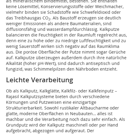
als mineralischem Bindemittel, bestehen. Sie enthalten
keine Lösemittel, Konservierungsstoffe oder Weichmacher,
vielmehr binden sie Schadstoffe wie Schwefeldioxid oder
das Treibhausgas CO
. Als Baustoff erzeugen sie deutlich
2
weniger Emissionen als andere Baumaterialien, sind
diffusionsfähig und wasserdampfdurchlässig. Kalkputze
balancieren die Feuchtigkeit in der Raumluft regelrecht aus,
denn eine zu hohe oder zu niedrige Luftfeuchtigkeit und zu
wenig Sauerstoff wirken sich negativ auf das Raumklima
aus. Die poröse Oberfläche der Putze nimmt sogar Gerüche
auf. Kalkputze überzeugen außerdem durch ihre natürliche
Alkalität (hoher pH-Wert), sind dadurch antiseptisch und
fungizid, was Schimmelpilzen den Nährboden entzieht.
Leichte Verarbeitung
Ob als Kalkputz, Kalkglätte, Kalkfilz- oder Kalkfeinputz –
Rajasil Kalkputzsysteme bieten durch verschiedene
Körnungen und Putzweisen eine einzigartige
Strukturierbarkeit. Sowohl rustikaler Altbaucharme oder
glatte, moderne Oberflächen in Neubauten… alles ist
machbar und die Verarbeitung noch dazu sehr einfach. Als
Grundputz wird der Kalkputz maschinell oder per Hand
aufgebracht, abgezogen und aufgeraut. Der