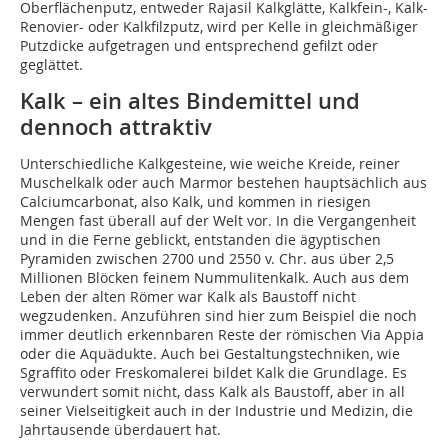
Oberflächenputz, entweder Rajasil Kalkglätte, Kalkfein-, Kalk-
Renovier- oder Kalkfilzputz, wird per Kelle in gleichmäßiger
Putzdicke aufgetragen und entsprechend gefilzt oder
geglättet.
Kalk – ein altes Bindemittel und
dennoch attraktiv
Unterschiedliche Kalkgesteine, wie weiche Kreide, reiner
Muschelkalk oder auch Marmor bestehen hauptsächlich aus
Calciumcarbonat, also Kalk, und kommen in riesigen
Mengen fast überall auf der Welt vor. In die Vergangenheit
und in die Ferne geblickt, entstanden die ägyptischen
Pyramiden zwischen 2700 und 2550 v. Chr. aus über 2,5
Millionen Blöcken feinem Nummulitenkalk. Auch aus dem
Leben der alten Römer war Kalk als Baustoff nicht
wegzudenken. Anzuführen sind hier zum Beispiel die noch
immer deutlich erkennbaren Reste der römischen Via Appia
oder die Aquädukte. Auch bei Gestaltungstechniken, wie
Sgraffito oder Freskomalerei bildet Kalk die Grundlage. Es
verwundert somit nicht, dass Kalk als Baustoff, aber in all
seiner Vielseitigkeit auch in der Industrie und Medizin, die
Jahrtausende überdauert hat.