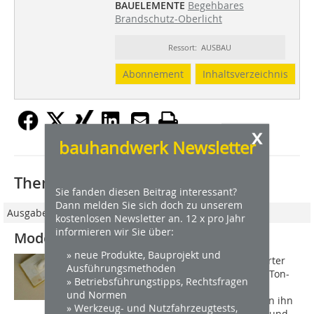
BAUELEMENTE
Begehbares
Brandschutz-Oberlicht
Ressort: AUSBAU
Abonnement
Inhaltsverzeichnis
x
bauhandwerk Newsletter
Thematisch passende Artikel:
Sie fanden diesen Beitrag interessant?
Dann melden Sie sich doch zu unserem
Ausgabe 06/2010
kostenlosen Newsletter an. 12 x pro Jahr
informieren wir Sie über:
Modern gestalten mit Lehmputzen
» neue Produkte, Bauprojekt und
Während Ton ein natürlicher verwitterter
Ausführungsmethoden
Feldspat ist, besteht Lehm aus einem Ton-
» Betriebsführungstipps, Rechtsfragen
Sand-Gemisch. Der Baustoff wurde
und Normen
jahrhundertelang verwendet, weil man ihn
» Werkzeug- und Nutzfahrzeugtests,
einfach und billig bekommen konnte, und...