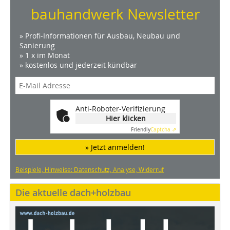
bauhandwerk Newsletter
» Profi-Informationen für Ausbau, Neubau und
Sanierung
» 1 x im Monat
» kostenlos und jederzeit kündbar
Anti-Roboter-Verifizierung
Hier klicken
Friendly
Captcha ⇗
» Jetzt anmelden!
Beispiele, Hinweise: Datenschutz, Analyse, Widerruf
Die aktuelle dach+holzbau