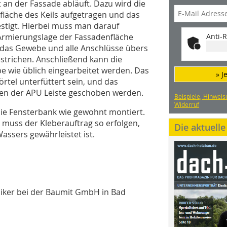
 an der Fassade abläuft. Dazu wird die
fläche des Keils aufgetragen und das
festigt. Hierbei muss man darauf
 Armierungslage der Fassadenfläche
Anti-R
rd das Gewebe und alle Anschlüsse übers
strichen. Anschließend kann die
wie üblich eingearbeitet werden. Das
» J
rtel unterfüttert sein, und das
fen der APU Leiste geschoben werden.
Beispiele, Hinweis
Widerruf
die Fensterbank wie gewohnt montiert.
, muss der Kleberauftrag so erfolgen,
Die aktuell
assers gewährleistet ist.
iker bei der Baumit GmbH in Bad