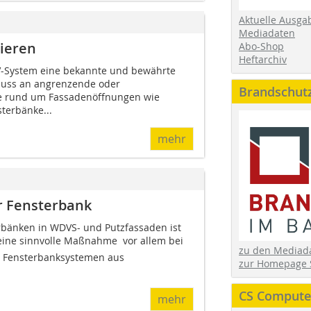
Aktuelle Ausga
Mediadaten
ieren
Abo-Shop
Heftarchiv
DV-System eine bekannte und bewährte
luss an angrenzende oder
Brandschut
e rund um Fassadenöffnungen wie
terbänke...
mehr
r Fensterbank
rbänken in WDVS- und Putzfassaden ist
eine sinnvolle Maßnahme  vor allem bei
zu den Media
en Fensterbanksystemen aus
zur Homepage 
CS Computer
mehr