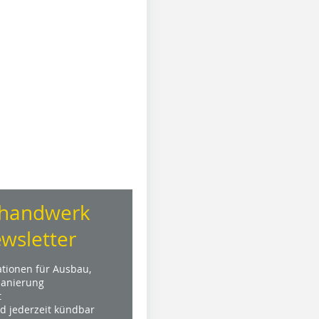
handwerk
wsletter
ationen für Ausbau,
anierung
t
nd jederzeit kündbar