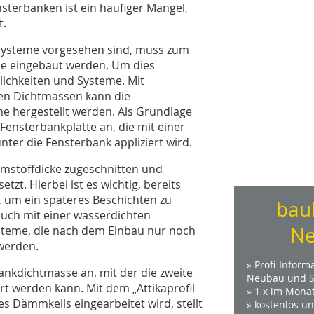
terbänken ist ein häufiger Mangel,
t.
systeme vorgesehen sind, muss zum
ne eingebaut werden. Um dies
ichkeiten und Systeme. Mit
ten Dichtmassen kann die
 hergestellt werden. Als Grundlage
 Fensterbankplatte an, die mit einer
er die Fensterbank appliziert wird.
mstoffdicke zugeschnitten und
zt. Hierbei ist es wichtig, bereits
, um ein späteres Beschichten zu
bau
auch mit einer wasserdichten
Ne
teme, die nach dem Einbau nur noch
werden.
» Profi-Inform
ankdichtmasse an, mit der die zweite
Neubau und S
t werden kann. Mit dem „Attikaprofil
» 1 x im Mona
 Dämmkeils eingearbeitet wird, stellt
» kostenlos u