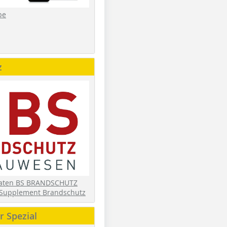
be
z
daten BS BRANDSCHUTZ
Supplement Brandschutz
 Spezial