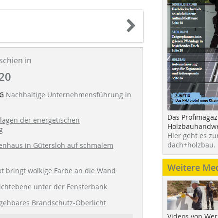
schien in
20
G
Nachhaltige Unternehmensführung in
Das Profimagaz
lagen der energetischen
Holzbauhandwe
g
Hier geht es zu
dach+holzbau.
ienhaus in Gütersloh auf schmalem
Weitere Me
t bringt wolkige Farbe an die Wand
ichtebene unter der Fensterbank
gehbares Brandschutz-Oberlicht
Videos von Wer