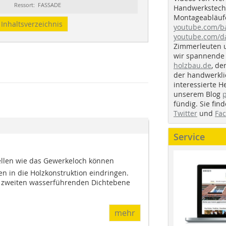
Ressort: FASSADE
Handwerkstechn
Montageabläufe
Inhaltsverzeichnis
youtube.com/
youtube.com/d
Zimmerleuten 
wir spannende 
holzbau.de
, de
der handwerkl
interessierte H
unserem Blog
fündig. Sie fi
Twitter
und
Fa
Service
len wie das Gewerkeloch können
 in die Holzkon­struktion eindringen.
 zweiten wasserführenden Dichtebene
mehr