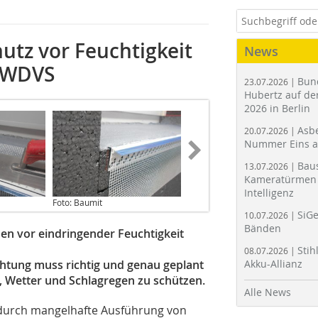
utz vor Feuchtigkeit
News
m WDVS
Bun
23.07.2026 |
Hubertz auf der
2026 in Berlin
Asbe
20.07.2026 |
Nummer Eins 
Bau
13.07.2026 |
Kameratürmen 
Intelligenz
Foto: Baumit
SiGe
10.07.2026 |
Bänden
n vor eindringender Feuchtigkeit
Stih
08.07.2026 |
htung muss richtig und genau geplant
Akku-Allianz
Wetter und Schlagregen zu schützen.
Alle News
 durch mangelhafte Ausführung von