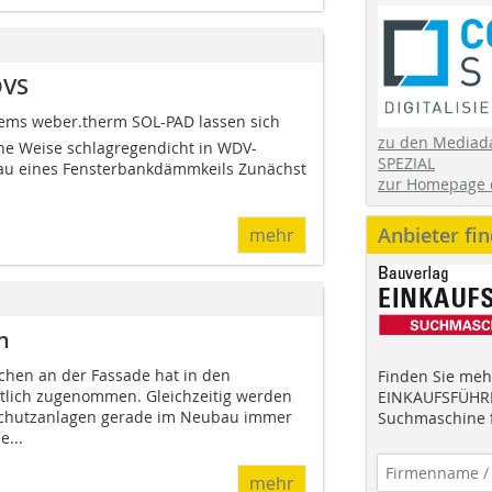
DVS
ems weber.therm SOL-PAD lassen sich
zu den Mediad
he Weise schlagregendicht in WDV-
SPEZIAL
au eines Fensterbankdämmkeils Zunächst
zur Homepage 
Anbieter fi
mehr
n
ächen an der Fassade hat in den
Finden Sie mehr
tlich zugenommen. Gleichzeitig werden
EINKAUFSFÜHRE
chutzanlagen gerade im Neubau immer
Suchmaschine f
...
mehr