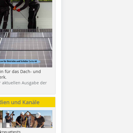
in für das Dach- und
rk.
r aktuellen Ausgabe der
dien und Kanäle
kzeugtests,