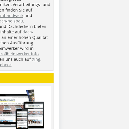
iken, Verarbeitungs- und
n finden Sie auf
bauhandwerk
und
ach-holzbau
.
und Dachdeckern bieten
Inhalte auf
dach-
r an einer hohen Qualität
ichen Ausführung
eimwerker wird in
profiheimwerker.info
nden uns auch auf
Xing
,
cebook
.