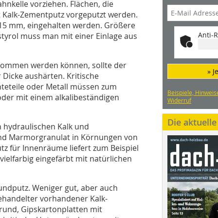
nkelle vorziehen. Flächen, die
t Kalk-Zementputz vorgeputzt werden.
15 mm, eingehalten werden. Größere
Anti-R
tyrol muss man mit einer Einlage aus
genommen werden können, sollte der
» J
 Dicke aushärten. Kritische
teteile oder Metall müssen zum
Beispiele, Hinweis
der mit einem alkalibeständigen
Widerruf
Die aktuell
n hydraulischen Kalk und
nd Marmorgranulat in Körnungen von
tz für Innenräume liefert zum Beispiel
vielfarbig eingefärbt mit natürlichen
rundputz. Weniger gut, aber auch
behandelter vorhandener Kalk-
rund, Gipskartonplatten mit