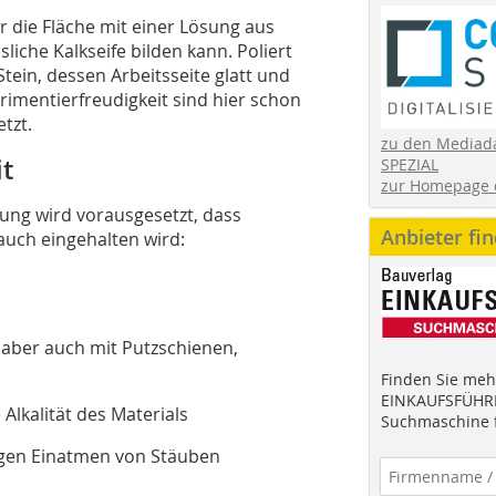
 die Fläche mit einer Lösung aus
sliche Kalkseife bilden kann. Poliert
tein, dessen Arbeitsseite glatt und
rimentierfreudigkeit sind hier schon
tzt.
zu den Mediad
it
SPEZIAL
zur Homepage 
tung wird vorausgesetzt, dass
Anbieter fi
uch eingehalten wird:
ber auch mit Putzschienen,
Finden Sie mehr
EINKAUFSFÜHRE
Alkalität des Materials
Suchmaschine f
egen Einatmen von Stäuben