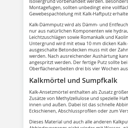
Isoliergrund vorbehandelt werden. Besonders
Montagefugen, sollten unbedingt eine vollflä
Gewebespachtelung mit Kalk-Haftputz erhalte
Kalk-Dämmputz wird als Dämm- und Entfeucht
nur aus natürlichen Komponenten wie hydrau
Leichtzuschlägen sowie Roman­kalk und Kaoli
Untergrund wird mit etwa 10 mm dicken Kalk-Le
ausgeschalte Betondecken muss mit der Zahnk
werden. Nach ausreichender Aushärtung ka
angespritzt werden. Der fertige Putz sollte bei
Oberflächenarbeiten drei bis vier Wochen aus
Kalkmörtel und Sumpfkalk
Kalk-Ansetzmörtel enthalten als Zusatz größ
Zusätze von Methylzellulose und spezielle Haftm
innen und außen. Dabei ist das schnelle Abbi
Eckschienen, Abschlussprofilen oder zum Vers
Dieses Material und auch alle anderen Kalkp
Abbindevorgangs nicht wieder mit Wasser „gä