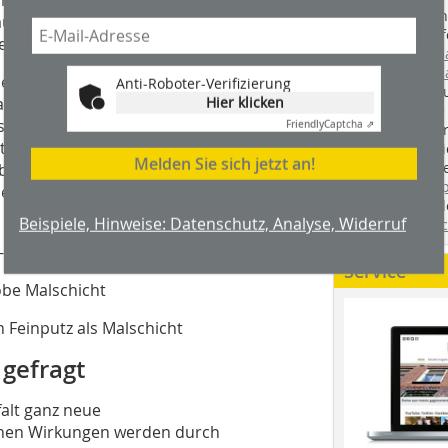
Handwerkstechn
 aus Zement, denn Fugenmaterial muss
Montageabläufe
ein.
youtube.com/
youtube.com/d
em Stückkalk gelöscht hergestellt und
Anti-Roboter-Verifizierung
Zimmerleuten 
Hier klicken
agert worden sein; gute Malqualitäten
wir spannende 
is für viele Arbeiten in der
Friendly
Captcha ⇗
holzbau.de
, de
tscheidet oft mit eigenen Rezepturen
der handwerkl
Melden Sie sich jetzt an!
interessierte H
ktbezogenen Voraussetzungen. Als
unserem Blog
en sich beispielsweise folgende
fündig. Sie fi
Beispiele, Hinweise: Datenschutz, Analyse, Widerruf
Twitter
und
Fa
tz- und Ausgleichsbewurf
Service
robe Malschicht
n Feinputz als Malschicht
 gefragt
lfalt ganz neue
ichen Wirkungen werden durch