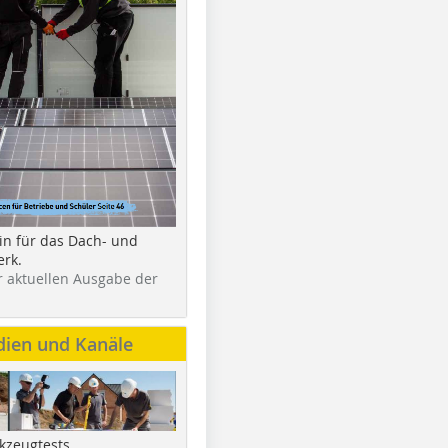
in für das Dach- und
rk.
r aktuellen Ausgabe der
dien und Kanäle
kzeugtests,