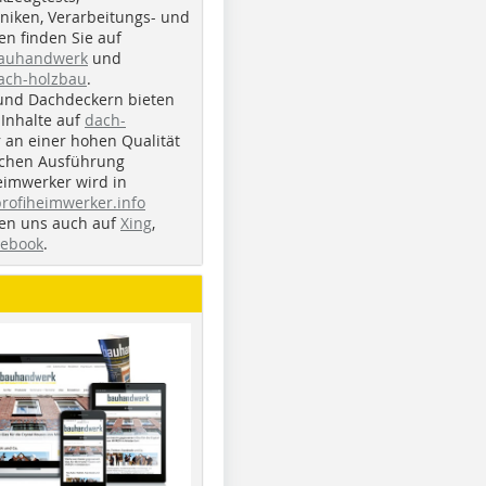
iken, Verarbeitungs- und
n finden Sie auf
bauhandwerk
und
ach-holzbau
.
und Dachdeckern bieten
Inhalte auf
dach-
r an einer hohen Qualität
ichen Ausführung
eimwerker wird in
profiheimwerker.info
nden uns auch auf
Xing
,
cebook
.