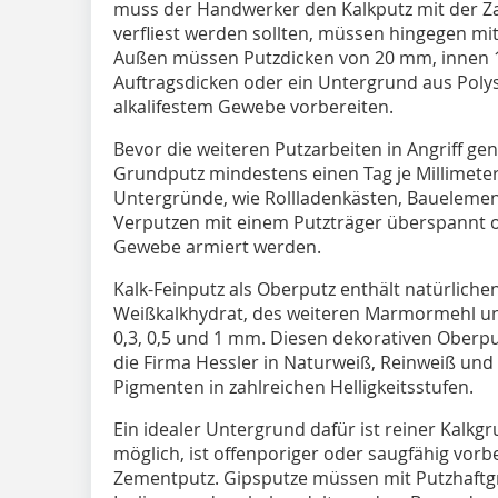
muss der Handwerker den Kalkputz mit der Zah
verfliest werden sollten, müssen hingegen mi
Außen müssen Putzdicken von 20 mm, innen 
Auftragsdicken oder ein Untergrund aus Polys
alkalifestem Gewebe vorbereiten.
Bevor die weiteren Putzarbeiten in Angriff 
Grundputz mindestens einen Tag je Millimeter
Untergründe, wie Rollladenkästen, Bauelemen
Verputzen mit einem Putzträger überspannt o
Gewebe armiert werden.
Kalk-Feinputz als Oberputz enthält natürliche
Weißkalkhydrat, des weiteren Marmormehl u
0,3, 0,5 und 1 mm. Diesen dekorativen Oberpu
die Firma Hessler in Naturweiß, Reinweiß und 
Pigmenten in zahlreichen Helligkeitsstufen.
Ein idealer Untergrund dafür ist reiner Kalkg
möglich, ist offenporiger oder saugfähig vor
Zementputz. Gipsputze müssen mit Putzhaftg