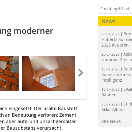
News
tung moderner
Bun
23.07.2026 |
Hubertz auf der
2026 in Berlin
Asbe
20.07.2026 |
Nummer Eins 
Bau
13.07.2026 |
Kameratürmen 
Intelligenz
SiGe
10.07.2026 |
Bänden
Stih
08.07.2026 |
ich eingesetzt. Der uralte Baustoff
Akku-Allianz
doch an Bedeutung verloren; Zement,
aben aber aufgrund unsachgemäßer
Alle News
er Bausubstanz verursacht.