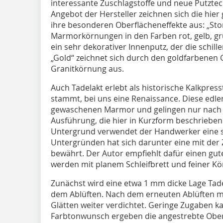
interessante Zuschlagstoffe und neue Putzte
Angebot der Hersteller zeichnen sich die hie
ihre besonderen Oberflächeneffekte aus: „Ston
Marmorkörnungen in den Farben rot, gelb, grü
ein sehr dekorativer Innenputz, der die schil
„Gold“ zeichnet sich durch den goldfarbenen 
Granitkörnung aus.
Auch Tadelakt erlebt als historische Kalkpres
stammt, bei uns eine Renaissance. Diese edle
gewaschenen Marmor und gelingen nur nach 
Ausführung, die hier in Kurzform beschrieben 
Untergrund verwendet der Handwerker eine so
Untergründen hat sich darunter eine mit der
bewährt. Der Autor empfiehlt dafür einen gute
werden mit planem Schleifbrett und feiner K
Zunächst wird eine etwa 1 mm dicke Lage Tadel
dem Ablüften. Nach dem erneuten Ablüften mi
Glätten weiter verdichtet. Geringe Zugaben k
Farbtonwunsch ergeben die angestrebte Ober