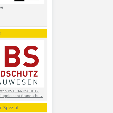
be
z
daten BS BRANDSCHUTZ
Supplement Brandschutz
 Spezial