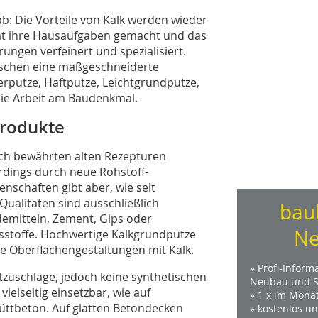
ab: Die Vorteile von Kalk werden wieder
at ihre Hausaufgaben gemacht und das
rungen verfeinert und spezialisiert.
ischen eine maßgeschneiderte
rputze, Haftputze, Leichtgrundputze,
die Arbeit am Baudenkmal.
Produkte
ach bewährten alten Rezepturen
erdings durch neue Rohstoff-
nschaften gibt aber, wie seit
Qualitäten sind ausschließlich
bau
demitteln, Zement, Gips oder
Ne
gsstoffe. Hochwertige Kalkgrundputze
e Oberflächengestaltungen mit Kalk.
» Profi-Inform
tzuschläge, jedoch keine synthetischen
Neubau und S
ielseitig einsetzbar, wie auf
» 1 x im Mona
üttbeton. Auf glatten Betondecken
» kostenlos u