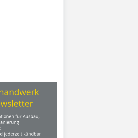
handwerk
wsletter
ationen für Ausbau,
anierung
t
nd jederzeit kündbar