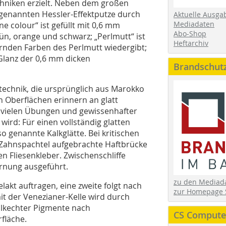
chniken erzielt. Neben dem großen
r genannten Hessler-Effektputze durch
Aktuelle Ausga
Mediadaten
e colour“ ist gefüllt mit 0,6 mm
Abo-Shop
n, orange und schwarz; „Perlmutt“ ist
Heftarchiv
lernden Farben des Perlmutt wiedergibt;
Glanz der 0,6 mm dicken
Brandschut
stechnik, die ursprünglich aus Marokko
n Oberflächen erinnern an glatt
vielen Übungen und gewissenhafter
wird: Für einen vollständig glatten
 genannte Kalkglätte. Bei kritischen
 Zahnspachtel aufgebrachte Haftbrücke
n Fliesenkleber. Zwischenschliffe
örnung ausgeführt.
zu den Media
akt auftragen, eine zweite folgt nach
zur Homepage 
t der Venezianer-Kelle wird durch
alkechter Pigmente nach
CS Computer
fläche.