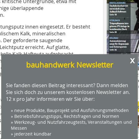
 kritische Untergründe, etwa mit
chige überlappende
n.
ungsputz innen eingesetzt. Er besteht
lischem Kalk, mineralischen
n. Der geforderte saugende
ichtputz erreicht. Auf glatte,
elle Kalk-Haftputz aufgebracht
x
nn der Dämmputz 10 mm dick
bauhandwerk Newsletter
 dieser Schichtdicke für weitere
härten.
Das Profimagaz
Holzbauhandwe
Sie fanden diesen Beitrag interessant? Dann melden
Hier geht es zu
Sie sich doch zu unserem kostenlosen Newsletter an.
dach+holzbau.
12 x pro Jahr informieren wir Sie über:
ere Quarzkörnungen sowie geringe
Weitere Me
ittel. Es gibt viele Einsatzgebiete
» neue Produkte, Bauprojekt und Ausführungsmethoden
nden hilfreich beim Setzen von
» Betriebsführungstipps, Rechtsfragen und Normen
chließen von Leitungsschlitzen.
» Werkzeug- und Nutzfahrzeugtests, Veranstaltungen und
Messen
utze dürfen während des
» jederzeit kündbar
Videos von Wer
ngig“ gemacht werden. Kalkputze als