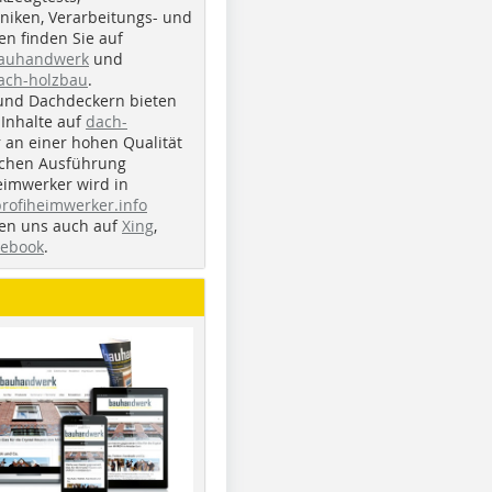
iken, Verarbeitungs- und
n finden Sie auf
bauhandwerk
und
ach-holzbau
.
und Dachdeckern bieten
Inhalte auf
dach-
r an einer hohen Qualität
ichen Ausführung
eimwerker wird in
profiheimwerker.info
nden uns auch auf
Xing
,
cebook
.