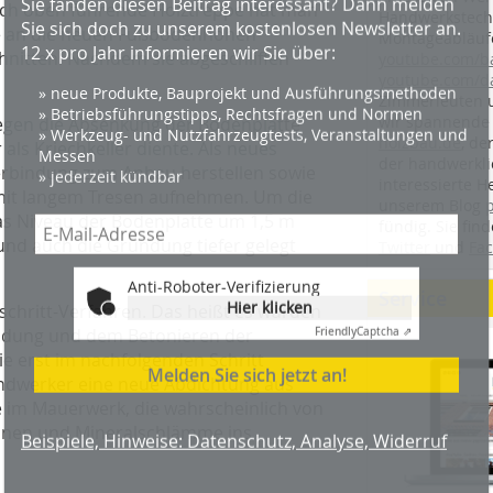
ach oben führende Holztreppe hat man
Handwerkstechn
 an die neuen Fußbodenhöhen
Montageabläufe
nitten. Nachdem sie abgeschliffen
youtube.com/
youtube.com/d
Anti-Roboter-Verifizierung
Zimmerleuten 
Hier klicken
wir spannende 
agegen die Absenkung der Bodenplatte
Friendly
Captcha ⇗
holzbau.de
, de
 als Kriechkeller diente. Als neues
der handwerkl
Verbindung zum Anbau herstellen sowie
Melden Sie sich jetzt an!
interessierte H
 mit langem Tresen aufnehmen. Um die
unserem Blog
as Niveau der Bodenplatte um 1,5 m
fündig. Sie fi
nd auch die Gründung tiefer gelegt
Beispiele, Hinweise: Datenschutz, Analyse, Widerruf
Twitter
und
Fa
Service
schritt-Verfahren. Das heißt es wurden
ndung und dem Betonieren der
ie erst im nachfolgenden Schritt
Handwerker eine neue Abdichtung aus
 im Mauerwerk, die wahrscheinlich von
tionen und Mineralschlämme ins