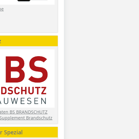
be
z
daten BS BRANDSCHUTZ
Supplement Brandschutz
 Spezial