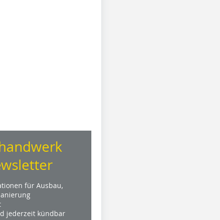
handwerk
wsletter
ationen für Ausbau,
anierung
t
nd jederzeit kündbar