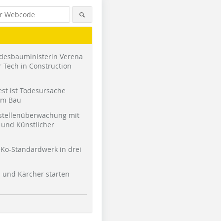
desbauministerin Verena
 Tech in Construction
st ist Todesursache
am Bau
stellenüberwachung mit
und Künstlicher
Foto: Dietmar Strauß
Zeichnung: Dannien Roller
Foto: Dann
Architekten + Partner
+ Partner
Ko-Standardwerk in drei
l und Kärcher starten