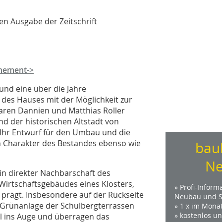
en Ausgabe der Zeitschrift
nement->
und eine über die Jahre
 des Hauses mit der Möglichkeit zur
aren Dannien und Matthias Roller
d der historischen Altstadt von
Ihr Entwurf für den Umbau und die
n Charakter des Bestandes ebenso wie
bau
Ne
in direkter Nachbarschaft des
n Wirtschaftsgebäudes eines Klosters,
» Profi-Inform
 prägt. Insbesondere auf der Rückseite
Neubau und S
 Grünanlage der Schulbergterrassen
» 1 x im Mona
» kostenlos u
el ins Auge und überragen das