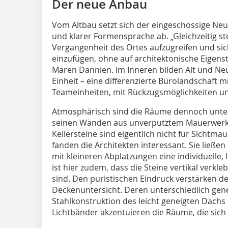
Der neue Anbau
Vom Altbau setzt sich der eingeschossige N
und klarer Formensprache ab. „Gleichzeitig ste
Vergangenheit des Ortes aufzugreifen und sic
einzufügen, ohne auf architektonische Eigenstä
Maren Dannien. Im Inneren bilden Alt und Neu
Einheit – eine differenzierte Bürolandschaft m
Teameinheiten, mit Rückzugsmöglichkeiten 
Atmosphärisch sind die Räume dennoch unters
seinen Wänden aus unverputztem Mauerwerk k
Kellersteine sind eigentlich nicht für Sichtm
fanden die Architekten interessant. Sie ließ
mit kleineren Abplatzungen eine individuelle,
ist hier zudem, dass die Steine vertikal verkl
sind. Den puristischen Eindruck verstärken de
Deckenuntersicht. Deren unterschiedlich gene
Stahlkonstruktion des leicht geneigten Dachs
Lichtbänder akzentuieren die Räume, die sic