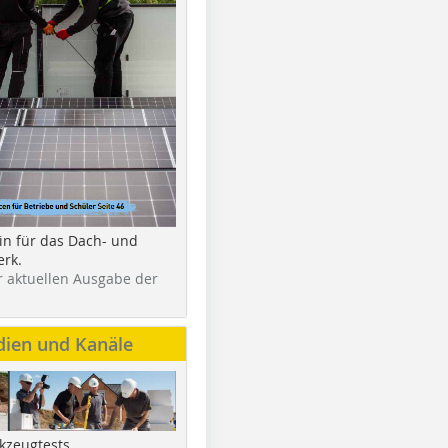
in für das Dach- und
rk.
r aktuellen Ausgabe der
dien und Kanäle
kzeugtests,