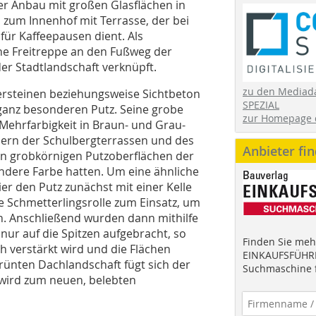
er Anbau mit großen Glasflächen in
zum Innenhof mit Terrasse, der bei
ür Kaffeepausen dient. Als
eine Freitreppe an den Fußweg der
r Stadtlandschaft verknüpft.
zu den Mediad
ersteinen beziehungsweise Sichtbeton
SPEZIAL
nz besonderen Putz. Seine grobe
zur Homepage 
Mehrfarbigkeit in Braun- und Grau-
ern der Schulbergterrassen und des
Anbieter fi
von grobkörnigen Putzoberflächen der
andere Farbe hatten. Um eine ähnliche
er den Putz zunächst mit einer Kelle
 Schmetterlingsrolle zum Einsatz, um
en. Anschließend wurden dann mithilfe
nur auf die Spitzen aufgebracht, so
Finden Sie mehr
h verstärkt wird und die Flächen
EINKAUFSFÜHRE
grünten Dachlandschaft fügt sich der
Suchmaschine f
 wird zum neuen, belebten