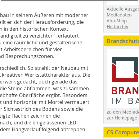
Aktuelle Ausga
eubau in seinem Äußeren mit moderner
Mediadaten
Abo-Shop
llt er sich der Herausforderung, die
Heftarchiv
h in den historischen Kontext
ndigkeit zu verzichten“, erläutert
Brandschut
 eine räumliche und gestalterische
it Arbeitsbereichen für vier
und Besprechungszonen.
chiedlich. So strahlt der Neubau mit
reativen Werkstattcharakter aus. Die
auerwerk gedacht, doch gerade das
en die Steine abflammen, was zusammen
 lebhafte Oberfläche ergibt. Besonders
ebt und horizontal mit Mörtel vermauert
r Sichtestrich des Bodens sowie die
zu den Media
igte Flächen zeichnen die
zur Homepage 
 nach, und die eingelassenen LED-
h dem Hangverlauf folgend abtreppen.
CS Computer