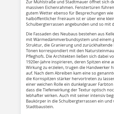
Zur Mühlstraße und Stadtmauer öffnet sich d
massiven Eichenrahmen. Fenstertüren führen 
gutem Wetter ebenso für Besprechungen wie f
halböffentlicher Freiraum ist er über eine kl
Schulbergterrassen angebunden und so mit de
Die Fassaden des Neubaus bestehen aus Kell
mit Wärmedämmverbundsystem und einem ga
Struktur, die Granierung und zurückhaltende 
Tönen korrespondiert mit den Natursteinmau
Pfleghofs. Die Architekten ließen sich dabei 
1920er-Jahre inspirieren, deren Spitzen eine 
Wirkung zu erzielen, trugen die Handwerker hi
auf. Nach dem Abreiben kam eine so genannte
die Kornspitzen stärker hervortreten zu lass
einer weichen Rolle ein dunkelgrauer Farbton 
dass die Tiefenwirkung der Textur optisch noc
lebhafter wirken. Auch mit seiner intensiv be
Baukörper in die Schulbergterrassen ein und
Stadtbaustein.