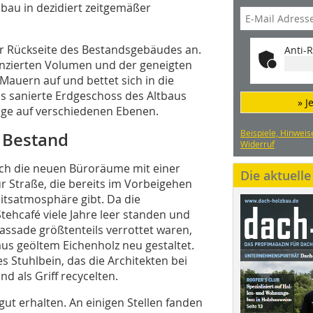
bau in dezidiert zeitgemäßer
er Rückseite des Bestandsgebäudes an.
Anti-R
enzierten Volumen und der geneigten
Mauern auf und bettet sich in die
as sanierte Erdgeschoss des Altbaus
» J
e auf verschiedenen Ebenen.
Beispiele, Hinweis
 Bestand
Widerruf
uch die neuen Büroräume mit einer
Die aktuell
r Straße, die bereits im Vorbeigehen
eitsatmosphäre gibt. Da die
tehcafé viele Jahre leer standen und
assade größtenteils verrottet waren,
aus geöltem Eichenholz neu gestaltet.
s Stuhlbein, das die Architekten bei
 als Griff recycelten.
ut erhalten. An einigen Stellen fanden