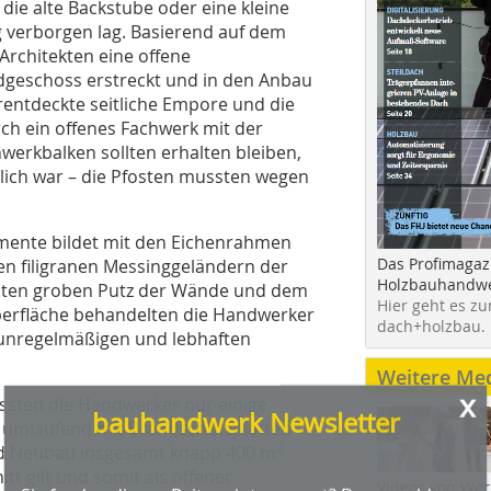
ie alte Backstube oder eine kleine
g verborgen lag. Basierend auf dem
rchitekten eine offene
rdgeschoss erstreckt und in den Anbau
rentdeckte seitliche Empore und die
ch ein offenes Fachwerk mit der
erkbalken sollten erhalten bleiben,
lich war – die Pfosten mussten wegen
x
bauhandwerk Newsletter
emente bildet mit den Eichenrahmen
Das Profimagaz
en filigranen Messinggeländern der
Holzbauhandwe
bten groben Putz der Wände und dem
Sie fanden diesen Beitrag interessant? Dann melden
Hier geht es zu
berfläche behandelten die Handwerker
Sie sich doch zu unserem kostenlosen Newsletter an.
dach+holzbau.
n unregelmäßigen und lebhaften
12 x pro Jahr informieren wir Sie über:
Weitere Me
» neue Produkte, Bauprojekt und Ausführungsmethoden
sten die Handwerker nur einige
» Betriebsführungstipps, Rechtsfragen und Normen
t umlaufend mit Brandschutzplatten
» Werkzeug- und Nutzfahrzeugtests, Veranstaltungen und
2
 und Neubau insgesamt knapp 400 m
Messen
» jederzeit kündbar
t gilt und somit als offener
Videos von Wer