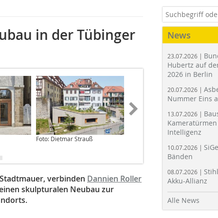
bau in der Tübinger
News
Bun
23.07.2026 |
Hubertz auf der
2026 in Berlin
Asbe
20.07.2026 |
Nummer Eins 
Bau
13.07.2026 |
Kameratürmen 
Intelligenz
Foto: Dietmar Strauß
Foto: Dietmar Strauß
SiGe
10.07.2026 |
Bänden
Stih
08.07.2026 |
r Stadtmauer, verbinden
Dannien Roller
Akku-Allianz
 einen skulpturalen Neubau zur
ndorts.
Alle News