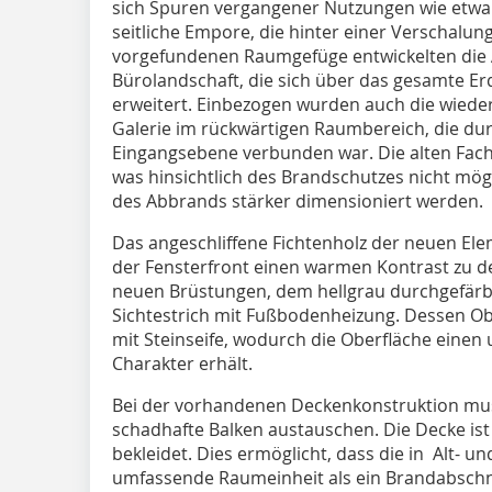
sich Spuren vergangener Nutzungen wie etwa d
seitliche Empore, die hinter einer Verschalun
vorgefundenen Raumgefüge entwickelten die A
Bürolandschaft, die sich über das gesamte E
erweitert. Einbezogen wurden auch die wiede
Galerie im rückwärtigen Raumbereich, die dur
Eingangsebene verbunden war. Die alten Fachw
was hinsichtlich des Brandschutzes nicht mög
des Abbrands stärker dimensioniert werden.
Das angeschliffene Fichtenholz der neuen El
der Fensterfront einen warmen Kontrast zu d
neuen Brüstungen, dem hellgrau durchgefär
Sichtestrich mit Fußbodenheizung. Dessen O
mit Steinseife, wodurch die Oberfläche eine
Charakter erhält.
Bei der vorhandenen Deckenkonstruktion mus
schadhafte Balken austauschen. Die Decke is
bekleidet. Dies ermöglicht, dass die in Alt-
umfassende Raumeinheit als ein Brandabschnit