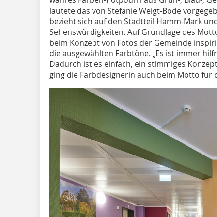
wahres Farben-Potpourri aus Grün-, Blau-, Ge
lautete das von Stefanie Weigt-Bode vorgeg
bezieht sich auf den Stadtteil Hamm-Mark und
Sehenswürdigkeiten. Auf Grundlage des Mottos 
beim Konzept von Fotos der Gemeinde inspirie
die ausgewählten Farbtöne. „Es ist immer hilf
Dadurch ist es einfach, ein stimmiges Konzept 
ging die Farbdesignerin auch beim Motto für d