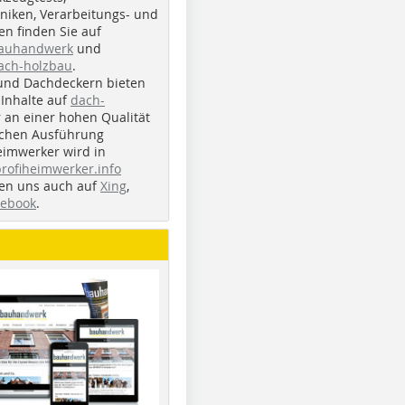
iken, Verarbeitungs- und
n finden Sie auf
bauhandwerk
und
ach-holzbau
.
und Dachdeckern bieten
Inhalte auf
dach-
r an einer hohen Qualität
ichen Ausführung
eimwerker wird in
profiheimwerker.info
nden uns auch auf
Xing
,
cebook
.