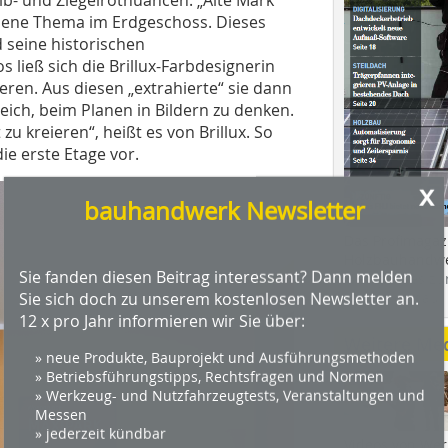
lb- und Ziegelrotnuancen. „Alte Mark“
ebene Thema im Erdgeschoss. Dieses
 seine historischen
ließ sich die Brillux-Farbdesignerin
ren. Aus diesen „extrahierte“ sie dann
reich, beim Planen in Bildern zu denken.
zu kreieren“, heißt es von Brillux. So
ie erste Etage vor.
x
bauhandwerk Newsletter
Das Profimagaz
Holzbauhandwe
Sie fanden diesen Beitrag interessant? Dann melden
Hier geht es zu
Sie sich doch zu unserem kostenlosen Newsletter an.
dach+holzbau.
12 x pro Jahr informieren wir Sie über:
Weitere Me
» neue Produkte, Bauprojekt und Ausführungsmethoden
» Betriebsführungstipps, Rechtsfragen und Normen
» Werkzeug- und Nutzfahrzeugtests, Veranstaltungen und
Messen
» jederzeit kündbar
Videos von Wer