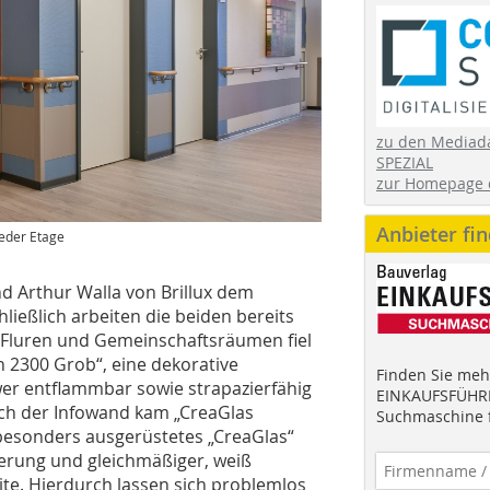
zu den Mediad
SPEZIAL
zur Homepage 
Anbieter fi
jeder Etage
d Arthur Walla von Brillux dem
ießlich arbeiten die beiden bereits
 Fluren und Gemeinschaftsräumen fiel
 2300 Grob“, eine dekorative
Finden Sie mehr
er entflammbar sowie strapazierfähig
EINKAUFSFÜHRE
ich der Infowand kam „CreaGlas
Suchmaschine f
 besonders ausgerüstetes „CreaGlas“
ierung und gleichmäßiger, weiß
ite. Hierdurch lassen sich problemlos