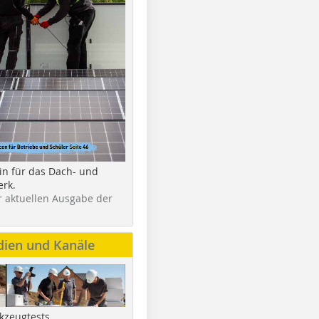
in für das Dach- und
rk.
r aktuellen Ausgabe der
dien und Kanäle
kzeugtests,