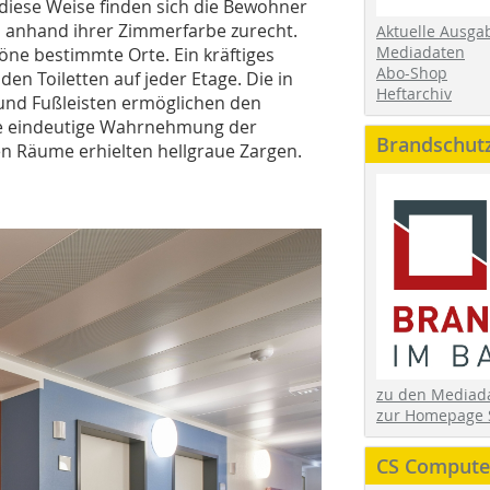
diese Weise finden sich die Bewohner
anhand ihrer Zimmerfarbe zurecht.
Aktuelle Ausga
Mediadaten
ne bestimmte Orte. Ein kräftiges
Abo-Shop
en Toiletten auf jeder Etage. Die in
Heftarchiv
und Fußleisten ermöglichen den
ie eindeutige Wahrnehmung der
Brandschut
n Räume erhielten hellgraue Zargen.
zu den Media
zur Homepage 
CS Computer