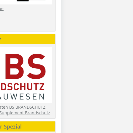
be
z
daten BS BRANDSCHUTZ
Supplement Brandschutz
 Spezial