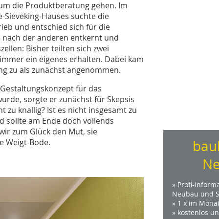
r um die Produktberatung gehen. Im
e-Sieveking-Hauses suchte die
ieb und entschied sich für die
e nach der anderen entkernt und
llen: Bisher teilten sich zwei
immer ein eigenes erhalten. Dabei kam
ung zu als zunächst angenommen.
Gestaltungskonzept für das
wurde, sorgte er zunächst für Skepsis
t zu knallig? Ist es nicht insgesamt zu
nd sollte am Ende doch vollends
 wir zum Glück den Mut, sie
ie Weigt-Bode.
bau
Ne
» Profi-Inform
Neubau und S
» 1 x im Mona
» kostenlos u