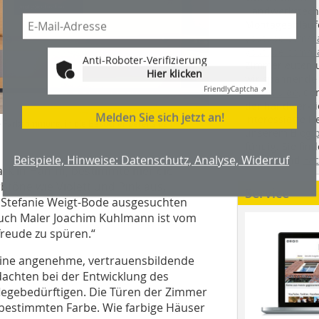
Handwerkstechn
Montageabläufe
youtube.com/
youtube.com/d
Anti-Roboter-Verifizierung
Zimmerleuten 
Hier klicken
wir spannende 
Friendly
Captcha ⇗
holzbau.de
, de
der handwerkl
Melden Sie sich jetzt an!
interessierte H
 Farbstimmung, in die Besucher bereits beim
unserem Blog
fündig. Sie fi
Beispiele, Hinweise: Datenschutz, Analyse, Widerruf
Twitter
und
Fa
park in Hamm, bestimmte hier die
btöne wie Violett und Pink aus,
Service
 Stefanie Weigt-Bode ausgesuchten
 Auch Maler Joachim Kuhlmann ist vom
freude zu spüren.“
 eine angenehme, vertrauensbildende
achten bei der Entwicklung des
flegebedürftigen. Die Türen der Zimmer
 bestimmten Farbe. Wie farbige Häuser