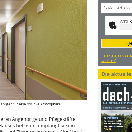
Anti-R
» J
Beispiele, Hinweis
Widerruf
Die aktuell
 sorgen für eine positive Atmosphäre
ren Angehörige und Pflegekräfte
Hauses betreten, empfängt sie ein