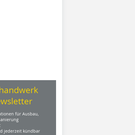
handwerk
wsletter
ationen für Ausbau,
anierung
t
nd jederzeit kündbar