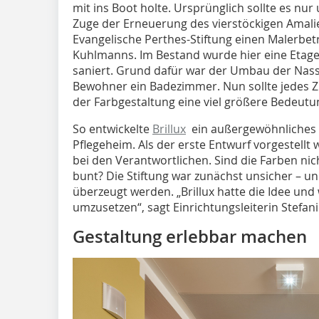
mit ins Boot holte. Ursprünglich sollte es nu
Zuge der Erneuerung des vierstöckigen Amali
Evangelische Perthes-Stiftung einen Malerbetr
Kuhlmanns. Im Bestand wurde hier eine Etag
saniert. Grund dafür war der Umbau der Nassze
Bewohner ein Badezimmer. Nun sollte jedes Z
der Farbgestaltung eine viel größere Bedeut
So entwickelte
Brillux
ein außergewöhnliches 
Pflegeheim. Als der erste Entwurf vorgestellt 
bei den Verantwortlichen. Sind die Farben nich
bunt? Die Stiftung war zunächst unsicher – u
überzeugt werden. „Brillux hatte die Idee und
umzusetzen“, sagt Einrichtungsleiterin Stefan
Gestaltung erlebbar machen