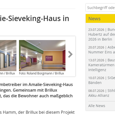
ie-Sieveking-Haus in
News
Bun
23.07.2026 |
Hubertz auf der
2026 in Berlin
Asbe
20.07.2026 |
Nummer Eins 
Bau
13.07.2026 |
Kameratürmen 
Intelligenz
n / Brillux
Foto: Roland Borgmann / Brillux
SiGe
10.07.2026 |
Bänden
mbetreiber im Amalie-Sieveking-Haus
ingen. Gemeinsam mit Brillux
Stih
08.07.2026 |
t, das die Bewohner auch maßgeblich
Akku-Allianz
Alle News
 Hamm, der Brillux bei diesem Projekt