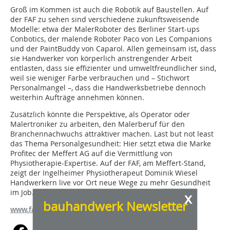
Groß im Kommen ist auch die Robotik auf Baustellen. Auf
der FAF zu sehen sind verschiedene zukunftsweisende
Modelle: etwa der MalerRoboter des Berliner Start-ups
Conbotics, der malende Roboter Paco von Les Companions
und der PaintBuddy von Caparol. Allen gemeinsam ist, dass
sie Handwerker von körperlich anstrengender Arbeit
entlasten, dass sie effizienter und umweltfreundlicher sind,
weil sie weniger Farbe verbrauchen und – Stichwort
Personalmangel –, dass die Handwerksbetriebe dennoch
weiterhin Aufträge annehmen können.
Zusätzlich könnte die Perspektive, als Operator oder
Malertroniker zu arbeiten, den Malerberuf für den
Branchennachwuchs attraktiver machen. Last but not least
das Thema Personalgesundheit: Hier setzt etwa die Marke
Profitec der Meffert AG auf die Vermittlung von
Physiotherapie-Expertise. Auf der FAF, am Meffert-Stand,
zeigt der Ingelheimer Physiotherapeut Dominik Wiesel
Handwerkern live vor Ort neue Wege zu mehr Gesundheit
im Job. (bhw/ela)
x
bauhandwerk Newsletter
www.faf-messe.de