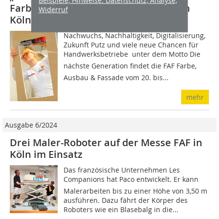
Beispiele, Hinweise: Datenschutz, Analyse,
Farbe Ausbau & Fassade Ende März in
Widerruf
Köln
Nachwuchs, Nachhaltigkeit, Digitalisierung,
Zukunft Putz und viele neue Chancen für
Handwerksbetriebe  unter dem Motto Die
nächste Generation findet die FAF Farbe,
Ausbau & Fassade vom 20. bis...
mehr
Ausgabe 6/2024
Drei Maler-Roboter auf der Messe FAF in
Köln im Einsatz
Das französische Unternehmen Les
Companions hat Paco entwickelt. Er kann
Malerarbeiten bis zu einer Höhe von 3,50 m
ausführen. Dazu fährt der Körper des
Roboters wie ein Blasebalg in die...