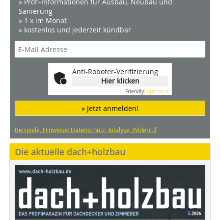
» Profi-Informationen für Ausbau, Neubau und
Sanierung
» 1 x im Monat
» kostenlos und jederzeit kündbar
Anti-Roboter-Verifizierung
Hier klicken
Friendly
Captcha ⇗
» Jetzt anmelden!
Beispiele, Hinweise: Datenschutz, Analyse, Widerruf
Die aktuelle dach+holzbau