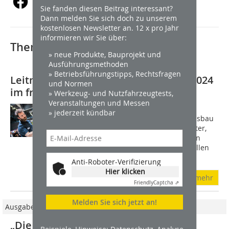
Sie fanden diesen Beitrag interessant?
Dann melden Sie sich doch zu unserem
kostenlosen Newsletter an. 12 x pro Jahr
informieren wir Sie über:
Thematisch passende Artikel:
» neue Produkte, Bauprojekt und
Ausführungsmethoden
» Betriebsführungstipps, Rechtsfragen
Leitmesse Farbe, Ausbau & Fassade 2024
und Normen
im frischen Design in Köln
» Werkzeug- und Nutzfahrzeugtests,
Veranstaltungen und Messen
Der Bundesverband Farbe Gestaltung
» jederzeit kündbar
Bautenschutz, der Bundesverband Ausbau
und Fassade und der Messeveranstalter,
die Gesellschaft für Handwerksmessen
(GHM), haben die Zeit genutzt und wollen
der FAF...
Anti-Roboter-Verifizierung
Hier klicken
mehr
Friendly
Captcha ⇗
Melden Sie sich jetzt an!
Ausgabe 1-2/2019
„Die nächste Generation“ auf der FAF