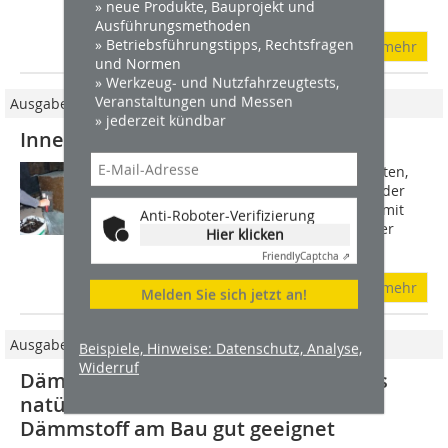
» neue Produkte, Bauprojekt und
ihrer...
Ausführungsmethoden
» Betriebsführungstipps, Rechtsfragen
mehr
und Normen
» Werkzeug- und Nutzfahrzeugtests,
Veranstaltungen und Messen
Ausgabe 1-2/2012
» jederzeit kündbar
Innendämmung aus Schaumglas
Grundsätzlich gibt es zwei Möglichkeiten,
das Thema Wasserdampfdiffusion in der
Innendämmung zu lösen. Zum einen mit
Anti-Roboter-Verifizierung
diffusionsoffenen Produkten, die in der
Hier klicken
Lage sind, Feuchtigkeit aus der...
Friendly
Captcha ⇗
mehr
Melden Sie sich jetzt an!
Ausgabe 7-8/2013
Beispiele, Hinweise: Datenschutz, Analyse,
Widerruf
Dämmstoff aus dem Meer Seegras als
natürlicher und nicht brennbarer
Dämmstoff am Bau gut geeignet