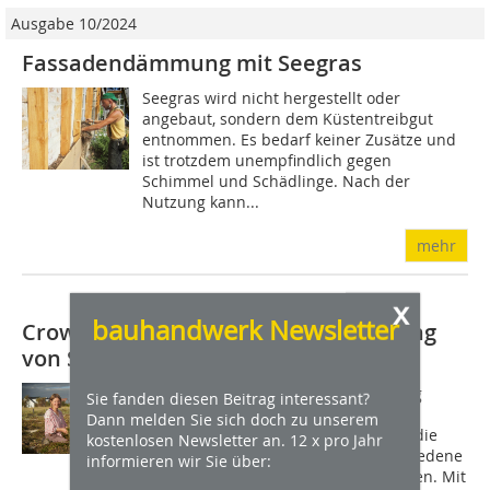
Ausgabe 10/2024
Fassadendämmung mit Seegras
Seegras wird nicht hergestellt oder
angebaut, sondern dem Küstentreibgut
entnommen. Es bedarf keiner Zusätze und
ist trotzdem unempfindlich gegen
Schimmel und Schädlinge. Nach der
Nutzung kann...
mehr
x
bauhandwerk Newsletter
Crowdfunding Aktion für die Zulassung
von Seegras als Dämmstoff
Die Aktion läuft auf der Crowdfunding
Sie fanden diesen Beitrag interessant?
Plattform Startnext. Unter
Dann melden Sie sich doch zu unserem
www.startnext.de/seegras kann man die
kostenlosen Newsletter an. 12 x pro Jahr
Aktion unterstützen und viele verschiedene
informieren wir Sie über:
Geschenke mit Seegrasbezug erwerben. Mit