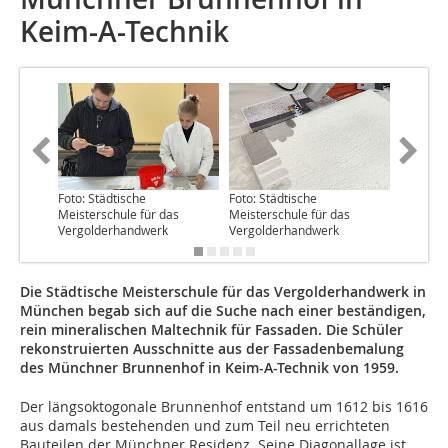
Keim-A-Technik
Foto: Städtische
Foto: Städtische
Foto: St
Meisterschule für das
Meisterschule für das
Meisters
Vergolderhandwerk
Vergolderhandwerk
Vergold
Die Städtische Meisterschule für das Vergolderhandwerk in
München begab sich auf die Suche nach einer beständigen,
rein mineralischen Maltechnik für Fassaden. Die Schüler
rekonstruierten Ausschnitte aus der Fassadenbemalung
des Münchner Brunnenhof in Keim-A-Technik von 1959.
Der längsoktogonale Brunnenhof entstand um 1612 bis 1616
aus damals bestehenden und zum Teil neu errichteten
Bauteilen der Münchner Residenz. Seine Diagonallage ist