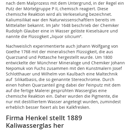
nach dem Malprozess mit dem Untergrund, in der Regel ein
Putz der Mörtelgruppe P II, chemisch reagiert. Diese
chemische Reaktion wird als Verkieselung bezeichnet.
Kaliumsilikat war den Naturwissenschaftlern bereits im
Mittelalter bekannt. Im Jahr 1648 beschrieb der Chemiker
Rudolph Glauber eine in Wasser gelöste Kieselsäure und
nannte die Flüssigkeit „liquor silicium“.
Nachweislich experimentierte auch Johann Wolfgang von
Goethe 1768 mit der mineralischen Flüssigkeit, die aus
Quarzsand und Pottasche hergestellt wurde. Um 1800
entwickelte der Münchner Mineraloge und Chemiker Johann
Nepomuk von Fuchs zusammen mit den Kunstmalern Josef
Schlotthauer und Wilhelm von Kaulbach eine Maltechnik
auf Silikatbasis, die so genannte Stereochromie. Durch
einen hohen Quarzanteil ging dabei der Feinputz mit dem
auf die fertige Malerei gesprühten Wasserglas eine
chemische Reaktion ein. Daher wurden die Pigmente, die
nur mit destilliertem Wasser angeteigt wurden, zumindest
erheblich besser fixiert als bei Kalkfresken.
Firma Henkel stellt 1889
Kaliwasserglas her