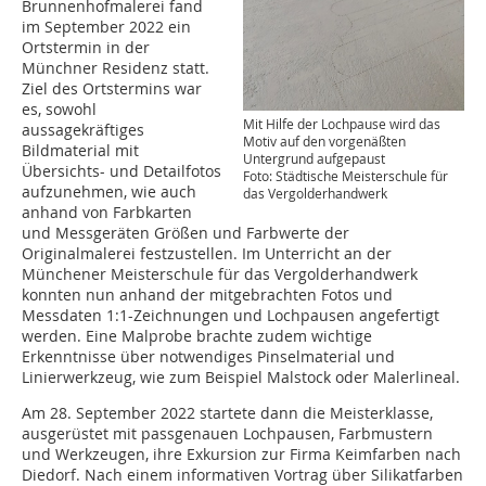
Brunnenhofmalerei fand
im September 2022 ein
Ortstermin in der
Münchner Residenz statt.
Ziel des Ortstermins war
es, sowohl
Mit Hilfe der Lochpause wird das
aussagekräftiges
Motiv auf den vorgenäßten
Bildmaterial mit
Untergrund aufgepaust
Übersichts- und Detailfotos
Foto: Städtische Meisterschule für
aufzunehmen, wie auch
das Vergolderhandwerk
anhand von Farbkarten
und Messgeräten Größen und Farbwerte der
Originalmalerei festzustellen. Im Unterricht an der
Münchener Meisterschule für das Vergolderhandwerk
konnten nun anhand der mitgebrachten Fotos und
Messdaten 1:1-Zeichnungen und Lochpausen angefertigt
werden. Eine Malprobe brachte zudem wichtige
Erkenntnisse über notwendiges Pinselmaterial und
Linierwerkzeug, wie zum Beispiel Malstock oder Malerlineal.
Am 28. September 2022 startete dann die Meisterklasse,
ausgerüstet mit passgenauen Lochpausen, Farbmustern
und Werkzeugen, ihre Exkursion zur Firma Keimfarben nach
Diedorf. Nach einem informativen Vortrag über Silikatfarben