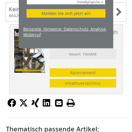
Friendly
Captcha ⇗
Keimfarben GmbH & Co. KG
Melden Sie sich jetzt an!
86420 Diedorf
Beispiele, Hinweise: Datenschutz, Analyse,
Dieser Artikel erschien in
Widerruf
BHW 1-2/2023
Ressort: FASSADE
Abonnement
Inhaltsverzeichnis
Thematisch passende Artikel: