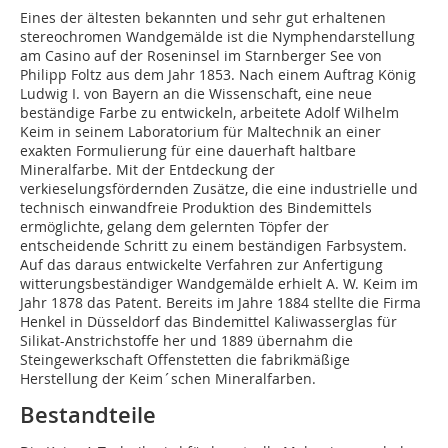
Eines der ältesten bekannten und sehr gut erhaltenen
stereochromen Wandgemälde ist die Nymphendarstellung
am Casino auf der Roseninsel im Starnberger See von
Philipp Foltz aus dem Jahr 1853. Nach einem Auftrag König
Ludwig I. von Bayern an die Wissenschaft, eine neue
beständige Farbe zu entwickeln, arbeitete Adolf Wilhelm
Keim in seinem Laboratorium für Maltechnik an einer
exakten Formulierung für eine dauerhaft haltbare
Mineralfarbe. Mit der Entdeckung der
verkieselungsfördernden Zusätze, die eine industrielle und
technisch einwandfreie Produktion des Bindemittels
ermöglichte, gelang dem gelernten Töpfer der
entscheidende Schritt zu einem beständigen Farbsystem.
Auf das daraus entwickelte Verfahren zur Anfertigung
witterungsbeständiger Wandgemälde erhielt A. W. Keim im
Jahr 1878 das Patent. Bereits im Jahre 1884 stellte die Firma
Henkel in Düsseldorf das Bindemittel Kaliwasserglas für
Silikat-Anstrichstoffe her und 1889 übernahm die
Steingewerkschaft Offenstetten die fabrikmäßige
Herstellung der Keim´schen Mineralfarben.
Bestandteile