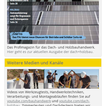
Das Profimagazin für das Dach- und Holzbauhandwerk.
Hier geht es zur aktuellen Ausgabe der dach+holzbau.
Weitere Medien und Kanäle
Videos von Werkzeugtests, Handwerkstechniken,
Verarbeitungs- und Montageabläufen finden Sie auf
youtube.com/bauhandwerk
und
youtube.com/dach-
holzbau
. Zimmerleuten und Dachdeckern bieten wir