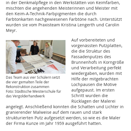
in der Denkmalpflege in den Werkstätten von Keimfarben,
mischten die angehenden Meisterinnen und Meister mit
den Keim-A-Technik-Farbpigmenten die durch
Farbtonkarten nachgewiesenen Farbtöne nach. Unterstützt
wurden sie vom Praxisteam Kristina Lengerth und Carolin
Meyr.
Auf vorbereiteten und
vorgenässten Putzplatten,
die die Struktur des
Fassadenputzes des
Brunnenhofs in Korngröße
und Verarbeitung perfekt
wiedergaben, wurden mit
Das Team aus vier Schülern setzt
Hilfe der mitgebrachten
die vier gemalten Teile der
Lochpausen die Motive
Rekonstruktion zusammen
aufgepaust. Im ersten
Foto: Städtische Meisterschule für
Schritt wurden die
das Vergolderhandwerk
Rücklagen der Malerei
angelegt. Anschließend konnten die Schatten und Lichter in
granierender Malweise auf dem rauen und stark
strukturierten Putz aufgesetzt werden, so wie es die Maler
der Firma Kunze im Jahr 1959 ausgeführt hatten.