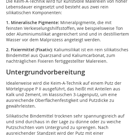
Die Keim-A-Technik wird für kunstvolle Malereien von hoher
Lebensdauer eingesetzt und besteht aus zwei rein
silikatischen Komponenten:
1.
Mineralische Pigmente:
Mineralpigmente, die mit
feinsten Verkieselungshilfsstoffen, wie beispielsweise Ton
oder Aluminiumsilikat angereichert sind und in destilliertem
Wasser vor dem Malprozess angeteigt werden.
2.
Fixiermittel (Fixativ):
Kaliumsilikat ist ein rein silikatisches
Bindemittel aus Quarzsand und Kaliumcarbonat, zum
nachträglichen Fixieren fertiggestellter Malereien.
Untergrundvorbereitung
Idealerweise wird die Keim-A-Technik auf einem Putz der
Mörtelgruppe P II ausgeführt, das heißt mit Anteilen aus
Kalk und Zement, im klassischen 3-Lagenputz, um eine
ausreichende Oberflächenfestigkeit und Putzdicke zu
gewährleisten.
Silikatische Bindemittel trocknen sehr spannungsreich auf
und sind durchaus in der Lage zu dünne oder zu weiche
Putzschichten vom Untergrund zu sprengen. Nach
ausreichender Standzeit wird der Putz mit einer