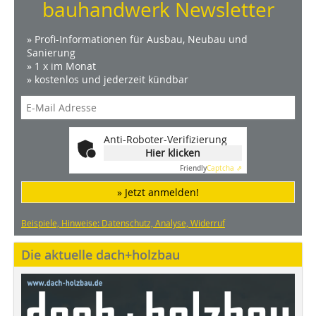
bauhandwerk Newsletter
» Profi-Informationen für Ausbau, Neubau und
Sanierung
» 1 x im Monat
» kostenlos und jederzeit kündbar
Anti-Roboter-Verifizierung
Hier klicken
Friendly
Captcha ⇗
» Jetzt anmelden!
Beispiele, Hinweise: Datenschutz, Analyse, Widerruf
Die aktuelle dach+holzbau