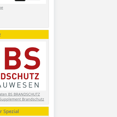
be
z
daten BS BRANDSCHUTZ
Supplement Brandschutz
 Spezial