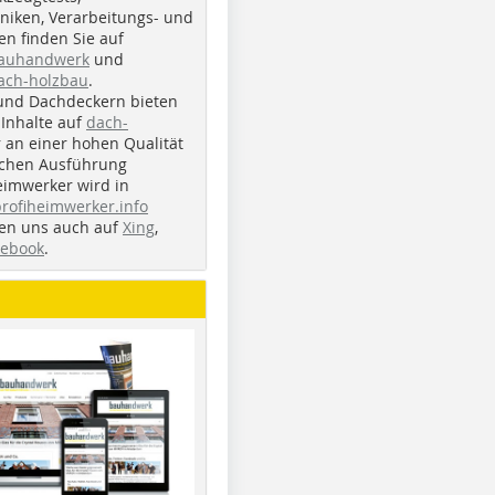
iken, Verarbeitungs- und
n finden Sie auf
bauhandwerk
und
ach-holzbau
.
und Dachdeckern bieten
Inhalte auf
dach-
r an einer hohen Qualität
ichen Ausführung
eimwerker wird in
profiheimwerker.info
nden uns auch auf
Xing
,
cebook
.