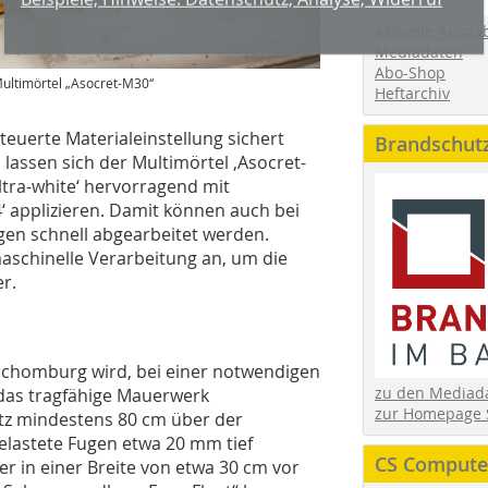
Aktuelle Ausga
Mediadaten
Abo-Shop
ultimörtel „Asocret-M30“
Heftarchiv
teuerte Materialeinstellung sichert
Brandschut
lassen sich der Multimörtel ,Asocret-
tra-white‘ hervorragend mit
 applizieren. Damit können auch bei
n schnell abgearbeitet werden.
maschinelle Verarbeitung an, um die
er.
Schomburg wird, bei einer notwendigen
zu den Media
das tragfähige Mauerwerk
zur Homepage 
Putz mindestens 80 cm über der
lastete Fugen etwa 20 mm tief
CS Computer
er in einer Breite von etwa 30 cm vor