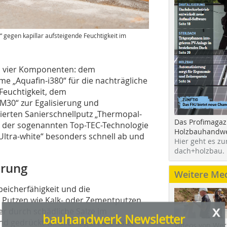
 gegen kapillar aufsteigende Feuchtigkeit im
s vier Komponenten: dem
me „Aquafin-i380“ für die nachträgliche
 Feuchtigkeit, dem
x
M30“ zur Egalisierung und
bauhandwerk Newsletter
erten Sanierschnellputz „Thermopal-
Das Profimagaz
k der sogenannten Top-TEC-Technologie
Holzbauhandwe
ltra-white“ besonders schnell ab und
Sie fanden diesen Beitrag interessant? Dann melden
Hier geht es zu
Sie sich doch zu unserem kostenlosen Newsletter an.
dach+holzbau.
12 x pro Jahr informieren wir Sie über:
erung
Weitere Me
» neue Produkte, Bauprojekt und Ausführungsmethoden
peicherfähigkeit und die
» Betriebsführungstipps, Rechtsfragen und Normen
» Werkzeug- und Nutzfahrzeugtests, Veranstaltungen und
Putzen wie Kalk- oder Zementputzen
Messen
er durch schädliche Salze im
» jederzeit kündbar
 gedrückt wird. Er lagert die Salze
Videos von Wer