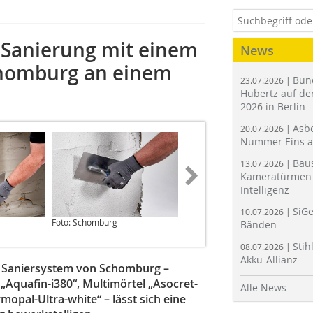
-Sanierung mit einem
News
chomburg an einem
Bun
23.07.2026 |
Hubertz auf der
2026 in Berlin
Asbe
20.07.2026 |
Nummer Eins 
Bau
13.07.2026 |
Kameratürmen 
Intelligenz
SiGe
10.07.2026 |
Foto: Schomburg
Foto: Schomburg
Bänden
Stih
08.07.2026 |
Akku-Allianz
 Saniersystem von Schomburg –
„Aquafin-i380“, Multimörtel „Asocret-
Alle News
pal-Ultra-white“ – lässt sich eine