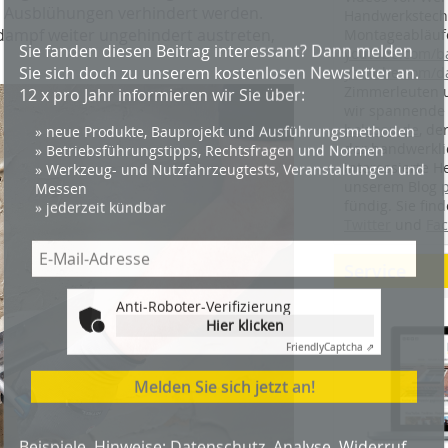
h Ausblühungen verhindert werden.
Handwerkstechn
ampf weiter ungehindert austreten,
Montageabläufe
youtube.com/
youtube.com/d
Anti-Roboter-Verifizierung
Zimmerleuten 
Hier klicken
wir spannende 
Friendly
Captcha ⇗
holzbau.de
, de
der handwerkl
Melden Sie sich jetzt an!
interessierte H
unserem Blog
fündig. Sie fi
Beispiele, Hinweise: Datenschutz, Analyse, Widerruf
Twitter
und
Fa
Service