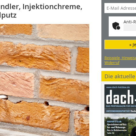
dler, Injektionchreme,
lputz
Anti-R
» J
Beispiele, Hinweis
Widerruf
Die aktuell