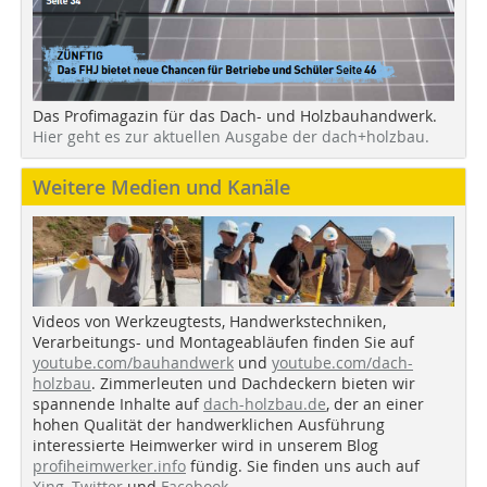
Das Profimagazin für das Dach- und Holzbauhandwerk.
Hier geht es zur aktuellen Ausgabe der dach+holzbau.
Weitere Medien und Kanäle
Videos von Werkzeugtests, Handwerkstechniken,
Verarbeitungs- und Montageabläufen finden Sie auf
youtube.com/bauhandwerk
und
youtube.com/dach-
holzbau
. Zimmerleuten und Dachdeckern bieten wir
spannende Inhalte auf
dach-holzbau.de
, der an einer
hohen Qualität der handwerklichen Ausführung
interessierte Heimwerker wird in unserem Blog
profiheimwerker.info
fündig. Sie finden uns auch auf
Xing
,
Twitter
und
Facebook
.