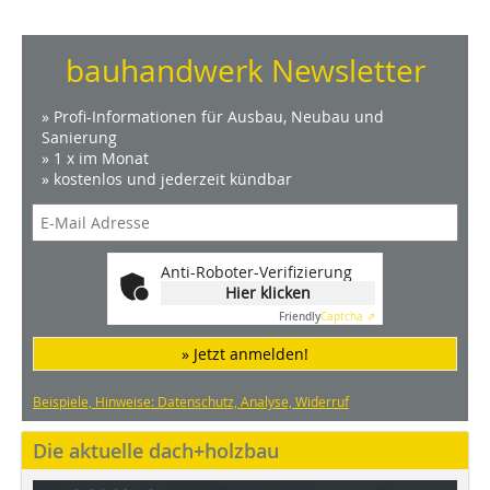
bauhandwerk Newsletter
» Profi-Informationen für Ausbau, Neubau und
Sanierung
» 1 x im Monat
» kostenlos und jederzeit kündbar
Anti-Roboter-Verifizierung
Hier klicken
Friendly
Captcha ⇗
» Jetzt anmelden!
Beispiele, Hinweise: Datenschutz, Analyse, Widerruf
Die aktuelle dach+holzbau