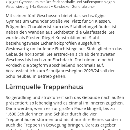
zügiges Gymnasium mit Dreifeldsporthalle und Außensportanlagen
Visualisierung: h4a Gessert + Randecker Generalplaner
Mit seinen fünf Geschossen bietet das sechszügige
Gymnasium Gmunder Straße viel Platz für 54 Klassen.
Prägendes Charakteristikum des Stahlbetongebäudes ist
neben den Wänden aus Sichtbeton die Glasfassade. Sie
wurde als Pfosten-Riegel-Konstruktion mit Stahl-
beziehungsweise Eichenholzprofilen ausgeführt.
Gesimsartig umlaufende Fluchtstege aus Stahl gliedern das
Gebäude horizontal. Sie erstrecken sich ab dem zweiten
Geschoss bis hoch zum Flachdach. Dort nimmt eine Art
Vordach die Stegform abschließend nochmals auf.
Voraussichtlich zum Schuljahresbeginn 2023/24 soll der
Schulneubau in Betrieb gehen.
Lärmquelle Treppenhaus
So geradlinig und strukturiert sich das Gebäude nach außen
präsentiert, so lebendig wird es einmal im Inneren zugehen.
Dann werden, wenn es zur großen Pause klingelt, bis zu
1.600 Schülerinnen und Schüler durch die vier
Treppenhäuser stürmen und nicht nur ihre Beine, sondern
auch die Treppen in Bewegung bringen. Daraus ergeben