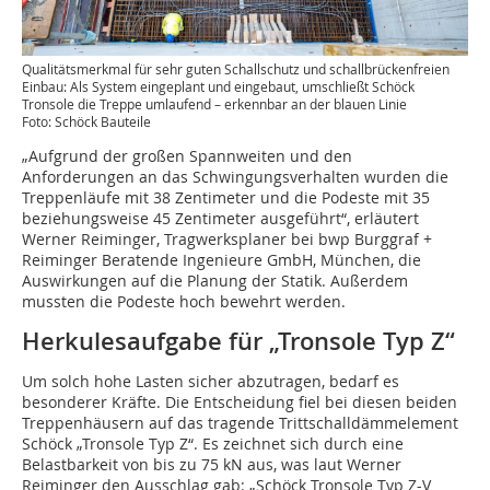
Qualitätsmerkmal für sehr guten Schallschutz und schallbrückenfreien
Einbau: Als System eingeplant und eingebaut, umschließt Schöck
Tronsole die Treppe umlaufend – erkennbar an der blauen Linie
Foto: Schöck Bauteile
„Aufgrund der großen Spannweiten und den
Anforderungen an das Schwingungsverhalten wurden die
Treppenläufe mit 38 Zentimeter und die Podeste mit 35
beziehungsweise 45 Zentimeter ausgeführt“, erläutert
Werner Reiminger, Tragwerksplaner bei bwp Burggraf +
Reiminger Beratende Ingenieure GmbH, München, die
Auswirkungen auf die Planung der Statik. Außerdem
mussten die Podeste hoch bewehrt werden.
Herkulesaufgabe für „Tronsole Typ Z“
Um solch hohe Lasten sicher abzutragen, bedarf es
besonderer Kräfte. Die Entscheidung fiel bei diesen beiden
Treppenhäusern auf das tragende Trittschalldämmelement
Schöck „Tronsole Typ Z“. Es zeichnet sich durch eine
Belastbarkeit von bis zu 75 kN aus, was laut Werner
Reiminger den Ausschlag gab: „Schöck Tronsole Typ Z-V