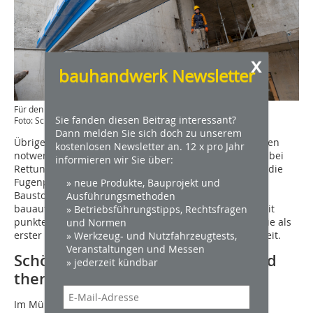
x
bauhandwerk Newsletter
Für den Anschluss Treppenlauf an Podest sorgt „Tronsole Typ F“
Sie fanden diesen Beitrag interessant?
Foto: Schöck Bauteile
Dann melden Sie sich doch zu unserem
Übrigens: Alle Schöck Tronsole Typen verfügen über den
kostenlosen Newsletter an. 12 x pro Jahr
notwendigen bauaufsichtlichen Nachweis. Ihr Einsatz bei
informieren wir Sie über:
Rettungswegen ist durch Gutachten bestätigt und für die
Fugenplatte ist sogar die Schwerentflammbarkeit,
» neue Produkte, Bauprojekt und
Baustoffklasse B1, mittels eines allgemeinen
Ausführungsmethoden
bauaufsichtlichen Prüfzeugnisses nachgewiesen. Somit
» Betriebsführungstipps, Rechtsfragen
punktet Tronsole auch in den Randtreppenhäusern, die als
und Normen
erster Fluchtweg dienen, und gibt zusätzliche Sicherheit.
» Werkzeug- und Nutzfahrzeugtests,
Veranstaltungen und Messen
Schöck „Isokorb" sorgt für Halt und
» jederzeit kündbar
thermische Trennung
Im Münchner Gymnasium ist neben der Tronsole, ein