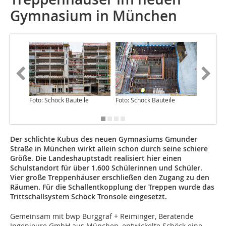
Gymnasium in München
Foto: Schöck Bauteile
Foto: Schöck Bauteile
Foto: Sc
Der schlichte Kubus des neuen Gymnasiums Gmunder
Straße in München wirkt allein schon durch seine schiere
Größe. Die Landeshauptstadt realisiert hier einen
Schulstandort für über 1.600 Schülerinnen und Schüler.
Vier große Treppenhäuser erschließen den Zugang zu den
Räumen. Für die Schallentkopplung der Treppen wurde das
Trittschallsystem Schöck Tronsole eingesetzt.
Gemeinsam mit bwp Burggraf + Reiminger, Beratende
Ingenieure GmbH aus München, entwickelte Schöck eine