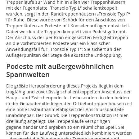
Treppenläufe zur Wand hin in allen vier Treppenhäusern
mit der Fugenplatte „Tronsole Typ L“ schallentkoppelt
wurden, sorgt in den Randtreppenhäusern „Tronsole Typ F“
für Ruhe. Diese wurde von Schöck für den Anschluss von
Treppenläufen an Podeste mit Konsolenauflager entwickelt.
Dabei werden die Treppen komplett vom Podest getrennt.
Der Anschluss der per Kran eingesetzten Fertigteiltreppen
an die vorbetonierten Podeste war ein klassischer
Anwendungsfall für „Tronsole Typ F“: Sie sichert an den
Auflagerpunkten der Stege die akustische Entkopplung.
Podeste mit außergewöhnlichen
Spannweiten
Die größte Herausforderung dieses Projekts liegt in dem
tragfähig und zuverlässig schallentkoppelten Anschluss der
Haupt- und Zwischenpodeste. Insbesondere in den beiden
in der Gebäudemitte liegenden Ortbetontreppenhäusern ist
eine hohe Lastaufnahmefähigkeit der Anschlussbauteile
unabdingbar. Der Grund: Die Treppenkonstruktion ist hier
dreiläufig angelegt. Die Treppenläufe verspringen
gegeneinander und ergeben so ein räumliches Spiel. Sie
können für den Laufweg unterschiedlich kombiniert werden
– das macht die Benutzung der Treppe spannend und