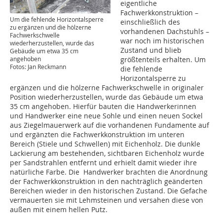
eigentliche
Fachwerkkonstruktion –
Um die fehlende Horizontalsperre
einschließlich des
zu ergänzen und die hölzerne
vorhandenen Dachstuhls –
Fachwerkschwelle
war noch im historischen
wiederherzustellen, wurde das
Zustand und blieb
Gebäude um etwa 35 cm
angehoben
größtenteils erhalten. Um
Fotos: Jan Reckmann
die fehlende
Horizontalsperre zu
ergänzen und die hölzerne Fachwerkschwelle in originaler
Position wieder­herzustellen, wurde das Gebäude um etwa
35 cm angehoben. Hierfür bauten die Handwerkerinnen
und Handwerker eine neue Sohle und einen neuen Sockel
aus Ziegelmauerwerk auf die vorhandenen Fundamente auf
und ergänzten die Fachwerkkonstruktion im unteren
Bereich (Stiele und Schwellen) mit Eichenholz. Die dunkle
Lackierung am bestehenden, sichtbaren Eichenholz wurde
per Sandstrahlen entfernt und erhielt damit wieder ihre
natürliche Farbe. Die Handwerker brachten die Anordnung
der Fachwerkkonstruktion in den nachträglich geänderten
Bereichen wieder in den historischen Zustand. Die Gefache
vermauerten sie mit Lehmsteinen und versahen diese von
außen mit einem hellen Putz.