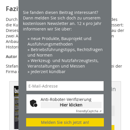
Fazit
Sie fanden diesen Beitrag interessant?
Dann melden Sie sich doch zu unserem
Durch den Um- und Anbau wird der Gestaltungswert des
kostenlosen Newsletter an. 12 x pro Jahr
die Kulturlandschaft prägenden Hauptgebäudes verbessert:
informieren wir Sie über:
Dieses erhält wieder mehr Ausdruck durch den Rückbau der
zwei Anbauten und es ergibt sich durch den modernen
» neue Produkte, Bauprojekt und
Anbau ein spannungsvolles ­Zusammenspiel zwischen
Ausführungsmethoden
Historie und Moderne.
» Betriebsführungstipps, Rechtsfragen
und Normen
Autor
» Werkzeug- und Nutzfahrzeugtests,
Veranstaltungen und Messen
Stefan Volkamer ist für Marketing & Kommunikation bei der
» jederzeit kündbar
Firma conluto in Blomberg zuständig.
Dieser Artikel erschien in
BHW 10/2025
Anti-Roboter-Verifizierung
Hier klicken
Ressort: AUSBAU
Friendly
Captcha ⇗
Melden Sie sich jetzt an!
Abonnement