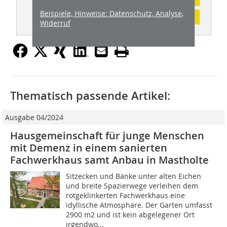
Beispiele, Hinweise: Datenschutz, Analyse,
Inhaltsverzeichnis
Widerruf
Thematisch passende Artikel:
Ausgabe 04/2024
Hausgemeinschaft für junge Menschen
mit Demenz in einem sanierten
Fachwerkhaus samt Anbau in Mastholte
Sitzecken und Bänke unter alten Eichen
und breite Spazierwege verleihen dem
rotgeklinkerten Fachwerkhaus eine
idyllische Atmosphäre. Der Garten umfasst
2900 m2 und ist kein abgelegener Ort
irgendwo...