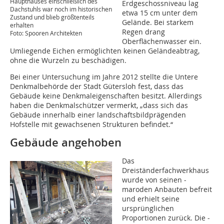
Haupthauses einschließlich des
Erdgeschossniveau lag
Dachstuhls war noch im historischen
etwa 15 cm unter dem
Zustand und blieb größtenteils
Gelände. Bei starkem
erhalten
Regen drang
Foto: Spooren Architekten
Oberflächenwasser ein.
Umliegende Eichen ermöglichten keinen Geländeabtrag,
ohne die Wurzeln zu beschädigen.
Bei einer Untersuchung im Jahre 2012 stellte die Untere
Denkmalbehörde der Stadt Gütersloh fest, dass das
Gebäude keine Denkmaleigen­schaften besitzt. Allerdings
haben die Denkmalschützer vermerkt, „dass sich das
Gebäude innerhalb einer landschaftsbildprägenden
Hofstelle mit gewa­chsenen Strukturen befindet.“
Gebäude angehoben
Das
Dreiständerfachwerkhaus
wurde von seinen ­
maroden Anbauten befreit
und erhielt seine
ursprünglichen
Proportionen zurück. Die ­