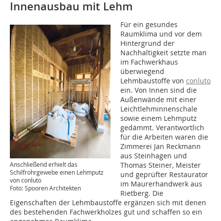
Innenausbau mit Lehm
Für ein gesundes
Raumklima und vor dem
Hintergrund der
Nachhaltigkeit setzte man
im Fachwerkhaus
überwiegend
Lehmbaustoffe von
conluto
ein. Von Innen sind die
Außenwände mit einer
Leichtlehminnenschale
sowie einem Lehmputz
gedämmt. Verantwortlich
für die Arbeiten waren die
Zimmerei Jan Reckmann
aus Steinhagen und
Thomas Steiner, Meister
Anschließend erhielt das
Schilfrohrgewebe einen Lehmputz
und ­geprüfter Restaurator
von conluto
im Maurerhandwerk aus
Foto: Spooren Architekten
Rietberg. Die
Eigenschaften der Lehmbaustoffe ergänzen sich mit denen
des bestehenden Fachwerkholzes gut und schaffen so ein