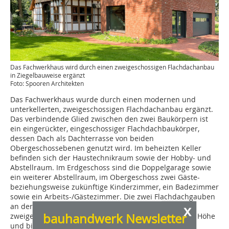
Das Fachwerkhaus wird durch einen zweigeschossigen Flachdachanbau
in Ziegelbauweise ergänzt
Foto: Spooren Architekten
Das Fachwerkhaus wurde durch einen modernen und
unterkellerten, zweigeschossigen Flachdachanbau ergänzt.
Das verbindende Glied zwischen den zwei Baukörpern ist
ein eingerückter, eingeschossiger Flachdachbaukörper,
dessen Dach als Dachterrasse von beiden
Obergeschossebenen genutzt wird. Im beheizten Keller
befinden sich der Haustechnikraum sowie der Hobby- und
Abstellraum. Im Erd­geschoss sind die Doppelgarage sowie
ein ­weiterer Abstellraum, im Obergeschoss zwei Gäste-
beziehungsweise zukünftige Kinderzimmer, ein Badezimmer
sowie ein Arbeits-/Gästezimmer. Die zwei Flachdachgauben
x
an der Ostseite des Fachwerk­gebäudes und der
bauhandwerk Newsletter
zweigeschossige Anbau haben annähernd die gleiche Höhe
und bilden eine harmonische Einheit.