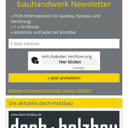
bauhandwerk Newsletter
» Profi-Informationen für Ausbau, Neubau und
Sanierung
» 1 x im Monat
» kostenlos und jederzeit kündbar
Anti-Roboter-Verifizierung
Hier klicken
Friendly
Captcha ⇗
» Jetzt anmelden!
Beispiele, Hinweise: Datenschutz, Analyse, Widerruf
Die aktuelle dach+holzbau