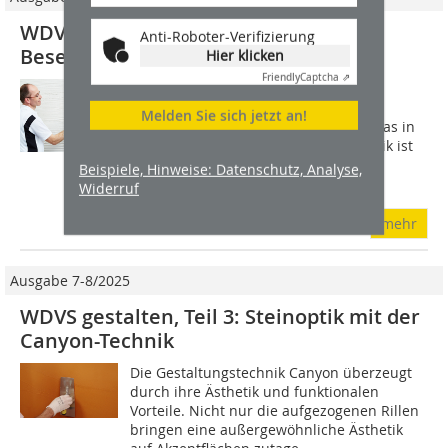
WDVS gestalten, Teil 4: Wie sich
Anti-Roboter-Verifizierung
Besenstrich gestalten lässt
Hier klicken
Friendly
Captcha ⇗
Mit der Kreativtechnik Besenstrich
realisieren Handwerkerinnen und
Melden Sie sich jetzt an!
Handwerker zeitlose Fassaden. Und das in
zweierlei Hinsicht: Die dekorative Optik ist
nicht nur dauerhaft modern, darüber
Beispiele, Hinweise: Datenschutz, Analyse,
hinaus...
Widerruf
mehr
Ausgabe 7-8/2025
WDVS gestalten, Teil 3: Steinoptik mit der
Canyon-Technik
Die Gestaltungstechnik Canyon überzeugt
durch ihre Ästhetik und funktionalen
Vorteile. Nicht nur die aufgezogenen Rillen
bringen eine außergewöhnliche Ästhetik