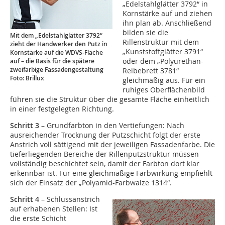
„Edelstahlglätter 3792“ in
Kornstärke auf und ziehen
ihn plan ab. Anschließend
bilden sie die
Mit dem „Edelstahlglätter 3792“
Rillenstruktur mit dem
zieht der Handwerker den Putz in
„Kunststoffglätter 3791“
Kornstärke auf die WDVS-Fläche
oder dem „Polyurethan-
auf – die Basis für die spätere
zweifarbige Fassadengestaltung
Reibebrett 3781“
Foto: Brillux
gleichmäßig aus. Für ein
ruhiges Oberflächenbild
führen sie die Struktur über die gesamte Fläche einheitlich
in einer festgelegten Richtung.
Schritt 3
– Grundfarbton in den Vertiefungen: Nach
ausreichender Trocknung der Putzschicht folgt der erste
Anstrich voll sättigend mit der jeweiligen Fassadenfarbe. Die
tieferliegenden Bereiche der Rillenputzstruktur müssen
vollständig beschichtet sein, damit der Farbton dort klar
erkennbar ist. Für eine gleichmäßige Farbwirkung empfiehlt
sich der Einsatz der „Polyamid-Farbwalze 1314“.
Schritt 4
– Schlussanstrich
auf erhabenen Stellen: Ist
die erste Schicht