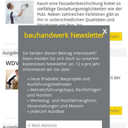
Kaum eine Fassadenbeschichtung bietet so
vielfältige Gestaltungsmöglichkeiten wie der
Putz. Neben zahlreichen Farbtönen gibt es
ihn in unterschiedlichen Qualitäten und
Strukturen von fein- bis...
x
bauhandwerk Newsletter
mehr
Sie fanden diesen Beitrag interessant?
Ausgabe 3/2026
Dann melden Sie sich doch zu unserem
WDVS gestalten, Teil 9: Kalksteinoptik
kostenlosen Newsletter an. 12 x pro Jahr
informieren wir Sie über:
Fassadengestaltung, die über den
einfachen Putzanstrich hinausgeht: Mit der
» neue Produkte, Bauprojekt und
Gestaltungstechnik Jura erweitern
Ausführungsmethoden
Handwerksbetriebe ihr Portfolio in
» Betriebsführungstipps, Rechtsfragen
mineralisch armierten Wärmedämm-
und Normen
Verbundsystemen. Die...
» Werkzeug- und Nutzfahrzeugtests,
Veranstaltungen und Messen
mehr
» jederzeit kündbar
Ausgabe 9/2025