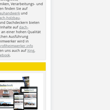
iken, Verarbeitungs- und
n finden Sie auf
bauhandwerk
und
ach-holzbau
.
und Dachdeckern bieten
Inhalte auf
dach-
r an einer hohen Qualität
ichen Ausführung
eimwerker wird in
profiheimwerker.info
nden uns auch auf
Xing
,
cebook
.