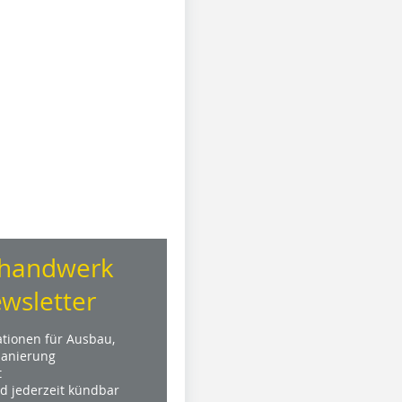
handwerk
wsletter
ationen für Ausbau,
anierung
t
nd jederzeit kündbar