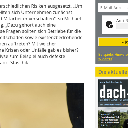
rschiedlichen Risiken ausgesetzt. „Um
sollten sich Unternehmen zunächst
 Mitarbeiter verschaffen“, so Michael
Anti-R
g. „Dazu gehört auch eine
e Fragen sollten sich Betriebe für die
weltschäden sowie existenzbedrohende
» J
en auftreten? Mit welcher
he Krisen oder Unfälle gab es bisher?
Beispiele, Hinweis
lyse zum Beispiel auch defekte
Widerruf
nzt Staschik.
Die aktuell