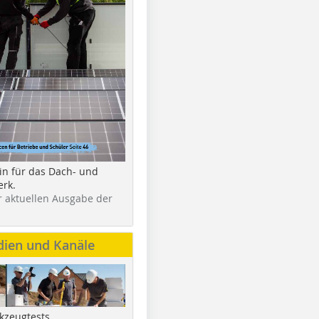
in für das Dach- und
rk.
r aktuellen Ausgabe der
dien und Kanäle
kzeugtests,