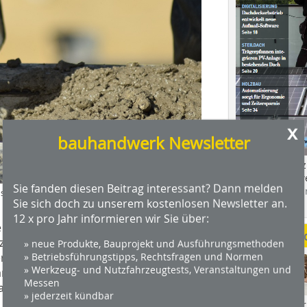
x
bauhandwerk Newsletter
Das Profimagaz
Holzbauhandwe
Sie fanden diesen Beitrag interessant? Dann melden
Hier geht es zu
s sich, Notfallpläne zu haben
Sie sich doch zu unserem kostenlosen Newsletter an.
dach+holzbau.
12 x pro Jahr informieren wir Sie über:
te anschließend einen Notfallplan
Weitere Me
 zu können, rät Michael Staschik dazu,
» neue Produkte, Bauprojekt und Ausführungsmethoden
» Betriebsführungstipps, Rechtsfragen und Normen
verfahren, Handlungsanweisungen,
» Werkzeug- und Nutzfahrzeugtests, Veranstaltungen und
ante Fragen sind zum Beispiel: Wer
Messen
atz oder eine Reparatur bei defekten
» jederzeit kündbar
 Mitarbeiter bei einem Brand oder
Videos von Wer