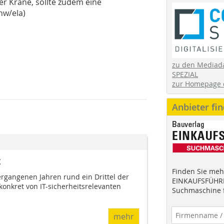
r Kräne, sollte zudem eine
hw/ela)
zu den Mediad
SPEZIAL
zur Homepage 
Anbieter fi
z
Finden Sie mehr
rgangenen Jahren rund ein Drittel der
EINKAUFSFÜHRE
onkret von IT-sicherheitsrelevanten
Suchmaschine f
mehr