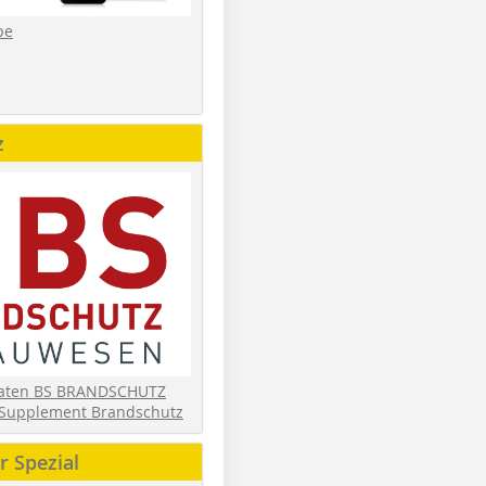
be
z
daten BS BRANDSCHUTZ
Supplement Brandschutz
 Spezial