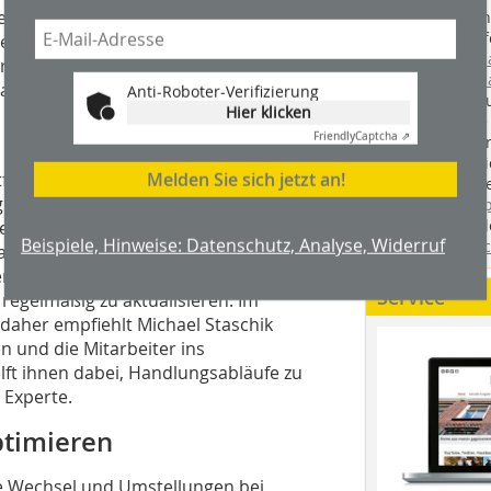
allen relevanten Ansprechpartnern,
Handwerkstechn
Montageabläufe
n Mitarbeitern zugänglich ist,
youtube.com/
zen“, ergänzt Staschik. Auch eine
youtube.com/d
nchen sinnvoll sein.
Anti-Roboter-Verifizierung
Zimmerleuten 
Hier klicken
wir spannende 
Friendly
Captcha ⇗
holzbau.de
, de
der handwerkl
Melden Sie sich jetzt an!
all zu tun ist und um sie für Krisen zu
interessierte H
ng an mit ins Boot zu holen. Dazu kann
unserem Blog
fündig. Sie fi
en zu investieren. „Je nach
Beispiele, Hinweise: Datenschutz, Analyse, Widerruf
Twitter
und
Fa
Datenschutzbeauftragte auch
erdem wichtig, den Notfallplan für alle
Service
regelmäßig zu aktualisieren. Im
, daher empfiehlt Michael Staschik
 und die Mitarbeiter ins
ft ihnen dabei, Handlungsabläufe zu
 Experte.
ptimieren
ie Wechsel und Umstellungen bei