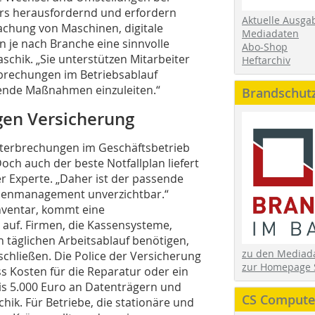
ers herausfordernd und erfordern
Aktuelle Ausga
wachung von Maschinen, digitale
Mediadaten
n je nach Branche eine sinnvolle
Abo-Shop
chik. „Sie unterstützen Mitarbeiter
Heftarchiv
brechungen im Betriebsablauf
hende Maßnahmen einzuleiten.“
Brandschut
gen Versicherung
nterbrechungen im Geschäftsbetrieb
ch auch der beste Notfallplan liefert
r Experte. „Daher ist der passende
risenmanagement unverzichtbar.“
inventar, kommt eine
n auf. Firmen, die Kassensysteme,
täglichen Arbeitsablauf benötigen,
zu den Media
schließen. Die Police der Versicherung
zur Homepage 
s Kosten für die Reparatur oder ein
is 5.000 Euro an Datenträgern und
CS Computer
hik. Für Betriebe, die stationäre und