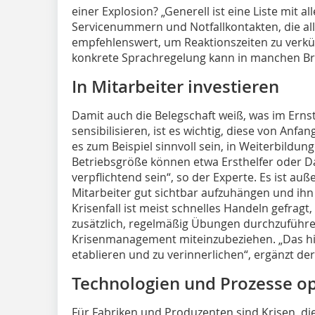
einer Explosion? „Generell ist eine Liste mit 
Servicenummern und Notfallkontakten, die alle
empfehlenswert, um Reaktionszeiten zu verkür
konkrete Sprachregelung kann in manchen Bra
In Mitarbeiter investieren
Damit auch die Belegschaft weiß, was im Ernstf
sensibilisieren, ist es wichtig, diese von Anfa
es zum Beispiel sinnvoll sein, in Weiterbildung
Betriebsgröße können etwa Ersthelfer oder 
verpflichtend sein“, so der Experte. Es ist auß
Mitarbeiter gut sichtbar aufzuhängen und ihn 
Krisenfall ist meist schnelles Handeln gefragt
zusätzlich, regelmäßig Übungen durchzuführen
Krisenmanagement miteinzubeziehen. „Das hil
etablieren und zu verinnerlichen“, ergänzt der
Technologien und Prozesse o
Für Fabriken und Produzenten sind Krisen, d