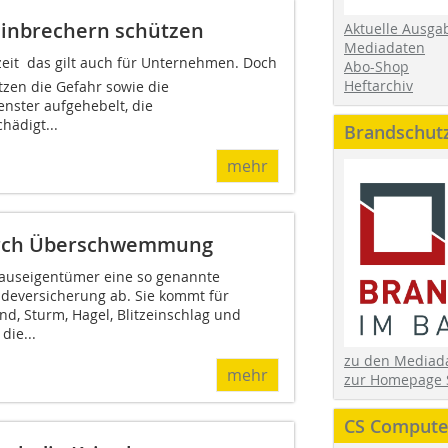
Einbrechern schützen
Aktuelle Ausga
Mediadaten
zeit  das gilt auch für Unternehmen. Doch
Abo-Shop
Heftarchiv
tzen die Gefahr sowie die
ster aufgehebelt, die
hädigt...
Brandschut
mehr
durch Überschwemmung
Hauseigentümer eine so genannte
eversicherung ab. Sie kommt für
d, Sturm, Hagel, Blitzeinschlag und
die...
zu den Media
mehr
zur Homepage 
CS Computer