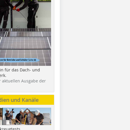
in für das Dach- und
rk.
r aktuellen Ausgabe der
dien und Kanäle
kzeugtests,