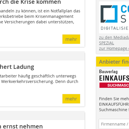
rch die Krise kommen
handeln zu können, ist ein Notfallplan das
erksbetriebe beim Krisenmanagement
he Versicherungen dabei unterstützen,
zu den Mediad
mehr
SPEZIAL
zur Homepage 
Anbieter fi
chert Ladung
arbeiter häufig geschäftlich unterwegs
ne Werkverkehrsversicherung. Denn durch
mehr
Finden Sie mehr
EINKAUFSFÜHRE
Suchmaschine f
en ernst nehmen