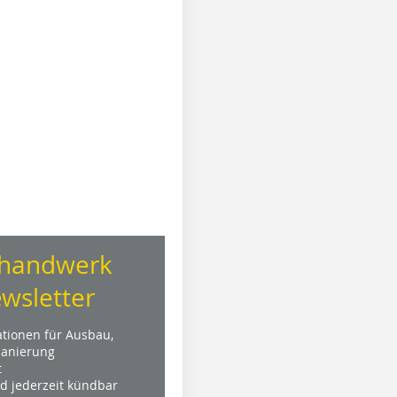
handwerk
wsletter
ationen für Ausbau,
anierung
t
nd jederzeit kündbar