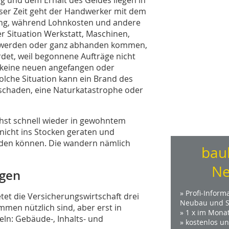
er Zeit geht der Handwerker mit dem
tung, während Lohnkosten und andere
r Situation Werkstatt, Maschinen,
r werden oder ganz abhanden kommen,
det, weil begonnene Aufträge nicht
keine neuen angefangen oder
olche Situation kann ein Brand des
schaden, eine Naturkatastrophe oder
ichst schnell wieder in gewohntem
nicht ins Stocken geraten und
rden können. Die wandern nämlich
bau
Ne
ngen
» Profi-Inform
tet die Versicherungswirtschaft drei
Neubau und S
mmen nützlich sind, aber erst in
» 1 x im Mona
ln: Gebäude-, Inhalts- und
» kostenlos u