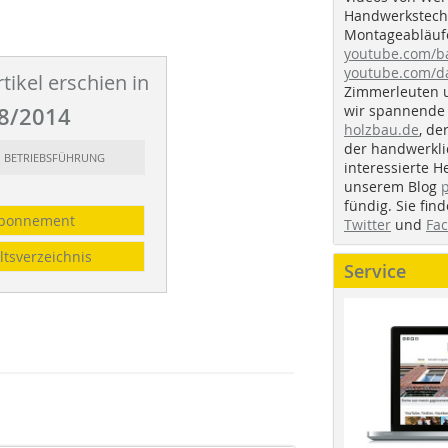
Handwerkstechn
Montageabläufe
youtube.com/
youtube.com/d
tikel erschien in
Zimmerleuten 
wir spannende 
8/2014
holzbau.de
, de
der handwerkl
t: BETRIEBSFÜHRUNG
interessierte H
unserem Blog
fündig. Sie fi
bonnement
Twitter
und
Fa
ltsverzeichnis
Service