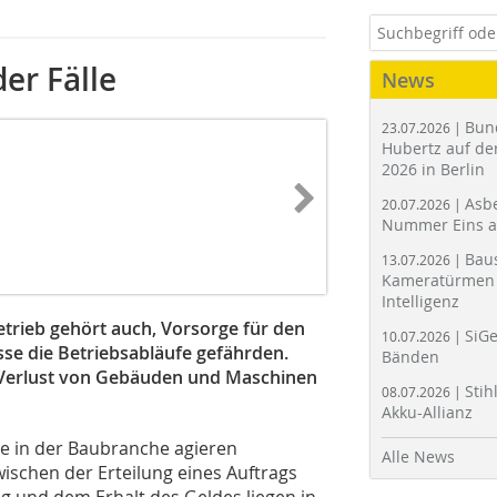
er Fälle
News
Bun
23.07.2026 |
Hubertz auf der
2026 in Berlin
Asbe
20.07.2026 |
Nummer Eins 
Bau
13.07.2026 |
Kameratürmen 
Intelligenz
trieb gehört auch, Vorsorge für den
SiGe
10.07.2026 |
sse die Betriebsabläufe gefährden.
Bänden
er Verlust von Gebäuden und Maschinen
Stih
08.07.2026 |
Akku-Allianz
e in der Baubranche agieren
Alle News
wischen der Erteilung eines Auftrags
g und dem Erhalt des Geldes liegen in