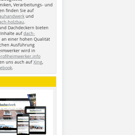
iken, Verarbeitungs- und
n finden Sie auf
bauhandwerk
und
ach-holzbau
.
und Dachdeckern bieten
Inhalte auf
dach-
r an einer hohen Qualität
ichen Ausführung
eimwerker wird in
profiheimwerker.info
nden uns auch auf
Xing
,
cebook
.