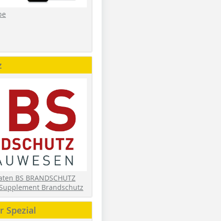
be
z
daten BS BRANDSCHUTZ
Supplement Brandschutz
 Spezial