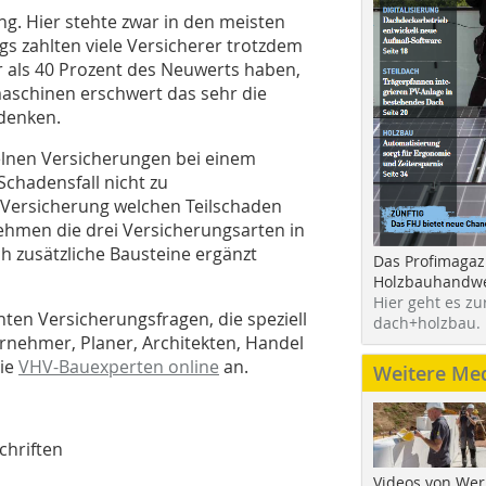
ng. Hier stehte zwar in den meisten
gs zahlten viele Versicherer trotzdem
er als 40 Prozent des Neuwerts haben,
maschinen erschwert das sehr die
edenken.
zelnen Versicherungen bei einem
Schadensfall nicht zu
Versicherung welchen Teilschaden
nehmen die drei Versicherungsarten in
ch zusätzliche Bausteine ergänzt
Das Profimagaz
Holzbauhandwe
Hier geht es zu
ten Versicherungsfragen, die speziell
dach+holzbau.
rnehmer, Planer, Architekten, Handel
die
VHV-Bauexperten online
an.
Weitere Me
chriften
Videos von Wer