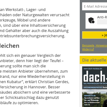
an Werkstatt-, Lager- und
chäden oder Naturgewalten verursacht
Anti-R
erkzeuge, Möbel und andere
 sind über eine Inhaltsversicherung
und Gehälter aber auch die Auszahlung
» J
triebsunterbrechungsversicherung.
leichen
Beispiele, Hinweis
Widerruf
lt sich ein genauer Vergleich der
Die aktuell
ieter, denn hier liegt der Teufel –
herung sollte man sich die
ie meisten Anbieter übernehmen, zum
Brand, nur eine Wiederherstellung in
n Kubatur“, erklärt Christian Gerdes,
 Versicherung in Hannover. Besser
ebäudes absichern und eine verbesserte
her Schicksalsschlag dazu genutzt
bläufe zu optimieren.