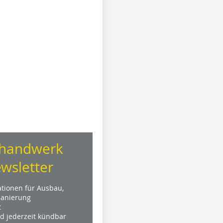
handwerk
wsletter
ationen für Ausbau,
anierung
t
nd jederzeit kündbar