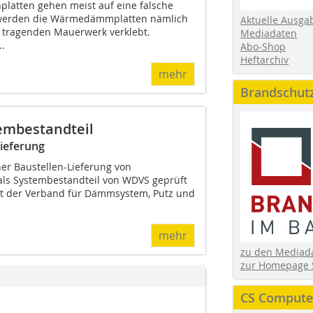
platten gehen meist auf eine falsche
 werden die Wärmedämmplatten nämlich
Aktuelle Ausga
 tragenden Mauerwerk verklebt.
Mediadaten
..
Abo-Shop
Heftarchiv
mehr
Brandschut
embestandteil
Lieferung
ner Baustellen-Lieferung von
als Systembestandteil von WDVS geprüft
at der Verband für Dämmsystem, Putz und
mehr
zu den Media
zur Homepage 
CS Computer