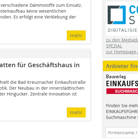
verschiedene Dämmstoffe zum Einsatz.
ystemaufbau keine wesentlichen
den. Es erfolgt eine Verklebung der
mehr
zu den Mediad
SPEZIAL
zur Homepage 
ten für Geschäftshaus in
Anbieter fi
hielt die Bad Kreuznacher Einkaufsstraße
voptik. Der Neubau in der innerstädtischen
ter Hingucker. Zentrale Innovation ist
Finden Sie mehr
EINKAUFSFÜHRE
mehr
Suchmaschine f