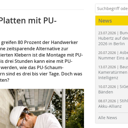
latten mit PU-
News
Bun
23.07.2026 |
Hubertz auf der
, greifen 80 Prozent der Handwerker
2026 in Berlin
 zeitsparende Alternative zur
Asbe
20.07.2026 |
erten Klebern ist die Montage mit PU-
Nummer Eins 
is drei Stunden kann eine mit PU-
Bau
 werden, wie das PU-Schaum-
13.07.2026 |
Kameratürmen 
rn sind es drei bis vier Tage. Doch was
Intelligenz
ten?
SiGe
10.07.2026 |
Bänden
Stih
08.07.2026 |
Akku-Allianz
Alle News