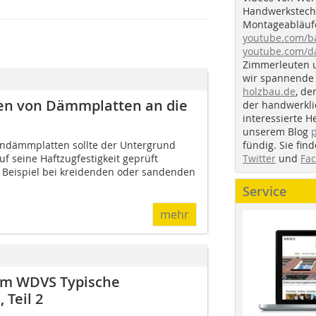
Handwerkstechn
Montageabläufe
youtube.com/
youtube.com/d
Zimmerleuten 
wir spannende 
holzbau.de
, de
ngen von Dämmplatten an die
der handwerkl
interessierte H
unserem Blog
fündig. Sie fi
endämmplatten sollte der Untergrund
Twitter
und
Fa
uf seine Haftzugfestigkeit geprüft
 Beispiel bei kreidenden oder sandenden
Service
mehr
am WDVS Typische
Teil 2