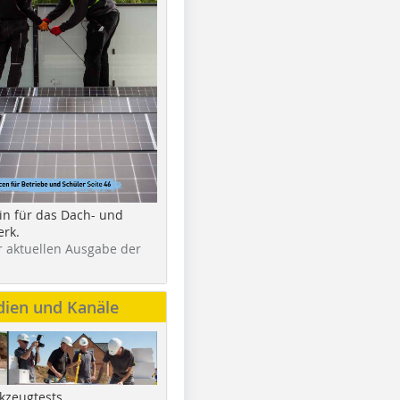
in für das Dach- und
rk.
r aktuellen Ausgabe der
dien und Kanäle
kzeugtests,