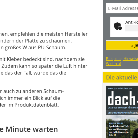
Anti-R
men, empfehlen die meisten Hersteller
ändern der Platte zu schäumen.
» J
ein großes W aus PU-Schaum.
mit Kleber bedeckt sind, nachdem sie
Beispiele, Hinweis
Widerruf
 Zudem kann so später die Luft hinter
e das der Fall, würde das die
Die aktuell
ber auch zu anderen Schaum-
ch immer ein Blick auf die
er im Produktdatenblatt.
e Minute warten