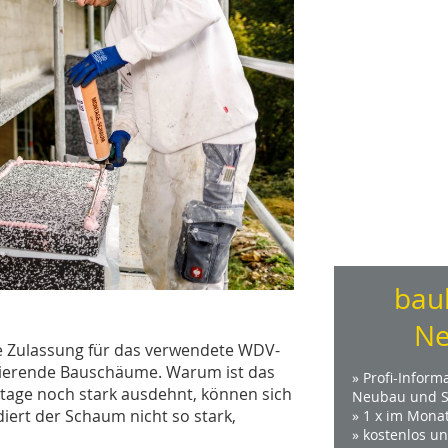
bau
Ne
e Zulassung für das verwendete WDV-
ndierende Bauschäume. Warum ist das
» Profi-Inform
tage noch stark ausdehnt, können sich
Neubau und S
iert der Schaum nicht so stark,
» 1 x im Mona
» kostenlos u