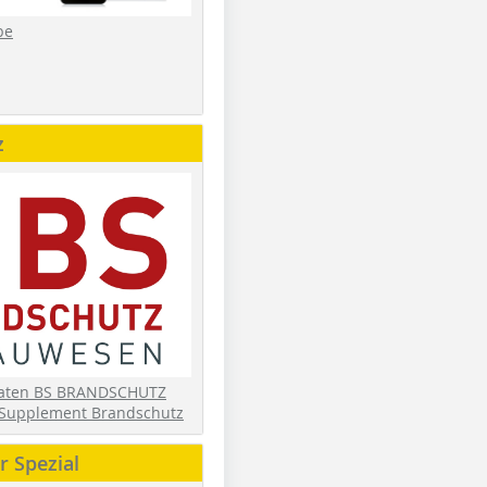
be
z
daten BS BRANDSCHUTZ
Supplement Brandschutz
 Spezial