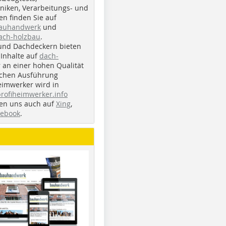
iken, Verarbeitungs- und
n finden Sie auf
bauhandwerk
und
ach-holzbau
.
und Dachdeckern bieten
Inhalte auf
dach-
r an einer hohen Qualität
ichen Ausführung
eimwerker wird in
profiheimwerker.info
nden uns auch auf
Xing
,
cebook
.