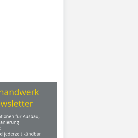
handwerk
wsletter
ationen für Ausbau,
anierung
t
nd jederzeit kündbar