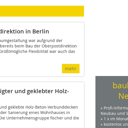
rektion in Berlin
Raumgestaltung war aufgrund der
 bereits beim Bau der Oberpostdirektion
Größtmögliche Flexibilität war auch das
mehr
bau
igter und geklebter Holz-
Ne
te und geklebte Holz-Beton-Verbunddecken
» Profi-Inform
 der Sanierung eines Wohnhauses in
Neubau und S
 Die Unternehmensgruppe fischer und die
» 1 x im Mona
» kostenlos u