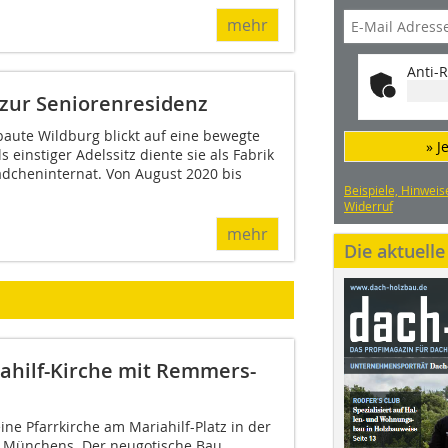
mehr
Anti-R
 zur Seniorenresidenz
baute Wildburg blickt auf eine bewegte
» J
 einstiger Adelssitz diente sie als Fabrik
ädcheninternat. Von August 2020 bis
Beispiele, Hinweis
Widerruf
mehr
Die aktuell
hilf-Kirche mit Remmers-
eine Pfarrkirche am Mariahilf-Platz in der
il Münchens. Der neugotische Bau