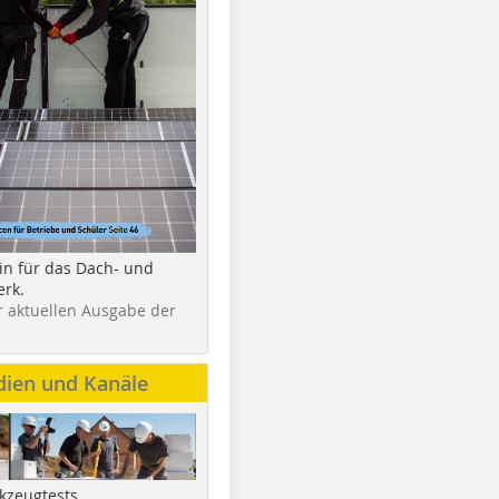
in für das Dach- und
rk.
r aktuellen Ausgabe der
dien und Kanäle
kzeugtests,