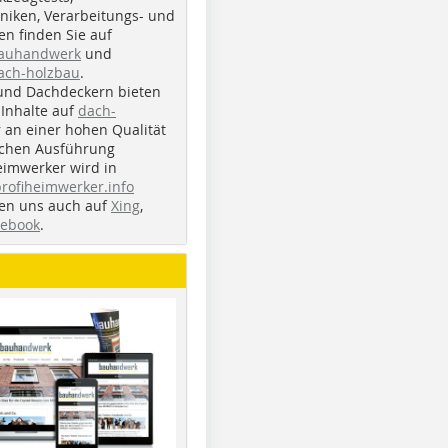
iken, Verarbeitungs- und
n finden Sie auf
bauhandwerk
und
ach-holzbau
.
und Dachdeckern bieten
Inhalte auf
dach-
r an einer hohen Qualität
ichen Ausführung
eimwerker wird in
profiheimwerker.info
nden uns auch auf
Xing
,
cebook
.