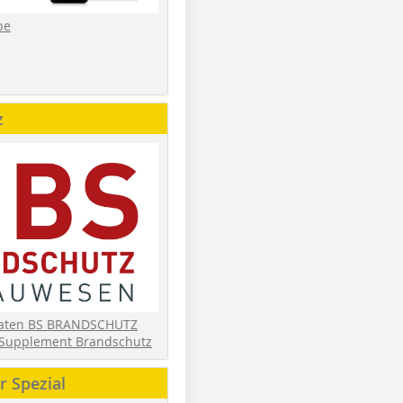
be
z
daten BS BRANDSCHUTZ
Supplement Brandschutz
 Spezial