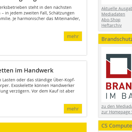
rksbetrieben steht in den nächsten
Aktuelle Ausga
 – in jedem zweiten Fall, Schätzungen
Mediadaten
amilie. Je harmonischer das Miteinander,
Abo-Shop
Heftarchiv
mehr
Brandschut
etten im Handwerk
 Lasten oder das ständige Über-Kopf-
örper. Exoskelette können Handwerker
ung verzögern. Vor dem Kauf ist aber
zu den Media
mehr
zur Homepage 
CS Computer