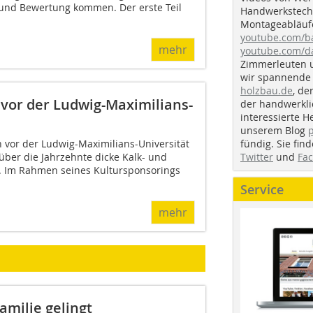
und Bewertung kommen. Der erste Teil
Handwerkstechn
Montageabläufe
youtube.com/
mehr
youtube.com/d
Zimmerleuten 
wir spannende 
holzbau.de
, de
vor der Ludwig-Maximilians-
der handwerkl
interessierte H
unserem Blog
fündig. Sie fi
vor der Ludwig-Maximilians-Universität
Twitter
und
Fa
über die Jahrzehnte dicke Kalk- und
. Im Rahmen seines Kultursponsorings
Service
mehr
amilie gelingt