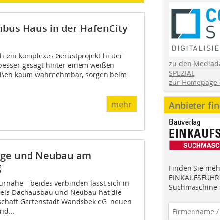
bus Haus in der HafenCity
ch ein komplexes Gerüstprojekt hinter
zu den Mediad
besser gesagt hinter einem weißen
SPEZIAL
außen kaum wahrnehmbar, sorgen beim
zur Homepage 
mehr
Anbieter fi
ge und Neubau am
g
Finden Sie mehr
EINKAUFSFÜHRE
rnähe – beides verbinden lässt sich in
Suchmaschine f
tels Dachausbau und Neubau hat die
haft Gartenstadt Wandsbek eG neuen
d...