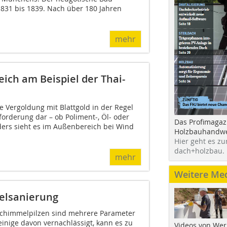
1831 bis 1839. Nach über 180 Jahren
mehr
ich am Beispiel der Thai-
ie Vergoldung mit Blattgold in der Regel
orderung dar – ob Poliment-, Öl- oder
Das Profimagaz
ers sieht es im Außenbereich bei Wind
Holzbauhandwe
Hier geht es zu
dach+holzbau.
mehr
Weitere Me
melsanierung
chimmelpilzen sind mehrere Parameter
inige davon vernachlässigt, kann es zu
Videos von Wer