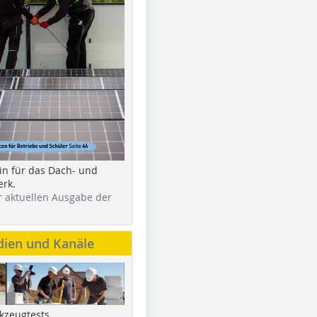
in für das Dach- und
rk.
r aktuellen Ausgabe der
dien und Kanäle
kzeugtests,