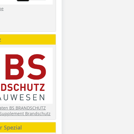
be
z
daten BS BRANDSCHUTZ
Supplement Brandschutz
 Spezial