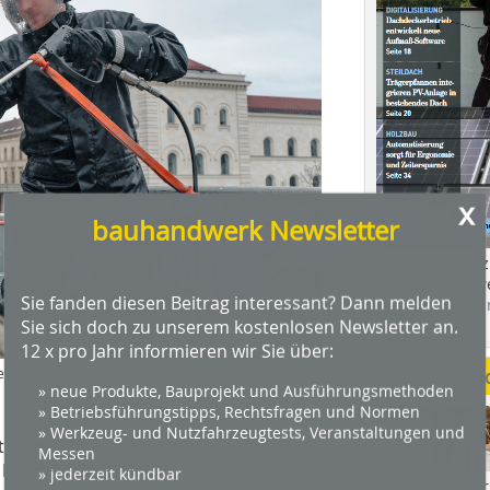
x
bauhandwerk Newsletter
Das Profimagaz
Holzbauhandwe
Sie fanden diesen Beitrag interessant? Dann melden
Hier geht es zu
Sie sich doch zu unserem kostenlosen Newsletter an.
dach+holzbau.
12 x pro Jahr informieren wir Sie über:
Weitere Me
e Höchstdrucktechnik mit bis zu 1000 bar
» neue Produkte, Bauprojekt und Ausführungsmethoden
» Betriebsführungstipps, Rechtsfragen und Normen
» Werkzeug- und Nutzfahrzeugtests, Veranstaltungen und
ten die Kärcher-Experten die so
Messen
 bar Wasserdruck ein. Zwei Mitarbeiter
» jederzeit kündbar
Videos von Wer