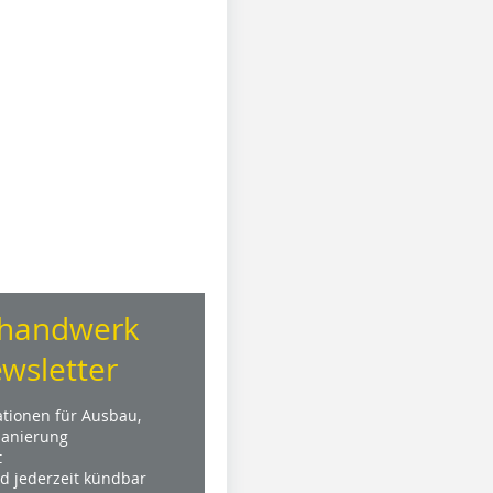
handwerk
wsletter
ationen für Ausbau,
anierung
t
nd jederzeit kündbar