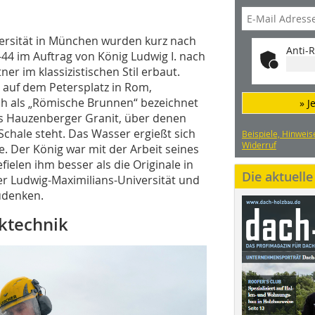
ersität in München wurden kurz nach
Anti-R
-44 im Auftrag von König Ludwig I. nach
er im klassizistischen Stil erbaut.
 auf dem ­Petersplatz in Rom,
ch als „Römische Brunnen“ bezeichnet
» J
s Hauzenberger Granit, über denen
Schale steht. Das Wasser ergießt sich
Beispiele, Hinweis
Widerruf
. Der König war mit der Arbeit seines
fielen ihm besser als die Originale in
Die aktuell
er Ludwig-Maximilians-Universität und
udenken.
ktechnik