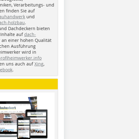
iken, Verarbeitungs- und
n finden Sie auf
bauhandwerk
und
ach-holzbau
.
und Dachdeckern bieten
Inhalte auf
dach-
r an einer hohen Qualität
ichen Ausführung
eimwerker wird in
profiheimwerker.info
nden uns auch auf
Xing
,
cebook
.