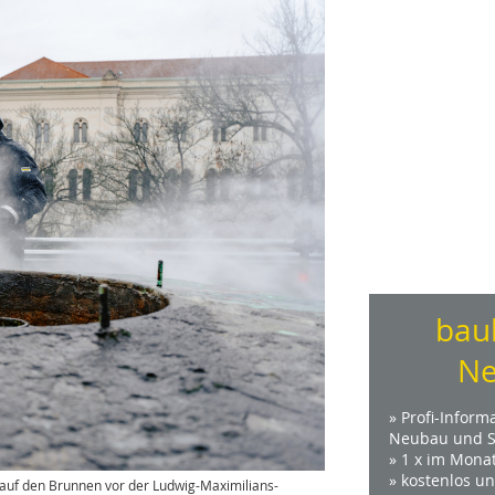
bau
Ne
» Profi-Inform
Neubau und S
» 1 x im Mona
» kostenlos u
n auf den Brunnen vor der Ludwig-Maximilians-