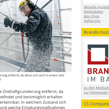
Aktuelle Ausga
Mediadaten
Abo-Shop
Heftarchiv
Brandschut
erung entfernt, da diese sich noch in einem sehr
e
zu den Media
e Zinkhaftgrundierung entfernt, da
zur Homepage 
befindet und bestmöglich erhalten
 erkennbar, in welchem Zustand sich
CS Computer
en und welche Erhaltungs­maßnahmen