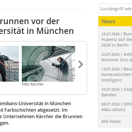
brunnen vor der
News
ersität in München
Bun
23.07.2026 |
Hubertz auf der
2026 in Berlin
Asbe
20.07.2026 |
Nummer Eins 
Bau
13.07.2026 |
Kameratürmen 
Intelligenz
Foto: Kärcher
Foto: Kärcher
SiGe
10.07.2026 |
Bänden
milians-Universität in München
Stih
08.07.2026 |
nd Farbschichten abgesetzt. Im
Akku-Allianz
as Unternehmen Kärcher die Brunnen
Alle News
ngen.