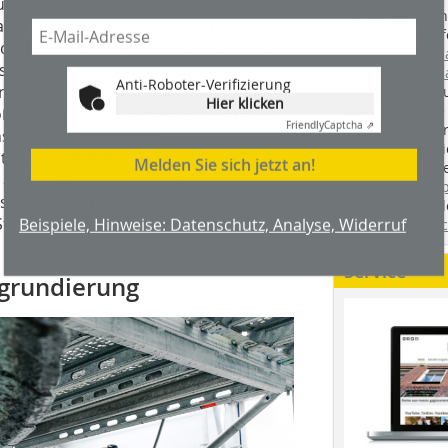
unnen im Einsatz und führten die
Handwerkstechn
 aus. „Unsere Vorunter­suchungen und
Montageabläufe
hstdrucktechnik trotz der kraftvollen
youtube.com/
sehr schonend und präzise gereinigt
youtube.com/d
Anti-Roboter-Verifizierung
rcher Spezialist für Reinigungsprojekte
Zimmerleuten 
Hier klicken
wir spannende 
oßen Respekt vor der Aufgabe und ein
Friendly
Captcha ⇗
holzbau.de
, de
te Priorität. Unsere
der handwerkl
tverständlich im Vorfeld mit den
Melden Sie sich jetzt an!
interessierte H
b,“ so Heyden weiter. Entsprechend
unserem Blog
chstdrucktechnik in enger Abstimmung
fündig. Sie fi
Beispiele, Hinweise: Datenschutz, Analyse, Widerruf
 Staatlichen Bauamt und dem
Twitter
und
Fa
Service
tgrundierung