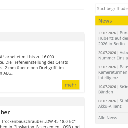
News
Bun
23.07.2026 |
Hubertz auf der
2026 in Berlin
Asbe
20.07.2026 |
“ arbeitet mit bis zu 16 000
Nummer Eins 
 Die Tiefeneinstellung des Geräts
Bau
13.07.2026 |
bis -2 mm über einen Drehgriff im
Kameratürmen 
n AEG...
Intelligenz
mehr
SiGe
10.07.2026 |
Bänden
Stih
08.07.2026 |
Akku-Allianz
uber
Alle News
t-Trockenbauschrauber „DW 45 18.0-EC“
uben in Gipskarton, Faserzement, OSB und