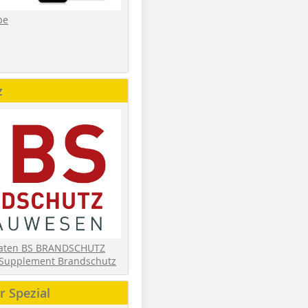
be
z
daten BS BRANDSCHUTZ
Supplement Brandschutz
 Spezial