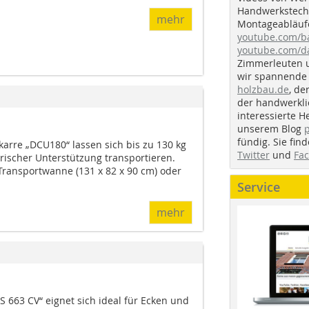
Handwerkstechn
mehr
Montageabläufe
youtube.com/
youtube.com/d
Zimmerleuten 
wir spannende 
holzbau.de
, de
der handwerkl
interessierte H
unserem Blog
fündig. Sie fi
arre „DCU180“ lassen sich bis zu 130 kg
Twitter
und
Fa
rischer Unterstützung transportieren.
Transportwanne (131 x 82 x 90 cm) oder
Service
mehr
S 663 CV“ eignet sich ideal für Ecken und