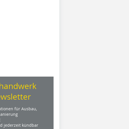
handwerk
wsletter
ationen für Ausbau,
anierung
t
nd jederzeit kündbar