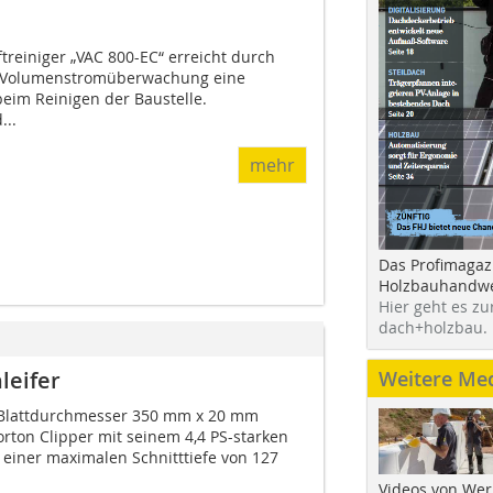
treiniger „VAC 800-EC“ erreicht durch
t Volumenstromüberwachung eine
beim Reinigen der Baustelle.
...
mehr
Das Profimagaz
Holzbauhandwe
Hier geht es zu
dach+holzbau.
Weitere Me
leifer
 Blattdurchmesser 350 mm x 20 mm
ton Clipper mit seinem 4,4 PS-starken
 einer maximalen Schnitttiefe von 127
Videos von Wer