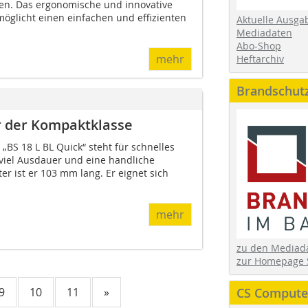
len. Das ergonomische und innovative
öglicht einen einfachen und effizienten
Aktuelle Ausga
Mediadaten
Abo-Shop
mehr
Heftarchiv
Brandschut
r der Kompaktklasse
BS 18 L BL Quick“ steht für schnelles
viel Ausdauer und eine handliche
r ist er 103 mm lang. Er eignet sich
mehr
zu den Media
zur Homepage 
9
10
11
»
CS Computer