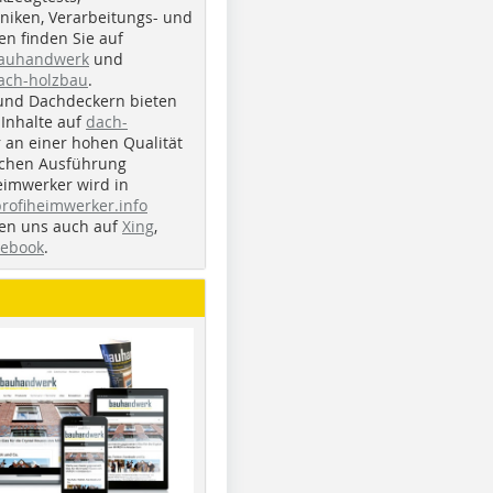
iken, Verarbeitungs- und
n finden Sie auf
bauhandwerk
und
ach-holzbau
.
und Dachdeckern bieten
Inhalte auf
dach-
r an einer hohen Qualität
ichen Ausführung
eimwerker wird in
profiheimwerker.info
nden uns auch auf
Xing
,
cebook
.