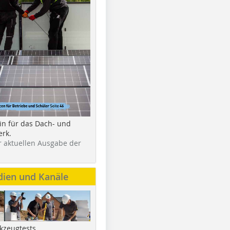
in für das Dach- und
rk.
r aktuellen Ausgabe der
dien und Kanäle
kzeugtests,