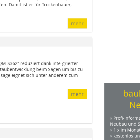
en. Damit ist er für Trockenbauer,
mehr
QM-S362“ reduziert dank inte-grierter
taubentwicklung beim Sägen um bis zu
ensäge eignet sich unter anderem zum
bau
mehr
Ne
» Profi-Inform
Neubau und S
» 1 x im Mona
» kostenlos u