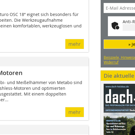
cturo OSC 18“ eignet sich besonders für
beiten. Die Werkzeugaufnahme
Anti-R
t einen komfortablen, werkzeuglosen und
mehr
» J
Beispiele, Hinweis
Widerruf
Motoren
Die aktuell
bi- und Meißelhämmer von Metabo sind
ushless-Motoren und optimierten
gestattet. Mit einem doppelten
er...
mehr