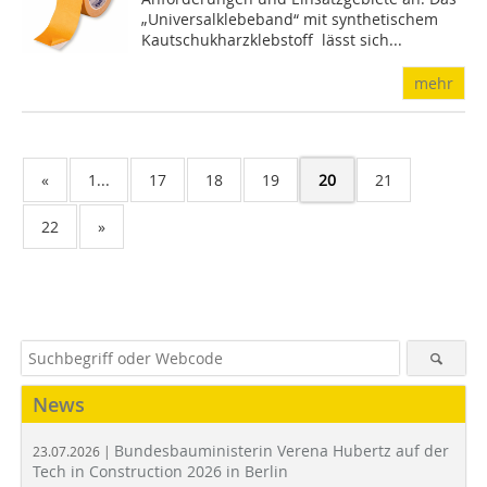
„Univer­sal­klebeband“ mit synthetischem
Kautschukharzklebstoff lässt sich...
mehr
«
1...
17
18
19
20
21
22
»
News
Bundesbauministerin Verena Hubertz auf der
23.07.2026 |
Tech in Construction 2026 in Berlin