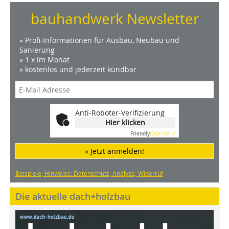
bauhandwerk Newsletter
» Profi-Informationen für Ausbau, Neubau und
Sanierung
» 1 x im Monat
» kostenlos und jederzeit kündbar
Anti-Roboter-Verifizierung
Hier klicken
Friendly
Captcha ⇗
» Jetzt anmelden!
Beispiele, Hinweise: Datenschutz, Analyse, Widerruf
Die aktuelle dach+holzbau