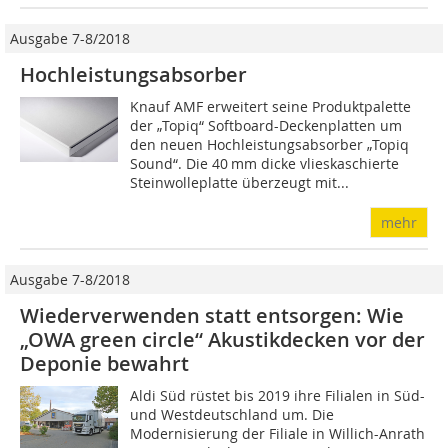
Ausgabe 7-8/2018
Hochleistungsabsorber
Knauf AMF erweitert seine Produkt­palette
der „Topiq“ Softboard-Deckenplatten um
den neuen Hochleistungsabsorber „Topiq
Sound“. Die 40 mm dicke vlies­ka­schier­te
Steinwolleplatte überzeugt mit...
mehr
Ausgabe 7-8/2018
Wiederverwenden statt entsorgen: Wie
„OWA green circle“ Akustikdecken vor der
Deponie bewahrt
Aldi Süd rüstet bis 2019 ihre Filia­len in Süd-
und West­deutschland um. Die
Modernisierung der Filiale in Willich-Anrath