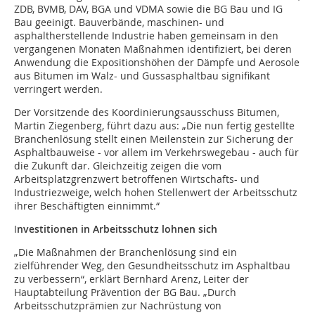
ZDB, BVMB, DAV, BGA und VDMA sowie die BG Bau und IG
Bau geeinigt. Bauverbände, maschinen- und
asphaltherstellende Industrie haben gemeinsam in den
vergangenen Monaten Maßnahmen identifiziert, bei deren
Anwendung die Expositionshöhen der Dämpfe und Aerosole
aus Bitumen im Walz- und Gussasphaltbau signifikant
verringert werden.
Der Vorsitzende des Koordinierungsausschuss Bitumen,
Martin Ziegenberg, führt dazu aus: „Die nun fertig gestellte
Branchenlösung stellt einen Meilenstein zur Sicherung der
Asphaltbauweise - vor allem im Verkehrswegebau - auch für
die Zukunft dar. Gleichzeitig zeigen die vom
Arbeitsplatzgrenzwert betroffenen Wirtschafts- und
Industriezweige, welch hohen Stellenwert der Arbeitsschutz
ihrer Beschäftigten einnimmt.“
I
nvestitionen in Arbeitsschutz lohnen sich
„Die Maßnahmen der Branchenlösung sind ein
zielführender Weg, den Gesundheitsschutz im Asphaltbau
zu verbessern“, erklärt Bernhard Arenz, Leiter der
Hauptabteilung Prävention der BG Bau. „Durch
Arbeitsschutzprämien zur Nachrüstung von