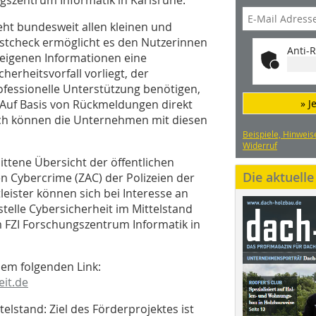
eht bundesweit allen kleinen und
bstcheck ermöglicht es den Nutzerinnen
Anti-R
 eigenen Informationen eine
herheitsvorfall vorliegt, der
rofessionelle Unterstützung benötigen,
 Auf Basis von Rückmeldungen direkt
» J
such können die Unternehmen mit diesen
Beispiele, Hinweis
Widerruf
ittene Übersicht der öffentlichen
Die aktuell
en Cybercrime (ZAC) der Polizeien der
leister können sich bei Interesse an
rstelle Cybersicherheit im Mittelstand
FZI Forschungszentrum Informatik in
 dem folgenden Link:
eit.de
telstand: Ziel des Förderprojektes ist