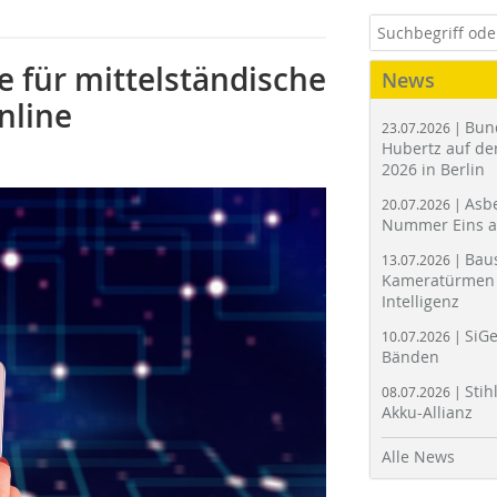
fe für mittelständische
News
nline
Bun
23.07.2026 |
Hubertz auf der
2026 in Berlin
Asbe
20.07.2026 |
Nummer Eins 
Bau
13.07.2026 |
Kameratürmen 
Intelligenz
SiGe
10.07.2026 |
Bänden
Stih
08.07.2026 |
Akku-Allianz
Alle News