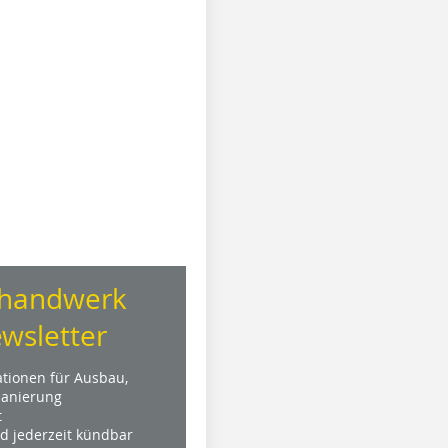
handwerk
wsletter
ationen für Ausbau,
anierung
t
nd jederzeit kündbar