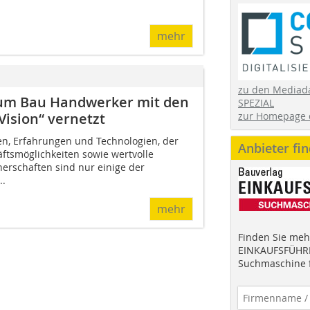
mehr
zu den Mediad
trum Bau Handwerker mit den
SPEZIAL
ision“ vernetzt
zur Homepage 
n, Erfahrungen und Technologien, der
Anbieter fi
tsmöglichkeiten sowie wertvolle
erschaften sind nur einige der
..
mehr
Finden Sie mehr
EINKAUFSFÜHRE
Suchmaschine f