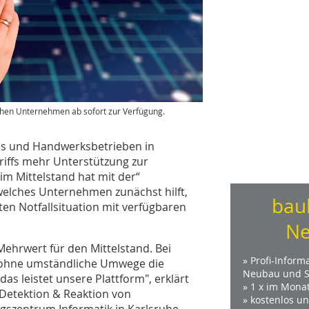
ischen Unternehmen ab sofort zur Verfügung.
ps und Handwerksbetrieben in
riffs mehr Unterstützung zur
im Mittelstand hat mit der“
, welches Unternehmen zunächst hilft,
bau
ten Notfallsituation mit verfügbaren
Ne
Mehrwert für den Mittelstand. Bei
» Profi-Inform
 ohne umständliche Umwege die
Neubau und S
s leistet unsere Plattform", erklärt
» 1 x im Mona
 Detektion & Reaktion von
» kostenlos u
gszentrum Informatik in Karlsruhe.