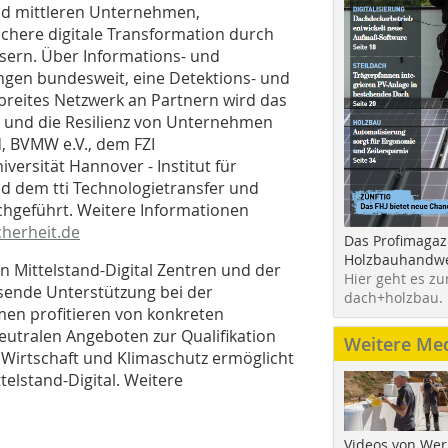
und mittleren Unternehmen,
chere digitale Transformation durch
sern. Über Informations- und
ungen bundesweit, eine Detektions- und
 breites Netzwerk an Partnern wird das
t und die Resilienz von Unternehmen
d, BVMW e.V., dem FZI
versität Hannover - Institut für
 dem tti Technologietransfer und
geführt. Weitere Informationen
cherheit.de
Das Profimagaz
Holzbauhandwe
en Mittelstand-Digital Zentren und der
Hier geht es zu
assende Unterstützung bei der
dach+holzbau.
hmen profitieren von konkreten
eutralen Angeboten zur Qualifikation
Weitere Me
 Wirtschaft und Klimaschutz ermöglicht
elstand-Digital. Weitere
Videos von Wer