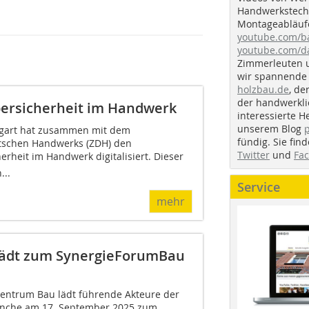
Handwerkstechn
Montageabläufe
youtube.com/
youtube.com/d
Zimmerleuten 
wir spannende 
holzbau.de
, de
der handwerkl
bersicherheit im Handwerk
interessierte H
unserem Blog
tgart hat zusammen mit dem
fündig. Sie fi
tschen Handwerks (ZDH) den
Twitter
und
Fa
rheit im Handwerk digitalisiert. Dieser
...
Service
mehr
 lädt zum SynergieForumBau
 Zentrum Bau lädt führende Akteure der
anche am 17. September 2025 zum