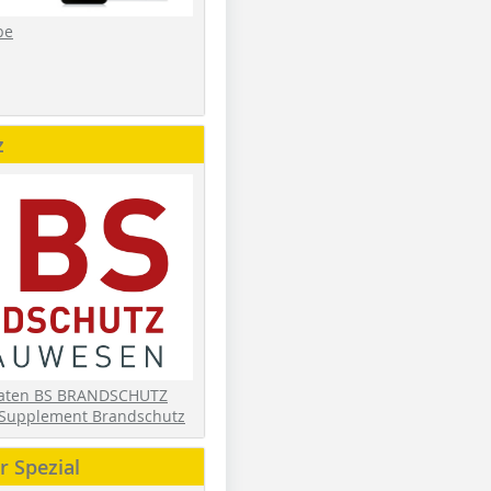
be
z
daten BS BRANDSCHUTZ
Supplement Brandschutz
 Spezial