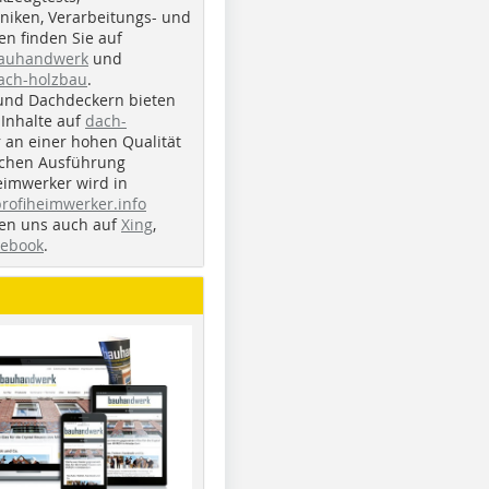
iken, Verarbeitungs- und
n finden Sie auf
bauhandwerk
und
ach-holzbau
.
und Dachdeckern bieten
Inhalte auf
dach-
r an einer hohen Qualität
ichen Ausführung
eimwerker wird in
profiheimwerker.info
nden uns auch auf
Xing
,
cebook
.