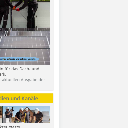
in für das Dach- und
rk.
r aktuellen Ausgabe der
dien und Kanäle
kzeugtests,