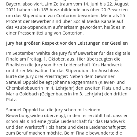
Bayern, absolviert. „Im Zeitraum vom 14. Juni bis 22. August
2021 haben sich 185 Auszubildende aus über 20 Gewerken
um das Stipendium von Contorion beworben. Mehr als 55
Prozent der Bewerber sind über Social-Media-Kanäle auf
das Azubi-Stipendium aufmerksam geworden“, heißt es in
einer Pressemitteilung von Contorion.
Jury hat größten Respekt vor den Leistungen der Gesellen
Im September wählte die Jury fünf Bewerber für das digitale
Finale am Freitag, 1. Oktober, aus. Hier überzeugten die
Finalisten die Jury von ihrer Leidenschaft fürs Handwerk
und ihrer Motivation für das Stipendium. Im Anschluss
kürte die Jury drei Preisträger: Neben dem Gewinner
Samuel Oppold belegt Johanna Riggenmann (Klavier- und
Chembalobauerin im 4. Lehrjahr) den zweiten Platz und Lina
Maria Goldbach (Geigenbauerin im 3. Lehrjahr) den dritten
Platz.
Samuel Oppold hat die Jury schon mit seinem
Bewerbungsvideo überzeugt, in dem er erzählt hat, dass er
schon als Kind eine große Leidenschaft für das Handwerk
und den Werkstoff Holz hatte und diese Leidenschaft jetzt
zum Beruf machen möchte. Beim Finale bewunderte die