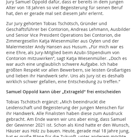
Jury Samuel Oppold dafür, dass er bereits in dem jungen
Alter von 18 Jahren so viel Begeisterung für seinen Beruf
hat, den er gerade mal seit diesem Jahr erlernt.
Zur Jury gehörten Tobias Tschötsch, Gründer und
Geschäftsführer bei Contorion, Andreas Lehmann, Ausbilder
und Senior Vice President Operations bei Contorion, die
Zimmergesellin Katja Wiesenmüller aus Oyten und der
Malermeister Andy Hansen aus Husum. „Für mich war es
eine Ehre, als Jury-Mitglied beim Azubi-Stipendium von
Contorion mitzuwirken”, sagt Katja Wiesenmüller. „Doch es
war auch eine unglaublich schwere Aufgabe. Ich habe
größten Respekt vor allen Bewerbern, sie leisten Großartiges
und lieben ihr Handwerk sehr. Uns als Jury ist es deshalb
wirklich schwer gefallen, eine Entscheidung zu treffen.”
Samuel Oppold kann über „Extrageld“ frei entscheiden
Tobias Tschötsch ergänzt: „Mich beeindruckt die
Leidenschaft und Begeisterung der jungen Menschen für
ihr Handwerk. Alle Finalisten haben diese zum Ausdruck
gebracht. Am Ende waren wir uns aber einig, dass Samuel
der Gewinner 2021 ist. Schon als Kind hatte er den Wunsch,
Häuser aus Holz zu bauen. Heute, gerade mal 18 Jahre jung,
hat er große Pläne für die Zukunft, unter anderem möchte