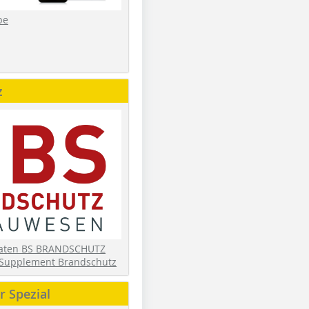
be
z
daten BS BRANDSCHUTZ
Supplement Brandschutz
 Spezial