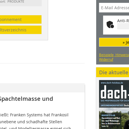
sort: PRODUKTE
bonnement
Anti-R
ltsverzeichnis
» J
Beispiele, Hinweis
Widerruf
Die aktuell
 Spachtelmasse und
hließt: Franken Systems hat Frankosil
m unebene und schadhafte Stellen
htel- und Modelliermasse eignet sich