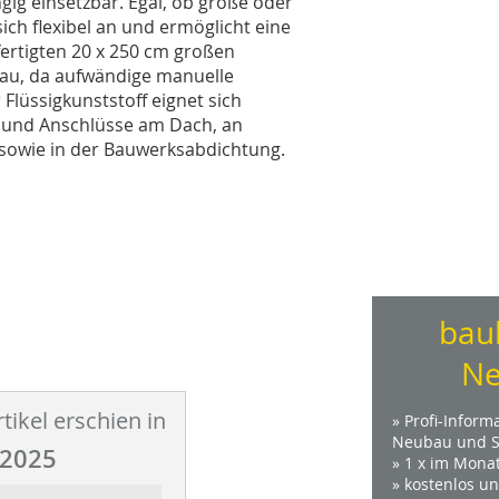
gig einsetzbar. Egal, ob große oder
ich flexibel an und ermöglicht eine
fertigten 20 x 250 cm großen
bau, da aufwändige manuelle
Flüssigkunststoff eignet sich
en und Anschlüsse am Dach, an
sowie in der Bauwerksabdichtung.
bau
Ne
tikel erschien in
» Profi-Inform
Neubau und S
2025
» 1 x im Mona
» kostenlos u