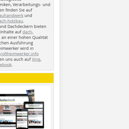
iken, Verarbeitungs- und
n finden Sie auf
bauhandwerk
und
ach-holzbau
.
und Dachdeckern bieten
Inhalte auf
dach-
r an einer hohen Qualität
ichen Ausführung
eimwerker wird in
profiheimwerker.info
nden uns auch auf
Xing
,
cebook
.