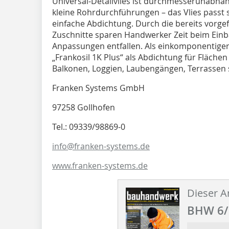
Universal-Detailvlies ist durchmesserunabhän
kleine Rohrdurchführungen – das Vlies passt s
einfache Abdichtung. Durch die bereits vorge
Zuschnitte sparen Handwerker Zeit beim Ein
Anpassungen entfallen. Als einkomponentiger 
„Frankosil 1K Plus“ als Abdichtung für Fläch
Balkonen, Loggien, Laubengängen, Terrassen 
Franken Systems GmbH
97258 Gollhofen
Tel.: 09339/98869-0
info@franken-systems.de
www.franken-systems.de
Dieser Ar
BHW 6/