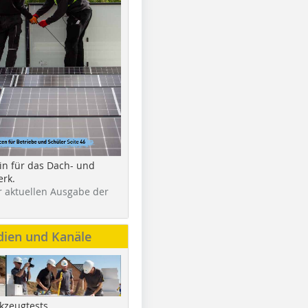
in für das Dach- und
rk.
r aktuellen Ausgabe der
dien und Kanäle
kzeugtests,