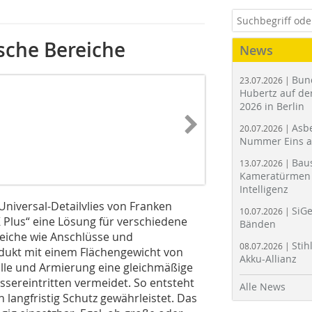
ische Bereiche
News
Bun
23.07.2026 |
Hubertz auf der
2026 in Berlin
Asbe
20.07.2026 |
Nummer Eins 
Bau
13.07.2026 |
Kameratürmen 
Intelligenz
niversal-Detailvlies von Franken
SiGe
10.07.2026 |
K Plus“ eine Lösung für verschiedene
Bänden
reiche wie Anschlüsse und
Stih
08.07.2026 |
odukt mit einem Flächengewicht von
Akku-Allianz
olle und Armierung eine gleichmäßige
ssereintritten vermeidet. So entsteht
Alle News
 langfristig Schutz gewährleistet. Das