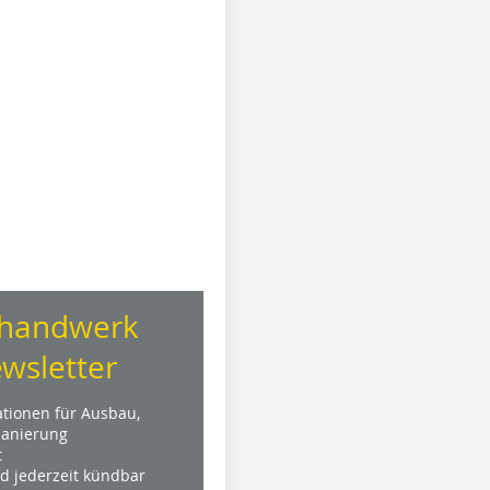
handwerk
wsletter
ationen für Ausbau,
anierung
t
nd jederzeit kündbar