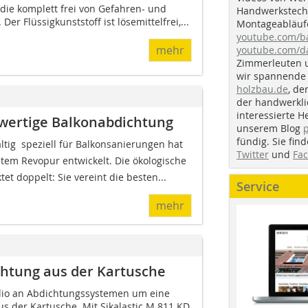
die komplett frei von Gefahren- und
Handwerkstechn
Der Flüssigkunststoff ist lösemittelfrei,...
Montageabläufe
youtube.com/
mehr
youtube.com/d
Zimmerleuten 
wir spannende 
holzbau.de
, de
der handwerkl
interessierte H
wertige Balkonabdichtung
unserem Blog
fündig. Sie fi
ältig  speziell für Balkonsanierungen hat
Twitter
und
Fa
em Revopur entwickelt. Die ökologische
t doppelt: Sie vereint die besten...
Service
mehr
ichtung aus der Kartusche
folio an Abdichtungssystemen um eine
s der Kartusche. Mit Sikalastic M 811 KD