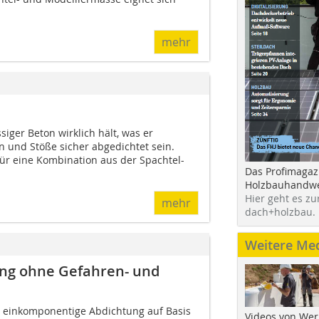
mehr
ger Beton wirklich hält, was er
n und Stöße sicher abgedichtet sein.
ür eine Kombination aus der Spachtel-
Das Profimagaz
Holzbauhandwe
Hier geht es zu
mehr
dach+holzbau.
Weitere Me
ng ohne Gefahren- und
eine einkomponentige Abdichtung auf Basis
Videos von Wer