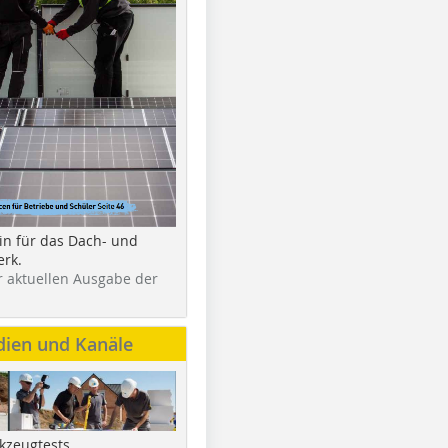
in für das Dach- und
rk.
r aktuellen Ausgabe der
dien und Kanäle
kzeugtests,