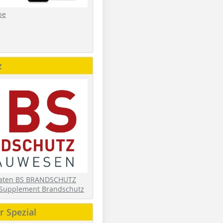
be
z
daten BS BRANDSCHUTZ
Supplement Brandschutz
 Spezial