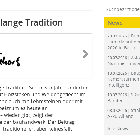
lange Tradition
News
Bun
23.07.2026 |
Hubertz auf der
2026 in Berlin
Asbe
20.07.2026 |
Nummer Eins 
Bau
13.07.2026 |
Kameratürmen 
Intelligenz
ge Tradition. Schon vor Jahrhunderten
f Holzstaken und Weidengeflecht im
SiGe
10.07.2026 |
Bänden
ache auch mit Lehmsteinen oder mit
Spektrum es heute an
Stih
08.07.2026 |
 wieder gibt, zeigt der
Akku-Allianz
be der bauhandwerk. Der Beitrag
raditioneller, aber keinesfalls
Alle News