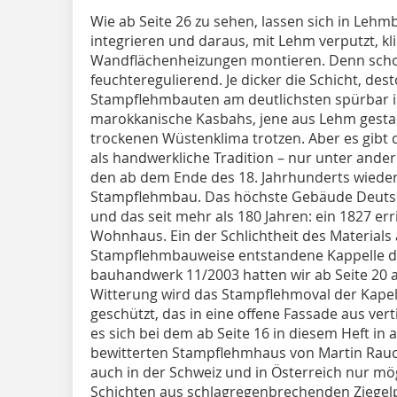
Wie ab Seite 26 zu sehen, lassen sich in Leh
integrieren und daraus, mit Lehm verputzt, k
Wandflächenheizungen montieren. Denn scho
feuchteregulierend. Je dicker die Schicht, dest
Stampflehmbauten am deutlichsten spürbar ist
marokkanische Kasbahs, jene aus Lehm gest
trockenen Wüstenklima trotzen. Aber es gib
als handwerkliche Tradition – nur unter an
den ab dem Ende des 18. Jahrhunderts wiede
Stampflehmbau. Das höchste Gebäude Deutsch
und das seit mehr als 180 Jahren: ein 1827 er
Wohnhaus. Ein der Schlichtheit des Materials
Stampflehmbauweise entstandene Kappelle der
bauhandwerk 11/2003 hatten wir ab Seite 20 a
Witterung wird das Stampflehmoval der Kape
geschützt, das in eine offene Fassade aus ver
es sich bei dem ab Seite 16 in diesem Heft in a
bewitterten Stampflehmhaus von Martin Rauch 
auch in der Schweiz und in Österreich nur mö
Schichten aus schlagregenbrechenden Ziegelp