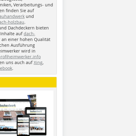
iken, Verarbeitungs- und
n finden Sie auf
bauhandwerk
und
ach-holzbau
.
und Dachdeckern bieten
Inhalte auf
dach-
r an einer hohen Qualität
ichen Ausführung
eimwerker wird in
profiheimwerker.info
nden uns auch auf
Xing
,
cebook
.