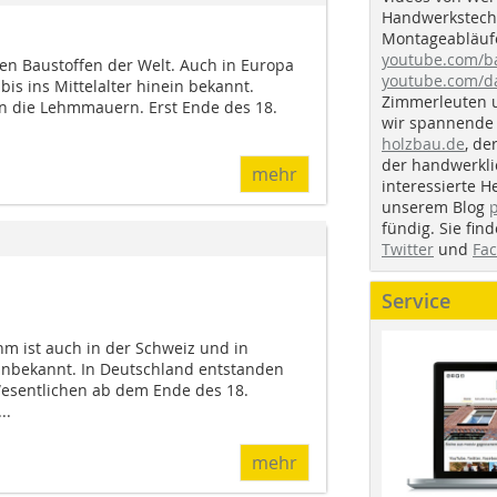
Handwerkstechn
Montageabläufe
youtube.com/
ten Baustoffen der Welt. Auch in Europa
youtube.com/d
is ins Mittelalter hinein bekannt.
Zimmerleuten 
n die Lehmmauern. Erst Ende des 18.
wir spannende 
holzbau.de
, de
der handwerkl
mehr
interessierte H
unserem Blog
fündig. Sie fi
Twitter
und
Fa
Service
m ist auch in der Schweiz und in
unbekannt. In Deutschland entstanden
sentlichen ab dem Ende des 18.
..
mehr