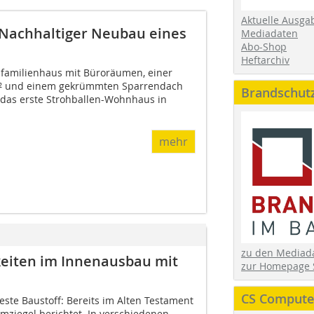
Aktuelle Ausga
 Nachhaltiger Neubau eines
Mediadaten
Abo-Shop
Heftarchiv
familienhaus mit Büroräumen, einer
m² und einem gekrümmten Sparrendach
Brandschut
das erste Strohballen-Wohnhaus in
mehr
zu den Media
keiten im Innenausbau mit
zur Homepage 
CS Computer
teste Baustoff: Bereits im Alten Testament
ziegel berichtet. In verschiedenen