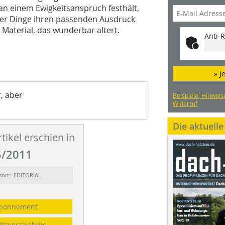
 an einem Ewigkeitsanspruch festhält,
er Dinge ihren passenden Ausdruck
n Material, das wunderbar altert.
Anti-R
» J
r, aber
Beispiele, Hinweis
Widerruf
Die aktuell
tikel erschien in
/2011
sort: EDITORIAL
bonnement
ltsverzeichnis