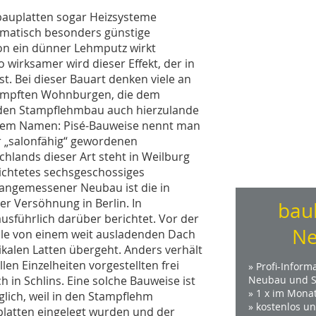
mbauplatten sogar Heizsysteme
limatisch besonders günstige
n ein dünner Lehmputz wirkt
o wirksamer wird dieser Effekt, der in
. Bei dieser Bauart denken viele an
ampften Wohnburgen, die dem
t den Stampflehmbau auch hierzulande
derem Namen: Pisé-Bauweise nennt man
r „salonfähig“ gewordenen
lands dieser Art steht in Weilburg
richtetes sechsgeschossiges
 angemessener Neubau ist die in
 Versöhnung in Berlin. In
bau
usführlich darüber berichtet. Vor der
Ne
lle von einem weit ausladenden Dach
tikalen Latten übergeht. Anders verhält
llen Einzelheiten vorgestellten frei
» Profi-Inform
in Schlins. Eine solche Bauweise ist
Neubau und S
» 1 x im Mona
glich, weil in den Stampflehm
» kostenlos u
latten eingelegt wurden und der