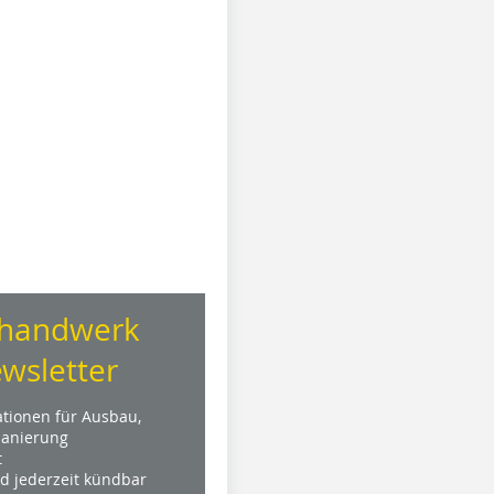
handwerk
wsletter
ationen für Ausbau,
anierung
t
nd jederzeit kündbar