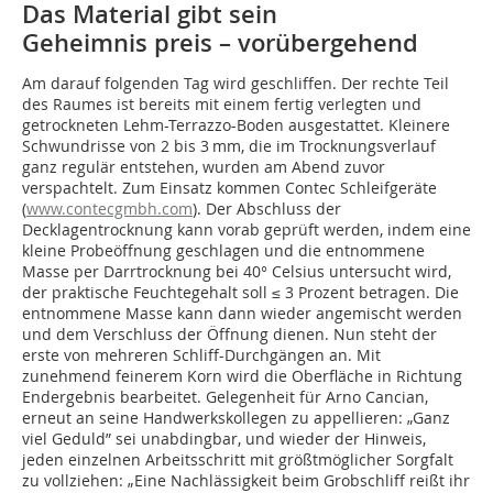
Das Material gibt sein
Geheimnis preis – vorübergehend
Am darauf folgenden Tag wird geschliffen. Der rechte Teil
des Raumes ist bereits mit einem fertig verlegten und
getrockneten Lehm-Terrazzo-Boden ausgestattet. Kleinere
Schwundrisse von 2 bis 3 mm, die im Trocknungsverlauf
ganz regulär entstehen, wurden am Abend zuvor
verspachtelt. Zum Einsatz kommen Contec Schleifgeräte
(
www.contecgmbh.com
). Der Abschluss der
Decklagentrocknung kann vorab geprüft werden, indem eine
kleine Probeöffnung geschlagen und die entnommene
Masse per Darrtrocknung bei 40° Celsius untersucht wird,
der praktische Feuchtegehalt soll ≤ 3 Prozent betragen. Die
entnommene Masse kann dann wieder angemischt werden
und dem Verschluss der Öffnung dienen. Nun steht der
erste von mehreren Schliff-Durch­gängen an. Mit
zunehmend feinerem Korn wird die Oberfläche in Richtung
Endergebnis bearbeitet. Gelegenheit für Arno Cancian,
erneut an seine Handwerkskollegen zu appellieren: „Ganz
viel Geduld” sei unabdingbar, und wieder der Hinweis,
jeden einzelnen Arbeitsschritt mit größtmöglicher Sorgfalt
zu vollziehen: „Eine Nachlässigkeit beim Grobschliff reißt ihr