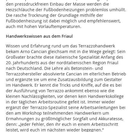
den pressdruckfreien Einbau der Masse werden die
Heizschläuche der Fußbodenheizungen problemlos umhüllt.
Die rasche Trocknung der Grundlage mithilfe der
Fußbodenheizung ist dabei möglich und empfehlenswert,
auch mit hohen Vorlauftemperaturen.
Handwerkswissen aus dem Friaul
Wissen und Erfahrung rund um das Terrazzohandwerk
bekam Arno Cancian gleichsam mit in die Wiege gelegt: Sein
Großvater brachte diese italienische Spezialität Anfang des
20. Jahrhunderts aus der norditalienischen Region Friaul
nach Deutschland. Die Lehre als Betonstein- und
Terrazzohersteller absolvierte Cancian im elterlichen Betrieb
und ergänzte sie um eine Zusatzausbildung zum Gestalter
im Handwerk. Er kennt die Tricks und Kniffe, auf die es bei
der Ausführung von Terrazzo ankommt ebenso wie die
kleinen Nachlässigkeiten, vor denen kein Handwerkskollege
in der täglichen Arbeitsroutine gefeit ist. Immer wieder
ergänzt der Terrazzo-Spezialist seine Arbeitsanleitungen bei
den am Workshop teilnehmenden Handwerkern um
Ermahnungen zu größtmöglicher Sorgfalt und Akkuratesse,
denn: „Jeder Fehler, den ihr euch in einem Arbeitsschritt
leistet, wird euch im nächsten wieder begegnen.”