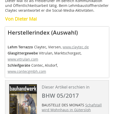
Dieter Mai ist als Freiberufler im Bereich Kommunikation
und Öffentlichkeitsarbeit tätig. Beim Lehmbaustoffhersteller
Claytec verantwortet er die Social-Media-Aktivitäten.
Von Dieter Mai
Herstellerindex (Auswahl)
Lehm Terrazzo
Claytec, Viersen,
www.claytec.de
Glasgittergewebe
Vitrulan, Marktschorgast,
www.vitrulan.com
Schleifgeräte
Contec, Alsdorf,
www.contecgmbh.com
Dieser Artikel erschien in
BHW 05/2017
BAUSTELLE DES MONATS
Schafstall
wird Wohnhaus in Gütersloh