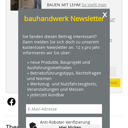
BAUEN MIT LEHM
So stellt man
Terrazzo aus Lehm her
x
bauhandwerk Newsletter
TROCKENBAU
Wie die „Weiße Haut“
der Elbphilharmonie entstand
WDVS + DÄMMUNG
Schnittstelle
Sie fanden diesen Beitrag interessant?
Sockel und Anschlussdetails beim
Dann melden Sie sich doch zu unserem
WDVS
kostenlosen Newsletter an. 12 x pro Jahr
informieren wir Sie über:
ZÜNFTIG
Frauen in der
bauhandwerklichen Ausbildung
» neue Produkte, Bauprojekt und
Ausführungsmethoden
Ressort: BAUEN MIT LEHM
» Betriebsführungstipps, Rechtsfragen
und Normen
Abonnement
Inhaltsverzeichnis
» Werkzeug- und Nutzfahrzeugtests,
Veranstaltungen und Messen
» jederzeit kündbar
Anti-Roboter-Verifizierung
Thematisch passende Artikel:
Hier klicken