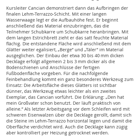
Kursleiter Cancian demonstriert dann das Aufbringen der
finalen Lehm-Terrazzo-Schicht. Mit einer langen
Wasserwaage legt er die Aufbauhöhe fest. Er beginnt
anschließend das Material einzubringen, das die
Teilnehmer Schubkarre um Schubkarre heranbringen. Mit
dem langen Estrichbrett zieht er das satt feuchte Material
flächig. Die entstandene Fläche wird anschließend mit dem
Glätter weiter egalisiert, „Berge” und „Täler” im Material
ausgeglichen. Der Einbau der etwa 30 bis 40 mm dicken
Decklage erfolgt allgemein 2 bis 3 mm dicker als die
Bodenschienen und Anschlüsse der fertigen
Fußbodenfläche vorgeben. Für die nachfolgende
Feinbehandlung kommt ein ganz besonderes Werkzeug zum
Einsatz: Die Arbeitsfläche dieses Glätters ist sichtbar
dünner, das Werkzeug etwas leichter als ein zweites
Exemplar, das Cancian vorführt. Die Erklärung: „Den hat
mein Großvater schon benutzt. Der läuft praktisch von
alleine.” Als letzter Arbeitsgang vor dem Schleifen wird mit
schweren Eisenwalzen über die Decklage gerollt, damit sich
die Steine im Lehm-Terrazzo horizontal legen und damit die
Oberfläche verdichtet wird. Auch die Decklage kann zügig
aber kontrolliert per Heizung getrocknet werden.