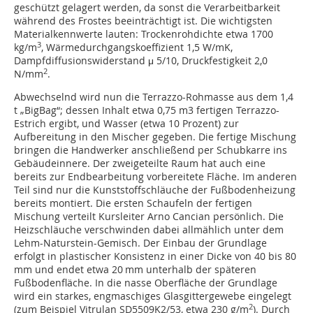
geschützt gelagert werden, da sonst die Verarbeitbarkeit
während des Frostes beeinträchtigt ist. Die wichtigsten
Materialkennwerte lauten: Trockenrohdichte etwa 1700
3
kg/m
, Wärmedurchgangskoeffizient 1,5 W/mK,
Dampfdiffusionswiderstand μ 5/10, Druckfestigkeit 2,0
2
N/mm
.
Abwechselnd wird nun die Terrazzo-Rohmasse aus dem 1,4
t „BigBag“; dessen Inhalt etwa 0,75 m3 fertigen Terrazzo-
Estrich ergibt, und Wasser (etwa 10 Prozent) zur
Aufbereitung in den Mischer gegeben. Die fertige Mischung
bringen die Handwerker anschließend per Schubkarre ins
Gebäudeinnere. Der zweigeteilte Raum hat auch eine
bereits zur Endbearbeitung vorbereitete Fläche. Im anderen
Teil sind nur die Kunststoffschläuche der Fußbodenheizung
bereits montiert. Die ersten Schaufeln der fertigen
Mischung verteilt Kursleiter Arno Cancian persönlich. Die
Heizschläuche verschwinden dabei allmählich unter dem
Lehm-Naturstein-Gemisch. Der Einbau der Grundlage
erfolgt in plastischer Konsistenz in einer Dicke von 40 bis 80
mm und endet etwa 20 mm unterhalb der späteren
Fußbodenfläche. In die nasse Oberfläche der Grundlage
wird ein starkes, engmaschiges Glasgittergewebe eingelegt
2
(zum Beispiel Vitrulan SD5509K2/53, etwa 230 g/m
). Durch