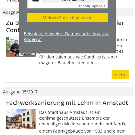
Friendly
Captcha ⇗
Ausgabe 09/2017
Melden Sie sich jetzt an!
Zu Besuch beim Lehmbaustoffhersteller
Conluto in Blomberg
Beispiele, Hinweise: Datenschutz, Analyse,
Widerruf
Wer den Lehmbaustoffhersteller Conluto in
Blomberg besucht, dem fällt zunächst ein
großer Berg Sand auf. Zumindest sieht es
für den Laien aus wie Sand, es ist aber
magerer Baulehm, den der...
mehr
Ausgabe 05/2017
Fachwerksanierung mit Lehm in Arnstadt
Das Stadthaus Arnstadt ist ein
denkmalgeschütztes Ensemble der
ehemaligen Möllerschen Handschuhfabrik,
einem Fabrikgebäude von 1903 und einem