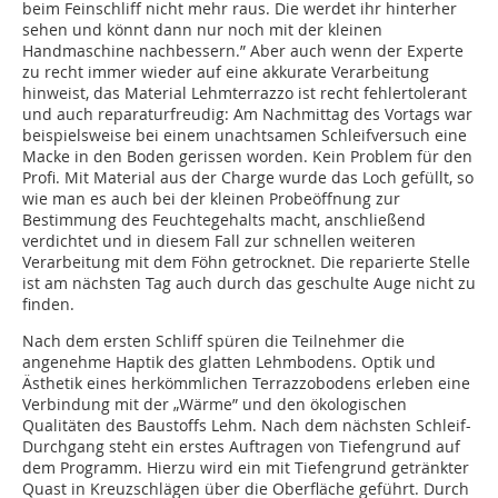
beim Feinschliff nicht mehr raus. Die werdet ihr hinterher
sehen und könnt dann nur noch mit der kleinen
Handmaschine nachbessern.” Aber auch wenn der Experte
zu recht immer wieder auf eine akkurate Verarbeitung
hinweist, das Material Lehmterrazzo ist recht fehlertolerant
und auch reparaturfreudig: Am Nachmittag des Vortags war
beispielsweise bei einem unachtsamen Schleifversuch eine
Macke in den Boden gerissen worden. Kein Problem für den
Profi. Mit Material aus der Charge wurde das Loch gefüllt, so
wie man es auch bei der kleinen Probeöffnung zur
Bestimmung des Feuchtegehalts macht, anschließend
verdichtet und in diesem Fall zur schnellen weiteren
Verarbeitung mit dem Föhn getrocknet. Die reparierte Stelle
ist am nächsten Tag auch durch das geschulte Auge nicht zu
finden.
Nach dem ersten Schliff spüren die Teilnehmer die
angenehme Haptik des glatten Lehmbodens. Optik und
Ästhetik eines herkömmlichen Terrazzobodens erleben eine
Verbindung mit der „Wärme” und den ökologischen
Qualitäten des Baustoffs Lehm. Nach dem nächsten Schleif-
Durchgang steht ein erstes Auftragen von Tiefengrund auf
dem Programm. Hierzu wird ein mit Tiefengrund getränkter
Quast in Kreuzschlägen über die Oberfläche geführt. Durch