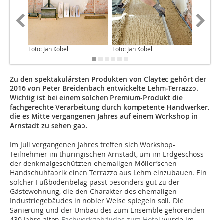
Foto: Jan Kobel
Foto: Jan Kobel
Foto: Ja
Zu den spektakulärsten Produkten von Claytec gehört der
2016 von Peter Breidenbach entwickelte Lehm-Terrazzo.
Wichtig ist bei einem solchen Premium-Produkt die
fachgerechte Verarbeitung durch kompetente Handwerker,
die es Mitte vergangenen Jahres auf einem Workshop in
Arnstadt zu sehen gab.
Im Juli vergangenen Jahres treffen sich Workshop-
Teilnehmer im thüringischen Arnstadt, um im Erd­ge­schoss
der denkmalgeschützten ehemaligen Möller’­schen
Handschuhfabrik einen Terrazzo aus Lehm einzubauen. Ein
solcher Fußbodenbelag passt besonders gut zu der
Gästewohnung, die den Charakter des ehemaligen
Industriegebäudes in nobler ­Weise spiegeln soll. Die
Sanierung und der Umbau des zum Ensemble gehörenden
430 Jahre alten
Fachwerk­gebäudes zum Hotel
wurde im