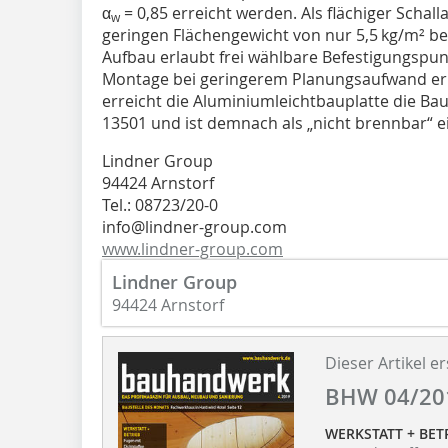
α
= 0,85 erreicht werden. Als flächiger Schall
w
geringen Flächengewicht von nur 5,5 kg/m² bes
Aufbau erlaubt frei wählbare Befestigungspu
Montage bei geringerem Planungsaufwand er
erreicht die Aluminiumleichtbauplatte die Bau
13501 und ist demnach als „nicht brennbar“ e
Lindner Group
94424 Arnstorf
Tel.: 08723/20-0
info@lindner-group.com
www.lindner-group.com
Lindner Group
94424 Arnstorf
Dieser Artikel er
BHW 04/20
WERKSTATT + BET