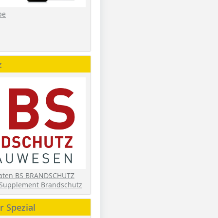
be
z
daten BS BRANDSCHUTZ
Supplement Brandschutz
 Spezial