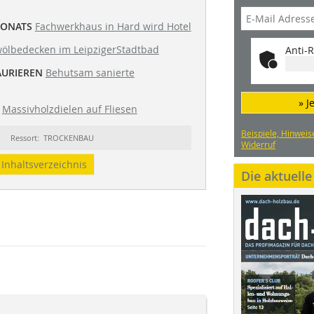
MONATS
Fachwerkhaus in Hard wird Hotel
ölbedecken im LeipzigerStadtbad
Anti-R
AURIEREN
Behutsam sanierte
» J
Massivholzdielen auf Fliesen
Beispiele, Hinweis
Ressort: TROCKENBAU
Widerruf
Inhaltsverzeichnis
Die aktuell