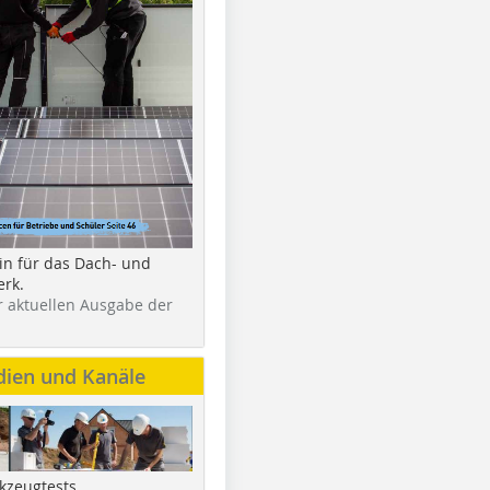
in für das Dach- und
rk.
r aktuellen Ausgabe der
dien und Kanäle
kzeugtests,