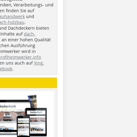
iken, Verarbeitungs- und
n finden Sie auf
bauhandwerk
und
ach-holzbau
.
und Dachdeckern bieten
Inhalte auf
dach-
r an einer hohen Qualität
ichen Ausführung
eimwerker wird in
profiheimwerker.info
nden uns auch auf
Xing
,
cebook
.