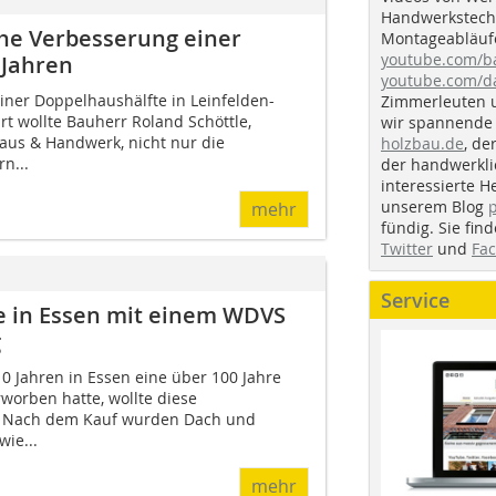
Handwerkstechn
che Verbesserung einer
Montageabläufe
youtube.com/
 Jahren
youtube.com/d
iner Doppelhaushälfte in Leinfelden-
Zimmerleuten 
rt wollte Bauherr Roland Schöttle,
wir spannende 
aus & Handwerk, nicht nur die
holzbau.de
, de
n...
der handwerkl
interessierte H
unserem Blog
mehr
fündig. Sie fi
Twitter
und
Fa
Service
e in Essen mit einem WDVS
g
 10 Jahren in Essen eine über 100 Jahre
worben hatte, ­wollte diese
. Nach dem Kauf wurden Dach und
ie...
mehr