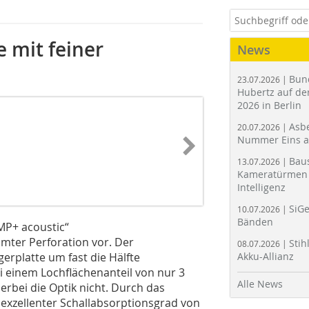
 mit feiner
News
Bun
23.07.2026 |
Hubertz auf der
2026 in Berlin
Asbe
20.07.2026 |
Nummer Eins 
Bau
13.07.2026 |
Kameratürmen 
Intelligenz
SiGe
10.07.2026 |
Bänden
OMP+ acoustic“
mter Perforation vor. Der
Stih
08.07.2026 |
erplatte um fast die Hälfte
Akku-Allianz
 einem Lochflächenanteil von nur 3
Alle News
erbei die Optik nicht. Durch das
exzellenter Schallabsorptionsgrad von