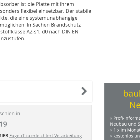
absorber ist die Platte mit ihrem
onders flexibel einsetzbar. Der stabile
nkte, die eine systemunabhängige
möglichen. In Sachen Brandschutz
stoffklasse A2-s1, d0 nach DIN EN
inzustufen.
bau
Ne
schien in
» Profi-Inform
19
Neubau und S
» 1 x im Mona
RIEB
FugenTrio erleichtert Verarbeitung
» kostenlos u