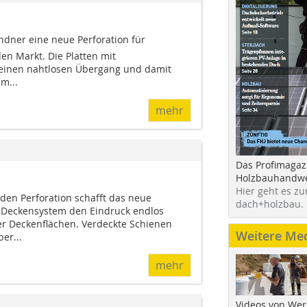
indner eine neue Perforation für
en Markt. Die Platten mit
 einen nahtlosen Übergang und damit
m...
mehr
Das Profimagaz
Holzbauhandwe
Hier geht es zu
en Perforation schafft das neue
dach+holzbau.
k-Deckensystem den Eindruck endlos
r Deckenflächen. Verdeckte Schienen
Weitere Me
er...
mehr
Videos von Wer