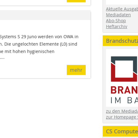
Aktuelle Ausga
Mediadaten
Abo-Shop
Heftarchiv
Systems S 29 Juno werden von OWA in
Brandschut
. Die ungelochten Elemente (L0) sind
e mit hohen hygienischen
...
mehr
zu den Media
zur Homepage 
CS Computer