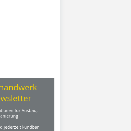
handwerk
wsletter
ationen für Ausbau,
anierung
t
nd jederzeit kündbar