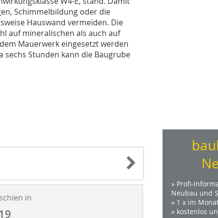
nwirkungsklasse W4-E, stand. Damit
gen, Schimmelbildung oder die
gsweise Hauswand vermeiden. Die
 auf mineralischen als auch auf
f dem Mauerwerk eingesetzt werden
twa sechs Stunden kann die Baugrube
bau
Ne
» Profi-Inform
Neubau und S
schien in
» 1 x im Mona
19
» kostenlos u