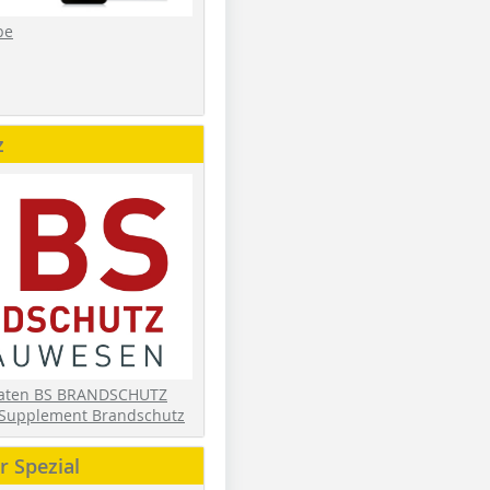
be
z
daten BS BRANDSCHUTZ
Supplement Brandschutz
 Spezial