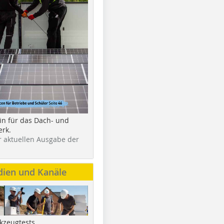
in für das Dach- und
rk.
r aktuellen Ausgabe der
dien und Kanäle
kzeugtests,