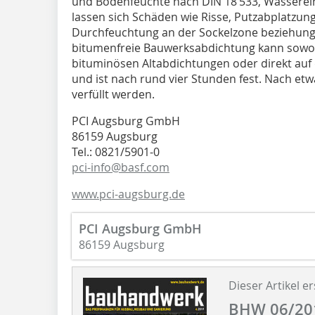
und Bodenfeuchte nach DIN 18 533, Wasserei
lassen sich Schäden wie Risse, Putzabplatzun
Durchfeuchtung an der Sockelzone beziehun
bitumenfreie Bauwerksabdichtung kann sowohl
bituminösen Altabdichtungen oder direkt au
und ist nach rund vier Stunden fest. Nach e
verfüllt werden.
PCI Augsburg GmbH
86159 Augsburg
Tel.: 0821/5901-0
pci-info@basf.com
www.pci-augsburg.de
PCI Augsburg GmbH
86159 Augsburg
Dieser Artikel er
BHW 06/20