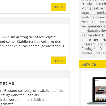
Handwerkstechn
mehr
Montageabläufe
youtube.com/
youtube.com/d
Zimmerleuten 
wir spannende 
holzbau.de
, de
der handwerkl
08/09 im Auftrag der Stadt Leipzig
interessierte H
und seiner Stahlbetonbauweise zu den
unserem Blog
en jener Zeit. Das ehemalige Messehaus
fündig. Sie fi
Twitter
und
Fa
mehr
Service
native
 Bestand sollten grundsätzlich auf der
r zugewandten Seite als
rebt werden. Innerstädtische
elhafte...