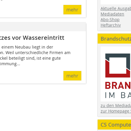
Aktuelle Ausga
mehr
Mediadaten
Abo-Shop
Heftarchiv
es vor Wassereintritt
Brandschut
 einem Neubau liegt in der
on. Weil unterschiedliche Firmen am
el beteiligt sind, ist eine gute
timmung...
mehr
zu den Media
zur Homepage 
CS Computer