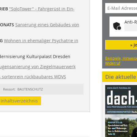
RIEB
"SoloTower" - Fahrgerüst in Ein-
Anti-R
MONATS
Sanierung eines Gebäudes von
G
Wohnen in ehemaliger Psychatrie in
» J
rnisierung Kulturpalast Dresden
Beispiele, Hinweis
Widerruf
ugensanierung von Ziegelmauerwerk
Die aktuell
s sortenrein rückbaubares WDVS
Ressort: BAUTENSCHUTZ
Inhaltsverzeichnis