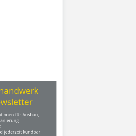
handwerk
wsletter
ationen für Ausbau,
anierung
t
nd jederzeit kündbar