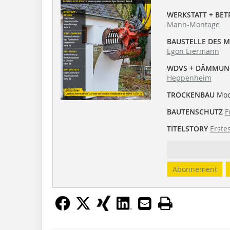
WERKSTATT + BET
Mann-Montage
BAUSTELLE DES 
Egon Eiermann
WDVS + DÄMMUN
Heppenheim
TROCKENBAU
Mode
BAUTENSCHUTZ
F
TITELSTORY
Erste
Abonnement