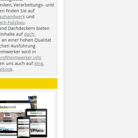
iken, Verarbeitungs- und
n finden Sie auf
bauhandwerk
und
ach-holzbau
.
und Dachdeckern bieten
Inhalte auf
dach-
r an einer hohen Qualität
ichen Ausführung
eimwerker wird in
profiheimwerker.info
nden uns auch auf
Xing
,
cebook
.