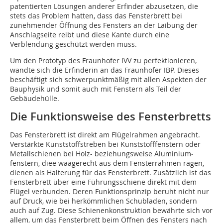
patentierten Lösungen anderer Erfinder abzusetzen, die
stets das Problem hatten, dass das Fensterbrett bei
zunehmender Öffnung des Fensters an der Laibung der
Anschlagseite reibt und diese Kante durch eine
Verblendung geschützt werden muss.
Um den Prototyp des Fraunhofer IVV zu perfektionieren,
wandte sich die Erfinderin an das Fraunhofer IBP. Dieses
beschäftigt sich schwerpunktmäßig mit allen Aspekten der
Bauphysik und somit auch mit Fenstern als Teil der
Gebäudehülle.
Die Funktionsweise des Fensterbretts
Das Fensterbrett ist direkt am Flügelrahmen angebracht.
Verstärkte Kunststoffstreben bei Kunst­stofffenstern oder
Metallschienen bei Holz- beziehungsweise Alumini­um­
fenstern, diee waagerecht aus dem Fenster­rahmen ragen,
dienen als Halterung für das Fensterbrett. Zusätzlich ist das
Fensterbrett über eine Führungs­schiene direkt mit dem
Flügel verbunden. Deren Funktionsprinzip beruht nicht nur
auf Druck, wie bei herkömmlichen Schubladen, sondern
auch auf Zug. Diese Schienenkonstruktion bewährte sich vor
allem, um das Fensterbrett beim Öffnen des Fensters nach