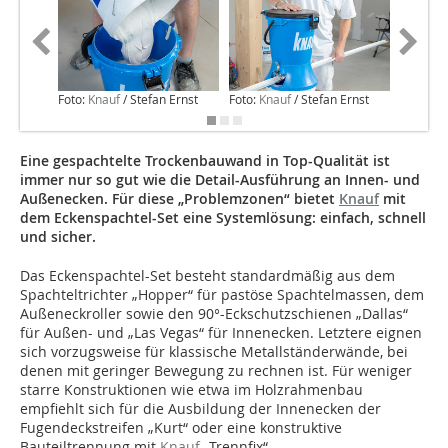
Foto:
Knauf
/ Stefan Ernst
Foto:
Knauf
/ Stefan Ernst
Foto:
Kn
Eine gespachtelte Trockenbauwand in Top-Qualität ist
immer nur so gut wie die Detail-Ausführung an Innen- und
Außenecken. Für diese „Problemzonen“ bietet
Knauf
mit
dem Eckenspachtel-Set eine Systemlösung: einfach, schnell
und sicher.
Das Eckenspachtel-Set besteht standardmäßig aus dem
Spachteltrichter „Hopper“ für pastöse Spachtelmassen, dem
Außeneckroller sowie den 90°-Eckschutzschienen „Dallas“
für Außen- und „Las Vegas“ für Innenecken. Letztere eignen
sich vorzugsweise für klassische Metallständerwände, bei
denen mit geringer Bewegung zu rechnen ist. Für weniger
starre Konstruktionen wie etwa im Holzrahmenbau
empfiehlt sich für die Ausbildung der Innenecken der
Fugendeckstreifen „Kurt“ oder eine konstruktive
Bauteiltrennung mit
Knauf
„Trennfix“.