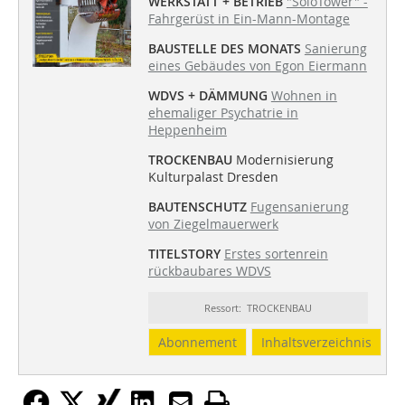
WERKSTATT + BETRIEB
"SoloTower" -
Fahrgerüst in Ein-Mann-Montage
BAUSTELLE DES MONATS
Sanierung
eines Gebäudes von Egon Eiermann
WDVS + DÄMMUNG
Wohnen in
ehemaliger Psychatrie in
Heppenheim
TROCKENBAU
Modernisierung
Kulturpalast Dresden
BAUTENSCHUTZ
Fugensanierung
von Ziegelmauerwerk
TITELSTORY
Erstes sortenrein
rückbaubares WDVS
Ressort: TROCKENBAU
Abonnement
Inhaltsverzeichnis