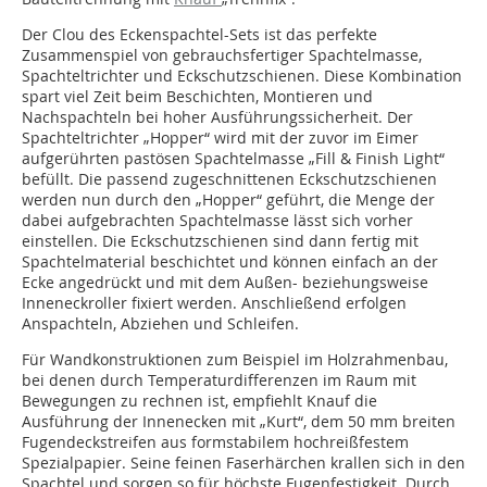
Der Clou des Eckenspachtel-Sets ist das perfekte
Zusammenspiel von gebrauchsfertiger Spachtelmasse,
Spachteltrichter und Eckschutzschienen. Diese Kombination
spart viel Zeit beim Beschichten, Montieren und
Nachspachteln bei hoher Ausführungssicherheit. Der
Spachteltrichter „Hopper“ wird mit der zuvor im Eimer
aufgerührten pastösen Spachtelmasse „Fill & Finish Light“
befüllt. Die passend zugeschnittenen Eckschutzschienen
werden nun durch den „Hopper“ geführt, die Menge der
dabei aufgebrachten Spachtelmasse lässt sich vorher
einstellen. Die Eckschutzschienen sind dann fertig mit
Spachtelmaterial beschichtet und können einfach an der
Ecke angedrückt und mit dem Außen- beziehungsweise
Inneneckroller fixiert werden. Anschließend erfolgen
Anspachteln, Abziehen und Schleifen.
Für Wandkonstruktionen zum Beispiel im Holzrahmenbau,
bei denen durch Temperaturdifferenzen im Raum mit
Bewegungen zu rechnen ist, empfiehlt Knauf die
Ausführung der Innenecken mit „Kurt“, dem 50 mm breiten
Fugendeckstreifen aus formstabilem hochreißfestem
Spezialpapier. Seine feinen Faserhärchen krallen sich in den
Spachtel und sorgen so für höchste Fugenfestigkeit. Durch