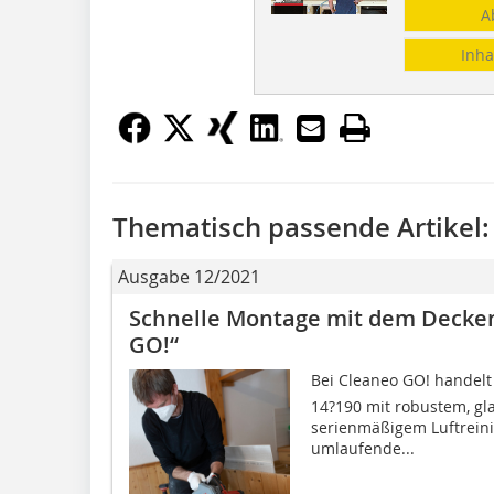
A
Inha
Thematisch passende Artikel:
Ausgabe 12/2021
Schnelle Montage mit dem Decke
GO!“
Bei Cleaneo GO! handel
14?190 mit robustem, gl
serienmäßigem Luftreini
umlaufende...