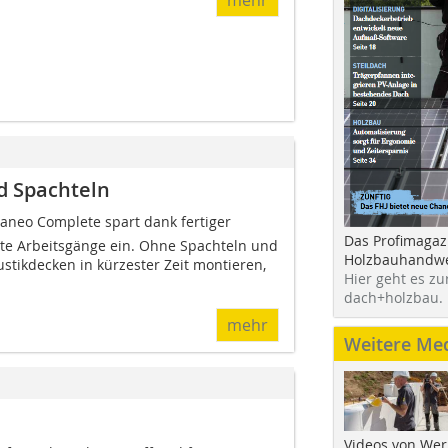
d Spachteln
eaneo Complete spart dank fertiger
Das Profimagaz
te Arbeitsgänge ein. Ohne Spachteln und
Holzbauhandwe
ustikdecken in kürzester Zeit montieren,
Hier geht es zu
dach+holzbau.
mehr
Weitere Me
Videos von Wer