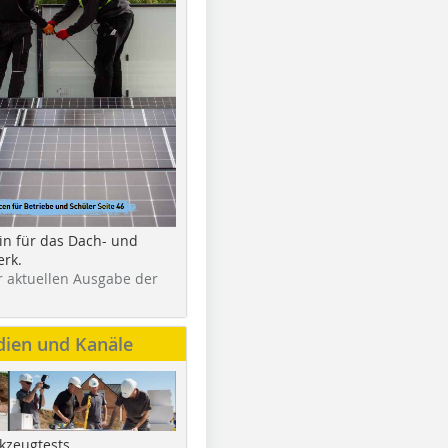
in für das Dach- und
rk.
r aktuellen Ausgabe der
dien und Kanäle
kzeugtests,