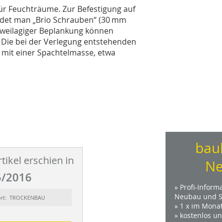
für Feuchträume. Zur Befestigung auf
ndet man „Brio Schrauben“ (30 mm
zweilagiger Beplankung können
 Die bei der Verlegung entstehenden
 mit einer Spachtelmasse, etwa
bau
tikel erschien in
Ne
/2016
» Profi-Inform
Neubau und S
ort: TROCKENBAU
» 1 x im Mona
» kostenlos u