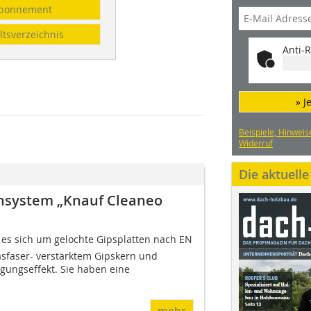
bonnement
ltsverzeichnis
Anti-R
» J
Beispiele, Hinweis
Widerruf
Die aktuell
nsystem „Knauf Cleaneo
t es sich um gelochte Gipsplatten nach EN
asfaser- verstärktem Gipskern und
gungseffekt. Sie haben eine
mehr