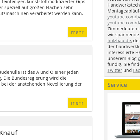
 feinteiliger, kunststoffmodifizierter Gips-
Handwerkstechn
 speziell auf großen Flächen sehr
Montageabläufe
Putzmaschinen verarbeitet werden kann.
youtube.com/
youtube.com/d
Zimmerleuten 
mehr
wir spannende 
holzbau.de
, de
der handwerkl
interessierte H
unserem Blog
fündig. Sie fi
Twitter
und
Fa
dehülle ist das A und O einer jeden
. Die Bundesregierung wird die
Service
 bei der anstehenden Novellierung der
mehr
 Knauf