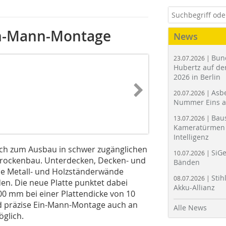
Ein-Mann-Montage
News
Bun
23.07.2026 |
Hubertz auf der
2026 in Berlin
Asbe
20.07.2026 |
Nummer Eins 
Bau
13.07.2026 |
Kameratürmen 
Intelligenz
sich zum Ausbau in schwer zugänglichen
SiGe
10.07.2026 |
Trockenbau. Unterdecken, Decken- und
Bänden
e Metall- und Holzständerwände
Stih
08.07.2026 |
en. Die neue Platte punktet dabei
Akku-Allianz
00 mm bei einer Plattendicke von 10
d präzise Ein-Mann-Montage auch an
Alle News
glich.