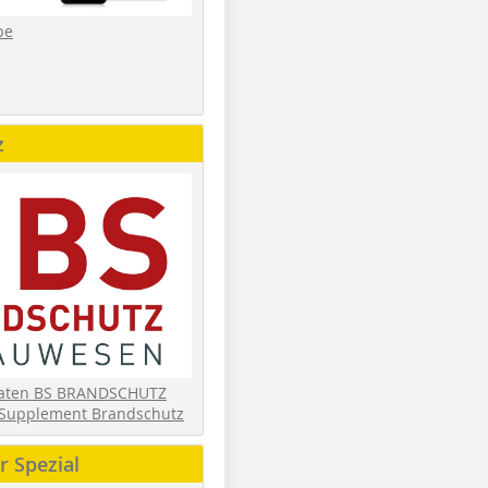
be
z
daten BS BRANDSCHUTZ
Supplement Brandschutz
 Spezial