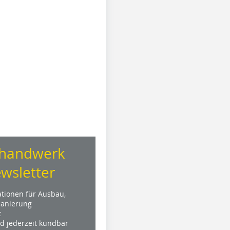
handwerk
wsletter
ationen für Ausbau,
anierung
t
nd jederzeit kündbar