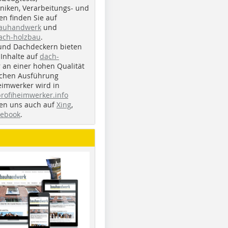
iken, Verarbeitungs- und
n finden Sie auf
bauhandwerk
und
ach-holzbau
.
und Dachdeckern bieten
Inhalte auf
dach-
r an einer hohen Qualität
ichen Ausführung
eimwerker wird in
profiheimwerker.info
nden uns auch auf
Xing
,
cebook
.