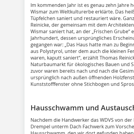
Im kommenden Jahr ist es genau zehn Jahre he
Wismar zum Weltkulturerbe erklärte. Das heißt 
Tüpfelchen saniert und restauriert wäre. Gan
Reinicke, der gemeinsam mit dem Architekten 
Wismar saniert hat, an der „Frischen Grube“ 
Jahrhundert, dessen ursprüngliches Erscheinu
gegangen war: „Das Haus hatte man zu Begin
aus Polystyrol, unter dem auch die kleinen 
waren, kaputt saniert“, erzählt Thomas Reinic
Naturbaumarkt für ökologisches Bauen und Sa
zuvor waren bereits nach und nach die Gesims
ursprünglich nach außen öffnenden Holzfens
Kunststofffenster ohne Stichbogen und Spros
Hausschwamm und Austausch 
Nachdem die Handwerker das WDVS von der F
Drempel unterm Dach Fachwerk zum Vorschein
Hausschwamm, den wir dort gefunden haben,