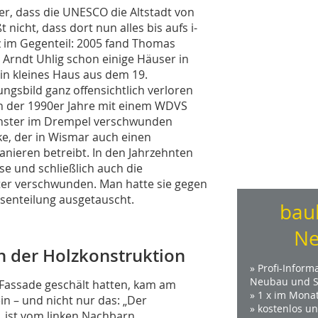
r, dass die UNESCO die Altstadt von
nicht, dass dort nun alles bis aufs i-
z im Gegenteil: 2005 fand Thomas
Arndt Uhlig schon einige Häuser in
ein kleines Haus aus dem 19.
ngsbild ganz offensichtlich verloren
n der 1990er Jahre mit einem WDVS
Fenster im Drempel verschwunden
ke, der in Wismar auch einen
nieren betreibt. In den Jahrzehnten
e und schließlich auch die
ter verschwunden. Man hatte sie gegen
senteilung ausgetauscht.
bau
Ne
der Holzkonstruktion
» Profi-Inform
Neubau und S
assade geschält hatten, kam am
» 1 x im Mona
 – und nicht nur das: „Der
» kostenlos u
 ist vom linken Nachbarn