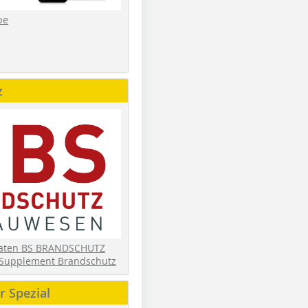
be
z
daten BS BRANDSCHUTZ
Supplement Brandschutz
 Spezial