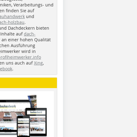
iken, Verarbeitungs- und
n finden Sie auf
bauhandwerk
und
ach-holzbau
.
und Dachdeckern bieten
Inhalte auf
dach-
r an einer hohen Qualität
ichen Ausführung
eimwerker wird in
profiheimwerker.info
nden uns auch auf
Xing
,
cebook
.