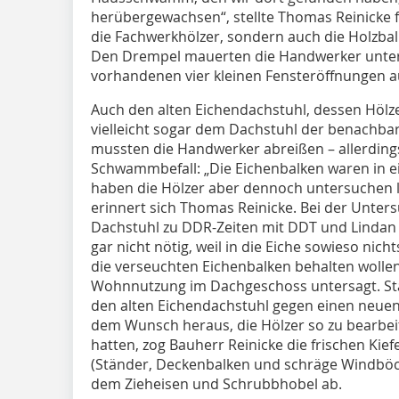
herübergewachsen“, stellte Thomas Reinicke f
die Fachwerkhölzer, sondern auch die Holzba
Den Drempel mauerten die Handwerker unter 
vorhandenen vier kleinen Fensteröffnungen a
Auch den alten Eichendachstuhl, dessen Höl
vielleicht sogar dem Dachstuhl der benachbar
mussten die Handwerker abreißen – allerding
Schwammbefall: „Die Eichenbalken waren in 
haben die Hölzer aber dennoch untersuchen la
erinnert sich Thomas Reinicke. Bei der Unte
Dachstuhl zu DDR-Zeiten mit DDT und Lindan b
gar nicht nötig, weil in die Eiche sowieso nich
die verseuchten Eichenbalken behalten wollen,
Wohnnutzung im Dachgeschoss untersagt. Sta
den alten Eichendachstuhl gegen einen neuen 
dem Wunsch heraus, die Hölzer so zu bearbeit
hatten, zog Bauherr Reinicke die frischen Kief
(Ständer, Deckenbalken und schräge Windböc
dem Zieheisen und Schrubbhobel ab.