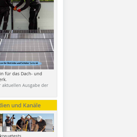
in für das Dach- und
rk.
r aktuellen Ausgabe der
dien und Kanäle
kzeugtests,