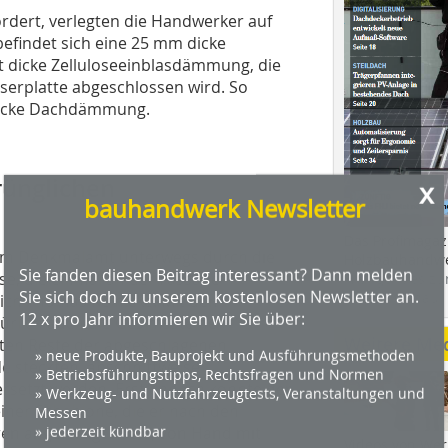
rdert, verlegten die Handwerker auf
efindet sich eine 25 mm dicke
t dicke Zelluloseeinblasdämmung, die
serplatte abgeschlossen wird. So
dicke Dachdämmung.
rünglichen
x
bauhandwerk Newsletter
Das Profimagaz
em Denkmalamt unterwegs durch die
Holzbauhandwe
Sie fanden diesen Beitrag interessant? Dann melden
e, die einmal an der Fassade
Hier geht es zu
Sie sich doch zu unserem kostenlosen Newsletter an.
dach+holzbau.
ich Thomas Reinicke. Mit den
12 x pro Jahr informieren wir Sie über:
ürlich auch die Gesimssteine
Weitere Me
lten Reste der abgeschlagenen
» neue Produkte, Bauprojekt und Ausführungsmethoden
de steckten, abschnittweise
» Betriebsführungstipps, Rechtsfragen und Normen
setzt werden. Erst danach konnte der
» Werkzeug- und Nutzfahrzeugtests, Veranstaltungen und
iner Schablone, die er nach den
Messen
 angefertigt hatte, von Hand mit
» jederzeit kündbar
Videos von Wer