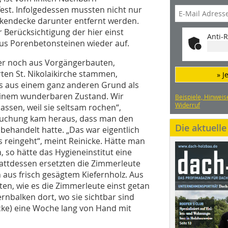
est. Infolgedessen mussten nicht nur
lkendecke darunter entfernt werden.
Berücksichtigung der hier einst
Anti-R
us Porenbetonsteinen wieder auf.
zer noch aus Vorgängerbauten,
ten St. Nikolaikirche stammen,
» J
s aus einem ganz anderen Grund als
einem wunderbaren Zustand. Wir
Beispiele, Hinweis
Widerruf
ssen, weil sie seltsam rochen“,
rsuchung kam heraus, dass man den
Die aktuell
ehandelt hatte. „Das war eigentlich
ts reingeht“, meint Reinicke. Hätte man
 so hätte das Hygieneinstitut eine
ttdessen ersetzten die Zimmerleute
aus frisch gesägtem Kiefernholz. Aus
en, wie es die Zimmerleute einst getan
ernbalken dort, wo sie sichtbar sind
ke) eine Woche lang von Hand mit