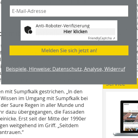
 die Backsteinfassade mit Muschelkalk
Handwerkstechn
Montageabläufe
youtube.com/
youtube.com/d
Anti-Roboter-Verifizierung
Zimmerleuten 
ich mit Sumpfkalk
Hier klicken
wir spannende 
Friendly
Captcha ⇗
holzbau.de
, de
t trugen die Handwerker Sumpfkalk auf.
der handwerkl
Melden Sie sich jetzt an!
interessierte H
 frisch, ist das die einfachste Sache der
unserem Blog
lle Sumpfkalk mit sechsmal soviel
fündig. Sie fi
igment (Ocker) versetzt mit einem
Beispiele, Hinweise: Datenschutz, Analyse, Widerruf
Twitter
und
Fa
Euro pro Fassade – je nach Größe der
h nicht streichen“, meint Reinicke.
Service
 mit Sumpfkalk gestrichen. „In den
e Wissen im Umgang mit Sumpfkalk bei
 der Saure Regen in aller Munde und
ehr dazu übergegangen, die Fassaden
inicke. Erst seit der Mitte der 1990er
en weitgehend im Griff. „Seitdem
antrauen.“