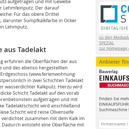
putz aufgetragen und mit Gewebe
er Lehmfeinputz. Der darauf
eiche: Für das obere Drittel
, darunter Sumpfkalkfarbe in Ocker
den Lehmputz.
zu den Mediad
SPEZIAL
 aus Tadelakt
zur Homepage 
g erfuhren die Oberflächen der aus
Anbieter fi
 und des ebenso hergestellten
 Erdgeschoss (www.ferienwohnung-
stpersönlich in zwei Schichten Tadelakt
r wasserdichter Kalkputz. Hierzu wird
dicke Schicht Tadelakt auf den vorab
Finden Sie mehr
orenbetonstein aufgetragen und mit
EINKAUFSFÜHRE
cke Tadelaktschicht wird anschließend
Suchmaschine f
iese Schicht wird reine Olivenseife
in verdichtet zusammen mit dem Kalk im
. Dadurch entsteht eine Oberfläche mit