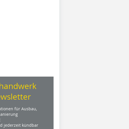
handwerk
wsletter
ationen für Ausbau,
anierung
t
nd jederzeit kündbar