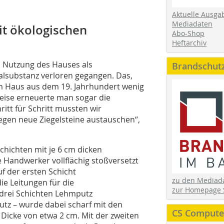
Aktuelle Ausga
Mediadaten
t ökologischen
Abo-Shop
Heftarchiv
 Nutzung des Hauses als
Brandschut
nalsubstanz verloren gegangen. Das,
m Haus aus dem 19. Jahrhundert wenig
weise erneuerte man sogar die
tt für Schritt mussten wir
gen neue Ziegelsteine austauschen“,
hichten mit je 6 cm dicken
 Handwerker vollflächig stoßversetzt
 der ersten Schicht
zu den Media
e Leitungen für die
zur Homepage 
drei Schichten Lehmputz
utz – wurde dabei scharf mit den
CS Computer
Dicke von etwa 2 cm. Mit der zweiten