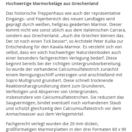
Hochwertige Marmorbeläge aus Griechenland
Das historische Treppenhaus wie auch der repräsentative
Eingangs- und Foyerbereich des neuen Landtages wird
geprägt durch weißen, hellgrau geäderten Marmor. Dieser
kommt nicht wie sonst üblich aus dem italienischen Carrara,
sondern aus Griechenland. „Auch die Griechen können das.
Der ist noch einen Tick besser“, so Architekt Peter Kulka zur
Entscheidung für den Kavala-Marmor. Es versteht sich von
selbst, dass ein solch hochwertiger Natursteinboden auch
einer besonders fachgerechten Verlegung bedarf. Diese
beginnt bereits bei der richtigen Untergrundvorbereitung.
So wurde der vorhandene Calciumsulfatestrich zunächst
einem Reinigungsschliff unterzogen und anschließend mit
Sopro Multigrund grundiert. Diese schnell trocknende
Reaktionsharzgrundierung dient zum Grundieren,
Verfestigen und Absperren von Untergründen,
insbesondere von Calciumsulfatestrichen. Sie reduziert das
Saugvermögen, bindet eventuell noch vorhandenen Staub
und schützt gleichzeitig den Calciumsulfatestrich vor dem
Anmachwasser aus dem Verlegemörtel.
Fachgerecht verlegt wurden die 20 mm dicken,
großformatigen Marmorplatten in den drei Formaten 60 x 90