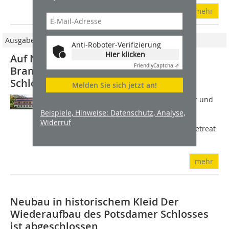
mehr
Ausgabe 09/2015
Anti-Roboter-Verifizierung
Hier klicken
Auf Nummer sicher Bauten- und
Friendly
Captcha ⇗
Brandschutz in den Gebäuden von
Schloss Elmau
Melden Sie sich jetzt an!
Retreat bedeutet Rückzug. Ein solcher und
noch dazu ausgesprochen luxuriöser
Beispiele, Hinweise: Datenschutz, Analyse,
Rückzugsort ist das Ende März dieses
Widerruf
Jahres fertiggestellte Schloss Elmau Retreat 
Luxury Suites & Spa. Es gehört zu...
mehr
Neubau in historischem Kleid Der
Wiederaufbau des Potsdamer Schlosses
ist abgeschlossen