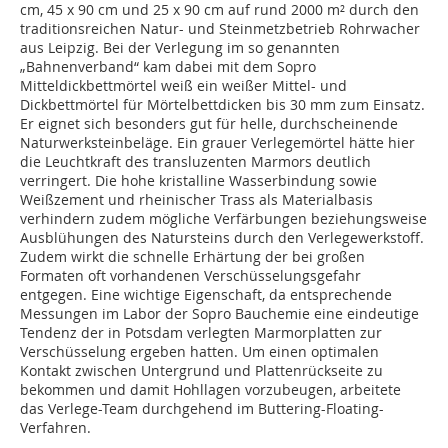
cm, 45 x 90 cm und 25 x 90 cm auf rund 2000 m² durch den
traditionsreichen Natur- und Steinmetzbetrieb Rohrwacher
aus Leipzig. Bei der Verlegung im so genannten
„Bahnenverband“ kam dabei mit dem Sopro
Mitteldickbettmörtel weiß ein weißer Mittel- und
Dickbettmörtel für Mörtelbettdicken bis 30 mm zum Einsatz.
Er eignet sich besonders gut für helle, durchscheinende
Naturwerksteinbeläge. Ein grauer Verlegemörtel hätte hier
die Leuchtkraft des transluzenten Marmors deutlich
verringert. Die hohe kristalline Wasserbindung sowie
Weißzement und rheinischer Trass als Materialbasis
verhindern zudem mögliche Verfärbungen beziehungsweise
Ausblühungen des Natursteins durch den Verlegewerkstoff.
Zudem wirkt die schnelle Erhärtung der bei großen
Formaten oft vorhandenen Verschüsselungsgefahr
entgegen. Eine wichtige Eigenschaft, da entsprechende
Messungen im Labor der Sopro Bauchemie eine eindeutige
Tendenz der in Potsdam verlegten Marmorplatten zur
Verschüsselung ergeben hatten. Um einen optimalen
Kontakt zwischen Untergrund und Plattenrückseite zu
bekommen und damit Hohllagen vorzubeugen, arbeitete
das Verlege-Team durchgehend im Buttering-Floating-
Verfahren.