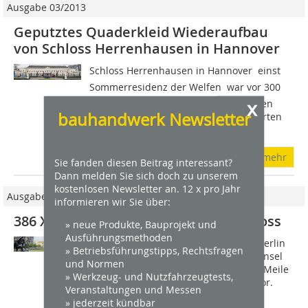
Ausgabe 03/2013
Geputztes Quaderkleid Wiederaufbau
von Schloss Herrenhausen in Hannover
Schloss Herrenhausen in Hannover  einst
Sommerresidenz der Welfen  war vor 300
x
Jahren ein Zentrum des internationalen
bauhandwerk Newsletter
Hochadels. Mitte Oktober 1943 zerstörten
britische Bomben im Zweiten...
mehr
Sie fanden diesen Beitrag interessant?
Dann melden Sie sich doch zu unserem
kostenlosen Newsletter an. 12 x pro Jahr
Ausgabe 05/2021
informieren wir Sie über:
386 XXL-Fenster für das Berliner Schloss
» neue Produkte, Bauprojekt und
Ausführungsmethoden
500 Jahre lang war das Stadtschloss Berlin
» Betriebsführungstipps, Rechtsfragen
markantestes Bauwerk auf der Spreeinsel
und Normen
und Mittelpunkt auf der historischen Meile
» Werkzeug- und Nutzfahrzeugtests,
der Linden bis zum Brandenburger Tor.
Veranstaltungen und Messen
1945, bei einem Tagesangriff von...
» jederzeit kündbar