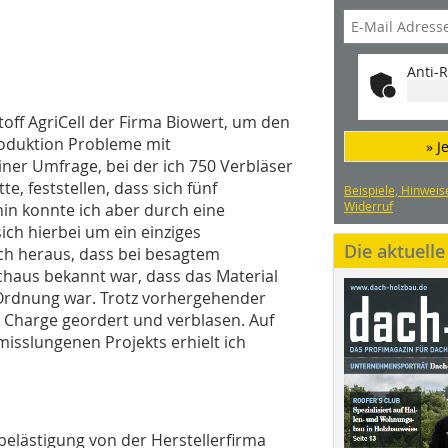
Anti-R
off AgriCell der Firma Biowert, um den
roduktion Probleme mit
» J
iner Umfrage, bei der ich 750 Verbläser
, feststellen, dass sich fünf
Beispiele, Hinweis
Widerruf
in konnte ich aber durch eine
ich hierbei um ein einziges
Die aktuell
ch heraus, dass bei besagtem
aus bekannt war, dass das Material
 Ordnung war. Trotz vorhergehender
 Charge geordert und verblasen. Auf
misslungenen Projekts erhielt ich
lästigung von der Herstellerfirma