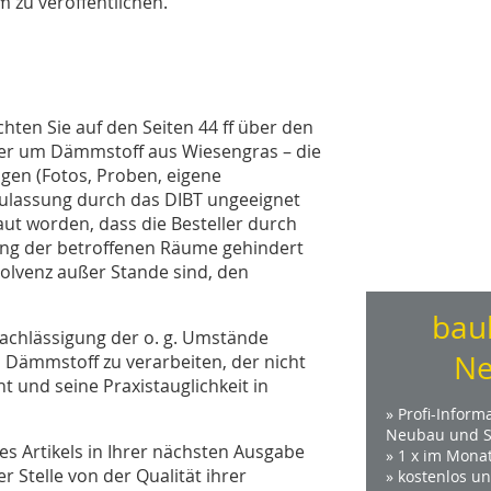
 zu veröffentlichen.
hten Sie auf den Seiten 44 ff über den
hier um Dämmstoff aus Wiesengras – die
agen (Fotos, Proben, eigene
Zulassung durch das DIBT ungeeignet
aut worden, dass die Besteller durch
ng der betroffenen Räume gehindert
olvenz außer Stande sind, den
bau
nachlässigung der o. g. Umstände
Ne
n Dämmstoff zu verarbeiten, der nicht
 und seine Praxistauglichkeit in
» Profi-Inform
Neubau und S
es Artikels in Ihrer nächsten Ausgabe
» 1 x im Mona
 Stelle von der Qualität ihrer
» kostenlos u