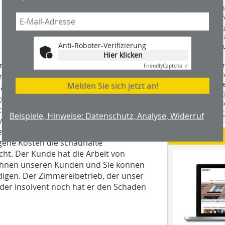
Handwerkstechn
Montageabläufe
youtube.com/
youtube.com/d
Anti-Roboter-Verifizierung
Zimmerleuten 
Hier klicken
wir spannende 
Friendly
Captcha ⇗
mbH, Dr. Michael Gass, äußerte sich
holzbau.de
, de
der handwerkl
Frühjahr 2008 eine einzige Reklamation
Melden Sie sich jetzt an!
interessierte H
beitet. Es handelte sich um die
unserem Blog
führt wurde die ursprüngliche
fündig. Sie fi
eb, der jedoch die Reklamation
Beispiele, Hinweise: Datenschutz, Analyse, Widerruf
Twitter
und
Fa
ht weiter um seinen Kunden gekümmert
ngebaut wurde, hat Biowert mit eigenem
Service
gene Kosten die schadhafte
t. Der Kunde hat die Arbeit von
 Ihnen unseren Kunden und Sie können
ndigen. Der Zimmereibetrieb, der unser
eder insolvent noch hat er den Schaden