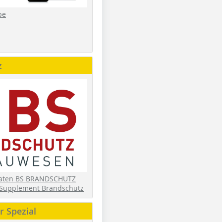
be
z
daten BS BRANDSCHUTZ
Supplement Brandschutz
 Spezial