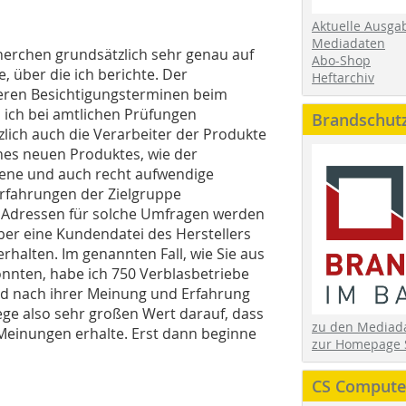
Aktuelle Ausga
Mediadaten
herchen grundsätzlich sehr genau auf
Abo-Shop
über die ich berichte. Der
Heftarchiv
eren Besichtigungsterminen beim
s ich bei amtlichen Prüfungen
Brandschut
lich auch die Verarbeiter der Produkte
ines neuen Produktes, wie der
ene und auch recht aufwendige
rfahrungen der Zielgruppe
 Adressen für solche Umfragen werden
er eine Kundendatei des Herstellers
rhalten. Im genannten Fall, wie Sie aus
nnten, habe ich 750 Verblasbetriebe
d nach ihrer Meinung und Erfahrung
ege also sehr großen Wert darauf, dass
zu den Media
 Meinungen erhalte. Erst dann beginne
zur Homepage 
CS Computer