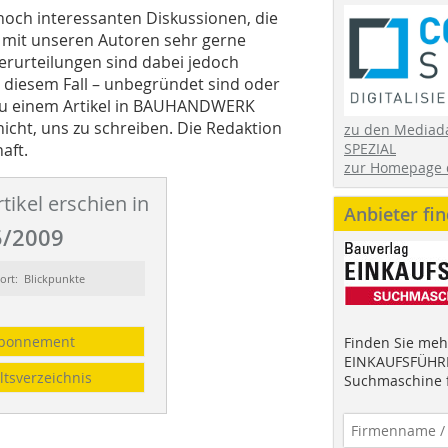
hoch interessanten Diskussionen, die
t mit unseren Autoren sehr gerne
rurteilungen sind dabei jedoch
n diesem Fall – unbegründet sind oder
 zu einem Artikel in BAUHANDWERK
nicht, uns zu schreiben. Die Redaktion
zu den Mediad
aft.
SPEZIAL
zur Homepage 
tikel erschien in
Anbieter fi
/2009
ort: Blickpunkte
bonnement
Finden Sie mehr
EINKAUFSFÜHRE
ltsverzeichnis
Suchmaschine f