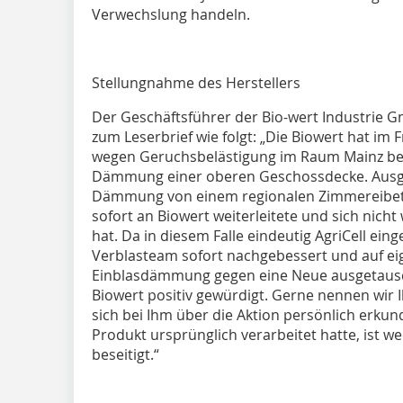
Verwechslung handeln.
Stellungnahme des Herstellers
Der Geschäftsführer der Bio-wert Industrie G
zum Leserbrief wie folgt: „Die Biowert hat im 
wegen Geruchsbelästigung im Raum Mainz bear
Dämmung einer oberen Geschossdecke. Ausge
Dämmung von einem regionalen Zimmereibetri
sofort an Biowert weiterleitete und sich nic
hat. Da in diesem Falle eindeutig AgriCell ei
Verblasteam sofort nachgebessert und auf ei
Einblasdämmung gegen eine Neue ausgetausch
Biowert positiv gewürdigt. Gerne nennen wir
sich bei Ihm über die Aktion persönlich erku
Produkt ursprünglich verarbeitet hatte, ist w
beseitigt.“