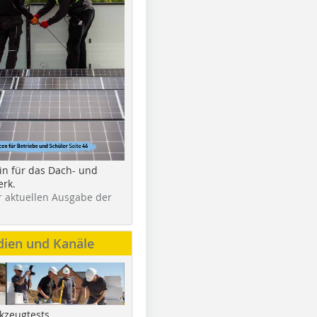
in für das Dach- und
rk.
r aktuellen Ausgabe der
dien und Kanäle
kzeugtests,