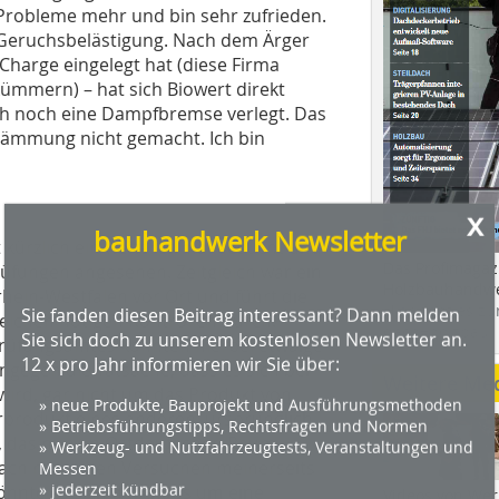
 Probleme mehr und bin sehr zufrieden.
it Geruchsbelästigung. Nach dem Ärger
Charge eingelegt hat (diese Firma
ümmern) – hat sich Biowert direkt
ch noch eine Dampfbremse verlegt. Das
 Dämmung nicht gemacht. Ich bin
x
bauhandwerk Newsletter
kürzlich ein weiteres mal besucht und
Das Profimagaz
üfungen angesehen. Zeitgleich war ein
Holzbauhandwe
hein-Westfalen vor Ort und führt die
Sie fanden diesen Beitrag interessant? Dann melden
Hier geht es zu
eichen nötigen Kontrollen durch.
Sie sich doch zu unserem kostenlosen Newsletter an.
dach+holzbau.
prüfungsamtes konnten hierbei etwaige
12 x pro Jahr informieren wir Sie über:
ingegen die Tatsache, dass es sich bei
Weitere Me
 wird, gar nicht um das Produkt von
» neue Produkte, Bauprojekt und Ausführungsmethoden
produkt eines anderen, ursprünglich
» Betriebsführungstipps, Rechtsfragen und Normen
» Werkzeug- und Nutzfahrzeugtests, Veranstaltungen und
 das nun im Ostdeutschen Raum ­
Messen
 nach mehreren Versuchen meinerseits
» jederzeit kündbar
 könnte es sich durchaus um eine
Videos von Wer