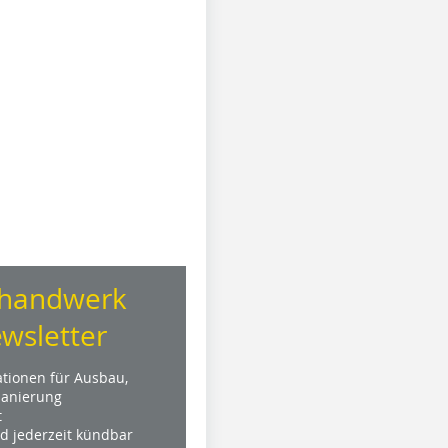
handwerk
wsletter
ationen für Ausbau,
anierung
t
nd jederzeit kündbar