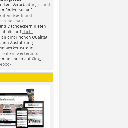
iken, Verarbeitungs- und
n finden Sie auf
bauhandwerk
und
ach-holzbau
.
und Dachdeckern bieten
Inhalte auf
dach-
r an einer hohen Qualität
ichen Ausführung
eimwerker wird in
profiheimwerker.info
nden uns auch auf
Xing
,
cebook
.