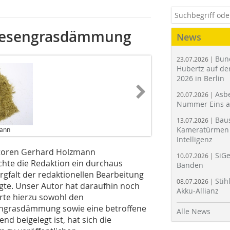
Wiesengrasdämmung
News
Bun
23.07.2026 |
Hubertz auf der
2026 in Berlin
Asbe
20.07.2026 |
Nummer Eins 
Bau
13.07.2026 |
Kameratürmen 
mann
Intelligenz
utoren Gerhard Holzmann
SiGe
10.07.2026 |
hte die Re­dak­tion ein durchaus
Bänden
rgfalt der redaktionellen Bearbeitung
Stih
08.07.2026 |
agte. Unser Autor hat daraufhin noch
Akku-Allianz
rte hierzu sowohl den
sengrasdämmung sowie eine betroffene
Alle News
nd beigelegt ist, hat sich die