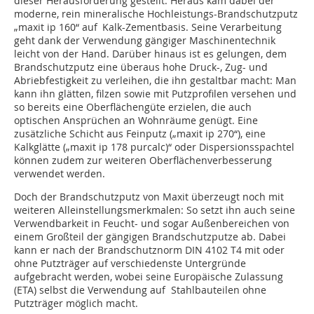
dieser Herausforderung gestellt. Heraus kam dabei der
moderne, rein mineralische Hochleistungs-Brandschutzputz
„maxit ip 160“ auf Kalk-Zementbasis. Seine Verarbeitung
geht dank der Verwendung gängiger Maschinentechnik
leicht von der Hand. Darüber hinaus ist es gelungen, dem
Brandschutzputz eine überaus hohe Druck-, Zug- und
Abriebfestigkeit zu verleihen, die ihn gestaltbar macht: Man
kann ihn glätten, filzen sowie mit Putzprofilen versehen und
so bereits eine Oberflächengüte erzielen, die auch
optischen Ansprüchen an Wohnräume genügt. Eine
zusätzliche Schicht aus Feinputz („maxit ip 270“), eine
Kalkglätte („maxit ip 178 purcalc)“ oder Dispersionsspachtel
können zudem zur weiteren Oberflächenverbesserung
verwendet werden.
Doch der Brandschutzputz von Maxit überzeugt noch mit
weiteren Alleinstellungsmerkmalen: So setzt ihn auch seine
Verwendbarkeit in Feucht- und sogar Außenbereichen von
einem Großteil der gängigen Brandschutzputze ab. Dabei
kann er nach der Brandschutznorm DIN 4102 T4 mit oder
ohne Putzträger auf verschiedenste Untergründe
aufgebracht werden, wobei seine Europäische Zulassung
(ETA) selbst die Verwendung auf Stahlbauteilen ohne
Putzträger möglich macht.