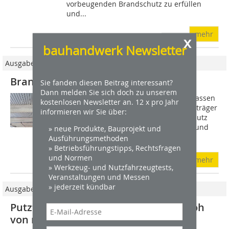
vorbeugenden Brandschutz zu erfüllen
und...
mehr
x
bauhandwerk Newsletter
Ausgabe 11/2019
Brandschutzputz auf Stahl
Sie fanden diesen Beitrag interessant?
Dann melden Sie sich doch zu unserem
Mit dem Brandschutzputz von Maxit lassen
kostenlosen Newsletter an. 12 x pro Jahr
sich jetzt auch Stahlstützen und Stahlträger
informieren wir Sie über:
ertüchtigen. Geprüft hat den Spezialputz
maxit ip 160 die Materialforschungs- und
» neue Produkte, Bauprojekt und
Ausführungsmethoden
Prüf- anstalt für das...
» Betriebsführungstipps, Rechtsfragen
und Normen
mehr
» Werkzeug- und Nutzfahrzeugtests,
Veranstaltungen und Messen
» jederzeit kündbar
Ausgabe 10/2022
Putzträgerplatte aus gepresstem Stroh
von maxit