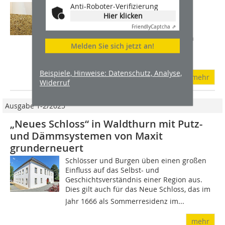
Anti-Roboter-Verifizierung
Die Putzträgerplatte maxit Strohpanel
Hier klicken
punktet mit der Verfügbarkeit des
Friendly
Captcha ⇗
Rohstoffs: Jedes Jahr fallen nach der
Getreideernte Massen der goldgelben
Melden Sie sich jetzt an!
Halme an. Somit ist kein Mangel zu
erwarten und...
Beispiele, Hinweise: Datenschutz, Analyse,
mehr
Widerruf
Ausgabe 1-2/2025
„Neues Schloss“ in Waldthurn mit Putz-
und Dämmsystemen von Maxit
grunderneuert
Schlösser und Burgen üben einen großen
Einfluss auf das Selbst- und
Geschichtsverständnis einer Region aus.
Dies gilt auch für das Neue Schloss, das im
Jahr 1666 als Sommerresidenz im...
mehr