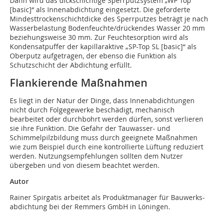
Dann wird das dickschichtige Sperrputzsystem „WP Top
[basic]“ als Innenabdichtung eingesetzt. Die geforderte
Mindesttrockenschichtdicke des Sperrputzes beträgt je nach
Wasserbelastung Bodenfeuchte/drückendes Wasser 20 mm
beziehungsweise 30 mm. Zur Feuchtesorption wird als
Kondensatpuffer der kapillaraktive „SP-Top SL [basic]“ als
Oberputz aufgetragen, der ebenso die Funktion als
Schutzschicht der Abdichtung erfüllt.
Flankierende Maßnahmen
Es liegt in der Natur der Dinge, dass Innenabdichtungen
nicht durch Folgegewerke beschädigt, mechanisch
bearbeitet oder durchbohrt werden dürfen, sonst verlieren
sie ihre Funktion. Die Gefahr der Tauwasser- und
Schimmelpilzbildung muss durch geeignete Maßnahmen
wie zum Beispiel durch eine kontrollierte Lüftung reduziert
werden. Nutzungsempfehlungen sollten dem Nutzer
übergeben und von diesem beachtet werden.
Autor
Rainer Spirgatis arbeitet als Produktmanager für Bauwerks­
abdichtung bei der Remmers GmbH in Löningen.